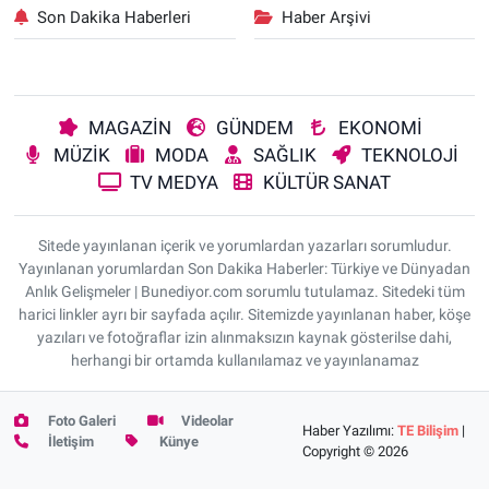
Son Dakika Haberleri
Haber Arşivi
MAGAZİN
GÜNDEM
EKONOMİ
MÜZİK
MODA
SAĞLIK
TEKNOLOJİ
TV MEDYA
KÜLTÜR SANAT
Sitede yayınlanan içerik ve yorumlardan yazarları sorumludur.
Yayınlanan yorumlardan Son Dakika Haberler: Türkiye ve Dünyadan
Anlık Gelişmeler | Bunediyor.com sorumlu tutulamaz. Sitedeki tüm
harici linkler ayrı bir sayfada açılır. Sitemizde yayınlanan haber, köşe
yazıları ve fotoğraflar izin alınmaksızın kaynak gösterilse dahi,
herhangi bir ortamda kullanılamaz ve yayınlanamaz
Foto Galeri
Videolar
Haber Yazılımı:
TE Bilişim
|
İletişim
Künye
Copyright © 2026