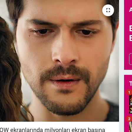
1
2
OW ekranlarında milyonları ekran başına