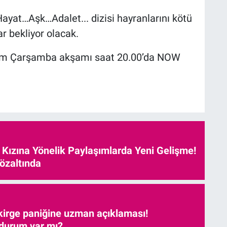
ayat…Aşk…Adalet... dizisi hayranlarını kötü
ar bekliyor olacak.
lüm Çarşamba akşamı saat 20.00’da NOW
e Kızına Yönelik Paylaşımlarda Yeni Gelişme!
özaltında
kirge paniğine uzman açıklaması!
 durum var mı?