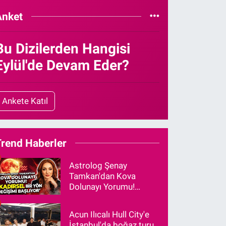
Anket
Bu Dizilerden Hangisi
Eylül'de Devam Eder?
Ankete Katıl
Trend Haberler
Astrolog Şenay
Tamkan'dan Kova
Dolunayı Yorumu!
"Kadersel Bir Yön
Değişimi Başlıyor"
Acun Ilıcalı Hull City'e
İstanbul'da boğaz turu