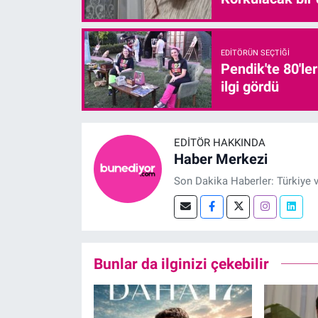
EDITÖRÜN SEÇTIĞI
Pendik'te 80'le
ilgi gördü
EDITÖR HAKKINDA
Haber Merkezi
Son Dakika Haberler: Türkiye 
Bunlar da ilginizi çekebilir