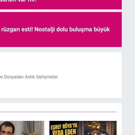
r rüzgarı esti! Nostalji dolu buluşma büyük
ve Dünyadan Anlık Gelişmeler