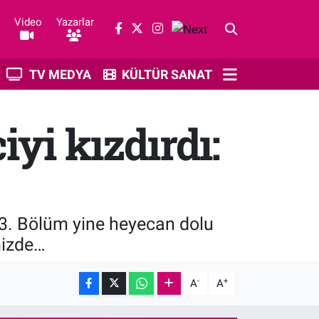
Video
Yazarlar
TV MEDYA
KÜLTÜR SANAT
iyi kızdırdı:
3. Bölüm yine heyecan dolu
mizde…
-
+
A
A