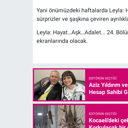
Yani önümüzdeki haftalarda Leyla: H
sürprizler ve şaşkına çeviren ayrılıkl
Leyla: Hayat…Aşk…Adalet... 24. Bö
ekranlarında olacak.
EDITÖRÜN SEÇTIĞI
Aziz Yıldırım v
Hesap Sahibi G
EDITÖRÜN SEÇTIĞI
Kocaeli'deki çe
Korkulacak bir