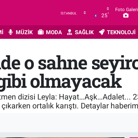
Foto Galeri
°
25
İ
MÜZİK
MODA
SAĞLIK
TEKNOLOJİ
de o sahne seyirc
 gibi olmayacak
men dizisi Leyla: Hayat…Aşk…Adalet... 2
 çıkarken ortalık karıştı. Detaylar haberi