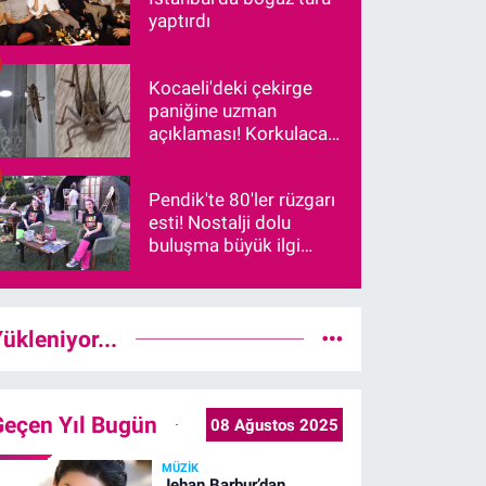
yaptırdı
Kocaeli'deki çekirge
paniğine uzman
açıklaması! Korkulacak
bir durum var mı?
Pendik'te 80'ler rüzgarı
esti! Nostalji dolu
buluşma büyük ilgi
gördü
ükleniyor...
Geçen Yıl Bugün
08 Ağustos 2025
MÜZIK
Jehan Barbur’dan