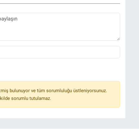
tmiş bulunuyor ve tüm sorumluluğu üstleniyorsunuz.
kilde sorumlu tutulamaz.