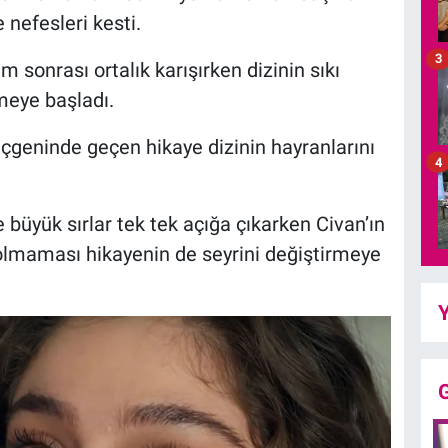
e nefesleri kesti.
3
 sonrası ortalık karışırken dizinin sıkı
lmeye başladı.
üçgeninde geçen hikaye dizinin hayranlarını
4
 büyük sırlar tek tek açığa çıkarken Civan’ın
olmaması hikayenin de seyrini değiştirmeye
Y