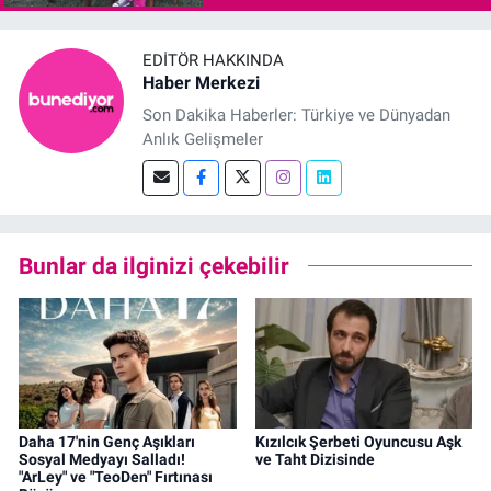
EDITÖR HAKKINDA
Haber Merkezi
Son Dakika Haberler: Türkiye ve Dünyadan
Anlık Gelişmeler
Bunlar da ilginizi çekebilir
Daha 17'nin Genç Aşıkları
Kızılcık Şerbeti Oyuncusu Aşk
Sosyal Medyayı Salladı!
ve Taht Dizisinde
"ArLey" ve "TeoDen" Fırtınası