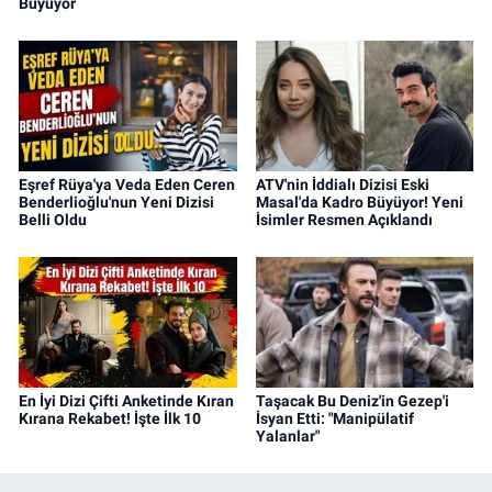
Büyüyor
Eşref Rüya'ya Veda Eden Ceren
ATV'nin İddialı Dizisi Eski
Benderlioğlu'nun Yeni Dizisi
Masal'da Kadro Büyüyor! Yeni
Belli Oldu
İsimler Resmen Açıklandı
En İyi Dizi Çifti Anketinde Kıran
Taşacak Bu Deniz'in Gezep'i
Kırana Rekabet! İşte İlk 10
İsyan Etti: "Manipülatif
Yalanlar"