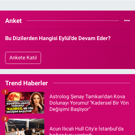
Anket
Bu Dizilerden Hangisi Eylül'de Devam Eder?
Ankete Katıl
Trend Haberler
1
Astrolog Şenay Tamkan'dan Kova
Dolunayı Yorumu! "Kadersel Bir Yön
Değişimi Başlıyor"
2
Acun Ilıcalı Hull City'e İstanbul'da
boğaz turu yaptırdı