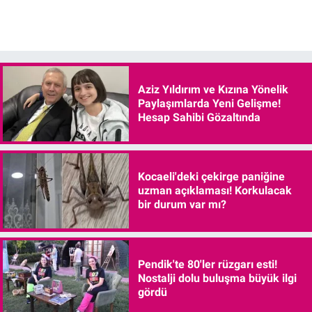
Aziz Yıldırım ve Kızına Yönelik
Paylaşımlarda Yeni Gelişme!
Hesap Sahibi Gözaltında
Kocaeli'deki çekirge paniğine
uzman açıklaması! Korkulacak
bir durum var mı?
Pendik'te 80'ler rüzgarı esti!
Nostalji dolu buluşma büyük ilgi
gördü