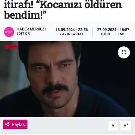
itirafı! “Kocanızı öldüren
bendim!”
Sağlık
KÜLTÜR SANAT
Spor
HABER MERKEZI
18.09.2024 - 22:56
27.09.2024 - 16:57
EDITÖR
YAYINLANMA
GÜNCELLEME
Teknoloji
Tv Medya
Paylaş
-
+
A
A