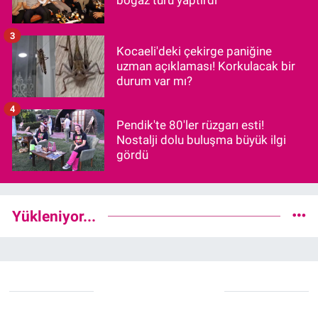
3
Kocaeli'deki çekirge paniğine
uzman açıklaması! Korkulacak bir
durum var mı?
4
Pendik'te 80'ler rüzgarı esti!
Nostalji dolu buluşma büyük ilgi
gördü
Yükleniyor...