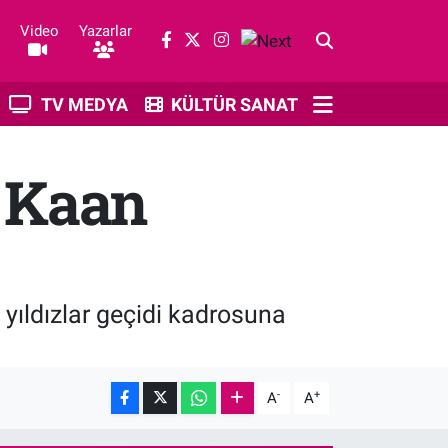
Video
Yazarlar
TV MEDYA
KÜLTÜR SANAT
: Kaan
 yıldızlar geçidi kadrosuna
-
+
A
A