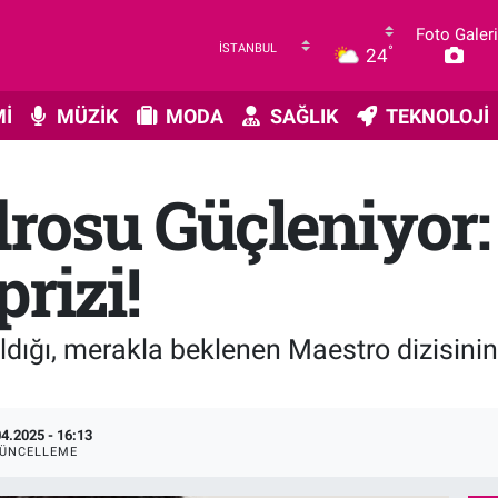
Foto Galeri
°
24
İ
MÜZİK
MODA
SAĞLIK
TEKNOLOJİ
rosu Güçleniyor
rizi!
ldığı, merakla beklenen Maestro dizisinin
04.2025 - 16:13
ÜNCELLEME