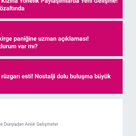
e Kızına Yönelik Paylaşımlarda Yeni Gelişme!
özaltında
kirge paniğine uzman açıklaması!
 durum var mı?
r rüzgarı esti! Nostalji dolu buluşma büyük
ve Dünyadan Anlık Gelişmeler