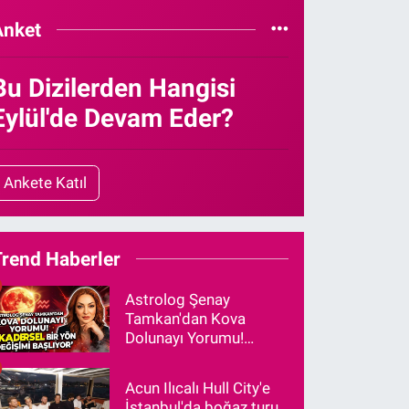
Anket
Bu Dizilerden Hangisi
Eylül'de Devam Eder?
Ankete Katıl
Trend Haberler
Astrolog Şenay
Tamkan'dan Kova
Dolunayı Yorumu!
"Kadersel Bir Yön
Değişimi Başlıyor"
Acun Ilıcalı Hull City'e
İstanbul'da boğaz turu