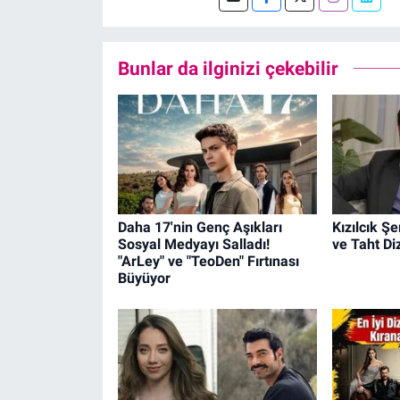
Bunlar da ilginizi çekebilir
Daha 17'nin Genç Aşıkları
Kızılcık Ş
Sosyal Medyayı Salladı!
ve Taht Di
"ArLey" ve "TeoDen" Fırtınası
Büyüyor