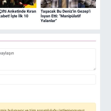
 Çifti Anketinde Kıran
Taşacak Bu Deniz'in Gezep'i
abet! İşte İlk 10
İsyan Etti: "Manipülatif
Yalanlar"
tmiş bulunuyor ve tüm sorumluluğu üstleniyorsunuz.