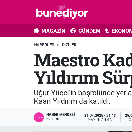
Astroloji
MAGAZİN
Hava Durumu
MAGAZİN
GÜNDEM
EKONOM
Diziler
GÜNDEM
Trafik Durumu
HABERLER
DIZILER
Maestro Kad
Dünya
EKONOMİ
Süper Lig Puan Durumu ve Fikstür
Gündem
MÜZİK
Tüm Manşetler
Yıldırım Sürp
Moda
MODA
Son Dakika Haberleri
Uğur Yücel’in başrolünde yer a
Kültür Sanat
SAĞLIK
Haber Arşivi
Kaan Yıldırım da katıldı.
Magazin
TEKNOLOJİ
HABER MERKEZI
21.04.2025 - 21:13
25.
EDITÖR
YAYINLANMA
G
Müzik
TV MEDYA