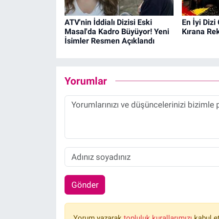
ATV'nin İddialı Dizisi Eski
En İyi Dizi
Masal'da Kadro Büyüyor! Yeni
Kırana Rek
İsimler Resmen Açıklandı
Yorumlar
Gönder
Yorum yazarak
topluluk kurallarımızı
kabul e