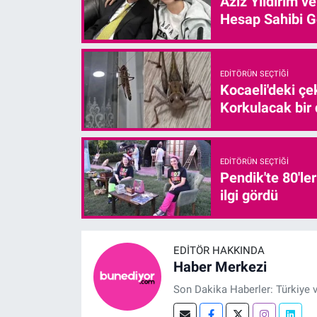
Aziz Yıldırım v
Hesap Sahibi G
EDITÖRÜN SEÇTIĞI
Kocaeli'deki çe
Korkulacak bir
EDITÖRÜN SEÇTIĞI
Pendik'te 80'le
ilgi gördü
EDITÖR HAKKINDA
Haber Merkezi
Son Dakika Haberler: Türkiye 