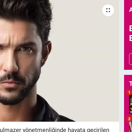
1
2
rulmazer yönetmenliğinde hayata geçirilen