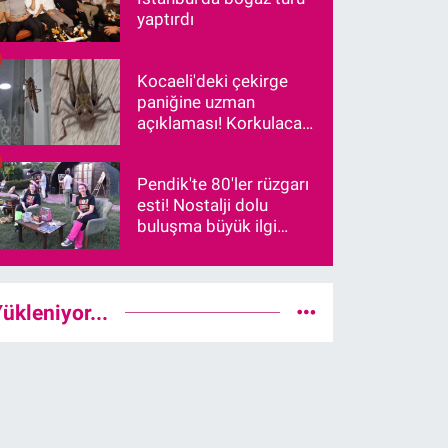
yaptırdı
Kocaeli'deki çekirge
paniğine uzman
açıklaması! Korkulacak
bir durum var mı?
Pendik'te 80'ler rüzgarı
esti! Nostalji dolu
buluşma büyük ilgi
gördü
ükleniyor...