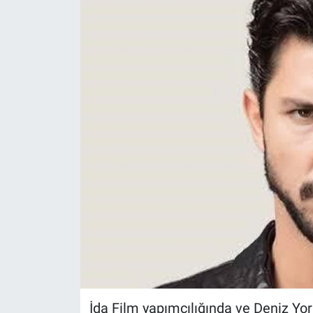
Sağlık
KÜLTÜR SANAT
Spor
Teknoloji
Tv Medya
İda Film yapımcılığında ve Deniz Yo