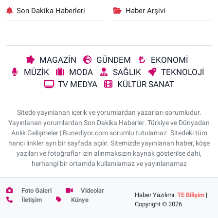
Son Dakika Haberleri
Haber Arşivi
MAGAZİN
GÜNDEM
EKONOMİ
MÜZİK
MODA
SAĞLIK
TEKNOLOJİ
TV MEDYA
KÜLTÜR SANAT
Sitede yayınlanan içerik ve yorumlardan yazarları sorumludur.
Yayınlanan yorumlardan Son Dakika Haberler: Türkiye ve Dünyadan
Anlık Gelişmeler | Bunediyor.com sorumlu tutulamaz. Sitedeki tüm
harici linkler ayrı bir sayfada açılır. Sitemizde yayınlanan haber, köşe
yazıları ve fotoğraflar izin alınmaksızın kaynak gösterilse dahi,
herhangi bir ortamda kullanılamaz ve yayınlanamaz
Foto Galeri
Videolar
Haber Yazılımı:
TE Bilişim
|
İletişim
Künye
Copyright © 2026