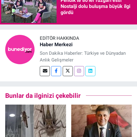
Pendik'te 80'ler rüzgarı esti!
Nostalji dolu buluşma büyük ilgi
gördü
EDITÖR HAKKINDA
Haber Merkezi
Son Dakika Haberler: Türkiye ve Dünyadan
Anlık Gelişmeler
Bunlar da ilginizi çekebilir