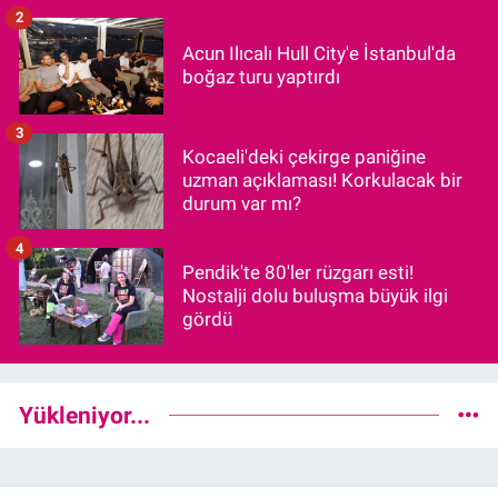
2
Acun Ilıcalı Hull City'e İstanbul'da
boğaz turu yaptırdı
3
Kocaeli'deki çekirge paniğine
uzman açıklaması! Korkulacak bir
durum var mı?
4
Pendik'te 80'ler rüzgarı esti!
Nostalji dolu buluşma büyük ilgi
gördü
Yükleniyor...