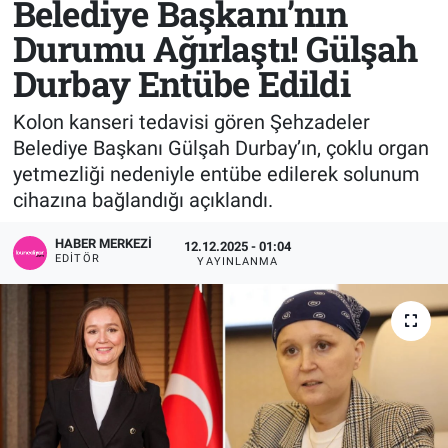
Belediye Başkanı’nın
Durumu Ağırlaştı! Gülşah
Sağlık
KÜLTÜR SANAT
Durbay Entübe Edildi
Spor
Kolon kanseri tedavisi gören Şehzadeler
Teknoloji
Belediye Başkanı Gülşah Durbay’ın, çoklu organ
yetmezliği nedeniyle entübe edilerek solunum
Tv Medya
cihazına bağlandığı açıklandı.
HABER MERKEZI
12.12.2025 - 01:04
EDITÖR
YAYINLANMA