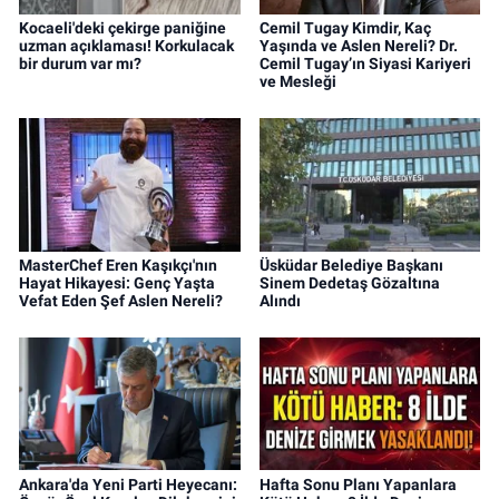
Kocaeli'deki çekirge paniğine
Cemil Tugay Kimdir, Kaç
uzman açıklaması! Korkulacak
Yaşında ve Aslen Nereli? Dr.
bir durum var mı?
Cemil Tugay’ın Siyasi Kariyeri
ve Mesleği
MasterChef Eren Kaşıkçı'nın
Üsküdar Belediye Başkanı
Hayat Hikayesi: Genç Yaşta
Sinem Dedetaş Gözaltına
Vefat Eden Şef Aslen Nereli?
Alındı
Ankara'da Yeni Parti Heyecanı:
Hafta Sonu Planı Yapanlara