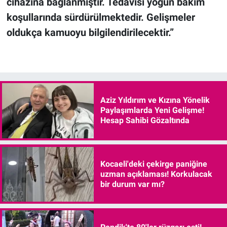
cihazına bağlanmıştır. Tedavisi yoğun bakım
koşullarında sürdürülmektedir. Gelişmeler
oldukça kamuoyu bilgilendirilecektir.”
Aziz Yıldırım ve Kızına Yönelik
Paylaşımlarda Yeni Gelişme!
Hesap Sahibi Gözaltında
Kocaeli'deki çekirge paniğine
uzman açıklaması! Korkulacak
bir durum var mı?