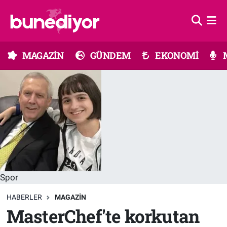
Astroloji
MAGAZİN
Hava Durumu
MAGAZİN
GÜNDEM
EKONOMİ
Diziler
GÜNDEM
Trafik Durumu
Dünya
EKONOMİ
Süper Lig Puan Durumu ve Fikstür
Gündem
MÜZİK
Tüm Manşetler
Moda
MODA
Son Dakika Haberleri
Kültür Sanat
SAĞLIK
Haber Arşivi
Spor
Magazin
TEKNOLOJİ
HABERLER
MAGAZIN
MasterChef'te korkutan
Müzik
TV MEDYA