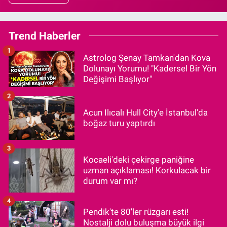
Trend Haberler
1
Astrolog Şenay Tamkan'dan Kova
Dolunayı Yorumu! "Kadersel Bir Yön
Değişimi Başlıyor"
2
Acun Ilıcalı Hull City'e İstanbul'da
boğaz turu yaptırdı
3
Kocaeli'deki çekirge paniğine
uzman açıklaması! Korkulacak bir
durum var mı?
4
Pendik'te 80'ler rüzgarı esti!
Nostalji dolu buluşma büyük ilgi