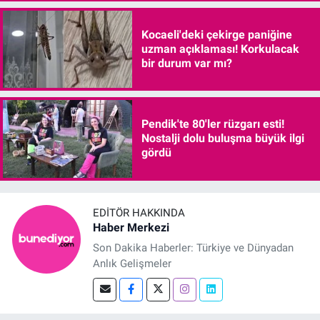
Kocaeli'deki çekirge paniğine
uzman açıklaması! Korkulacak
bir durum var mı?
Pendik'te 80'ler rüzgarı esti!
Nostalji dolu buluşma büyük ilgi
gördü
EDITÖR HAKKINDA
Haber Merkezi
Son Dakika Haberler: Türkiye ve Dünyadan
Anlık Gelişmeler