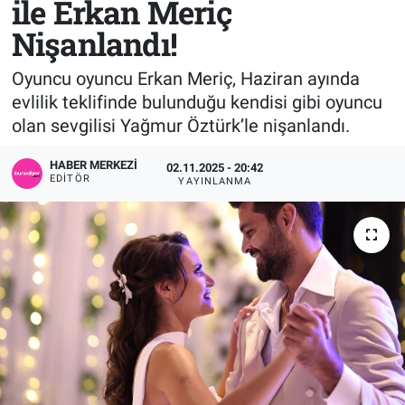
ile Erkan Meriç
Nişanlandı!
Sağlık
KÜLTÜR SANAT
Oyuncu oyuncu Erkan Meriç, Haziran ayında
Spor
evlilik teklifinde bulunduğu kendisi gibi oyuncu
olan sevgilisi Yağmur Öztürk’le nişanlandı.
Teknoloji
HABER MERKEZI
02.11.2025 - 20:42
Tv Medya
EDITÖR
YAYINLANMA