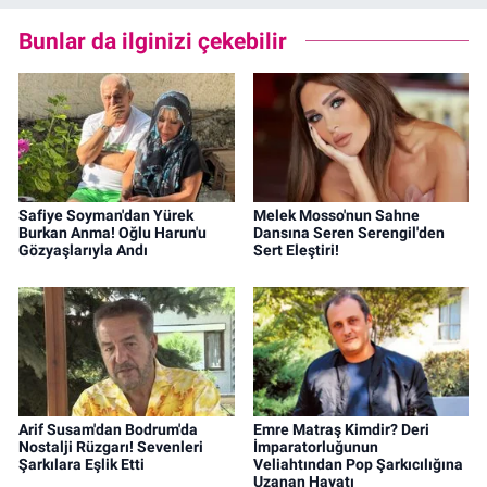
Bunlar da ilginizi çekebilir
Safiye Soyman'dan Yürek
Melek Mosso'nun Sahne
Burkan Anma! Oğlu Harun'u
Dansına Seren Serengil'den
Gözyaşlarıyla Andı
Sert Eleştiri!
Arif Susam'dan Bodrum'da
Emre Matraş Kimdir? Deri
Nostalji Rüzgarı! Sevenleri
İmparatorluğunun
Şarkılara Eşlik Etti
Veliahtından Pop Şarkıcılığına
Uzanan Hayatı