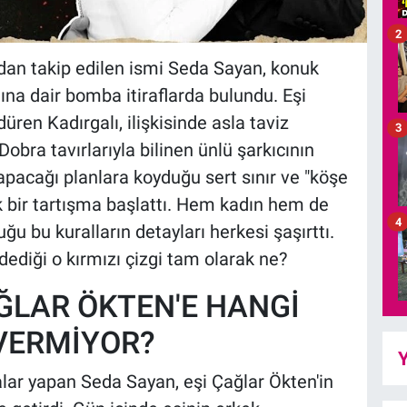
2
dan takip edilen ismi Seda Sayan, konuk
na dair bomba itiraflarda bulundu. Eşi
düren Kadırgalı, ilişkisinde asla taviz
3
Dobra tavırlarıyla bilinen ünlü şarkıcının
yapacağı planlara koyduğu sert sınır ve "köşe
k bir tartışma başlattı. Hem kadın hem de
4
ğu bu kuralların detayları herkesi şaşırttı.
dediği o kırmızı çizgi tam olarak ne?
ĞLAR ÖKTEN'E HANGİ
 VERMİYOR?
Y
alar yapan Seda Sayan, eşi Çağlar Ökten'in