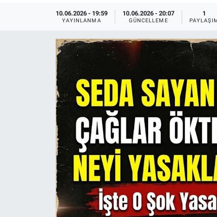
10.06.2026 - 19:59
10.06.2026 - 20:07
1
Sağlık
KÜLTÜR SANAT
YAYINLANMA
GÜNCELLEME
PAYLAŞI
Spor
Teknoloji
Tv Medya