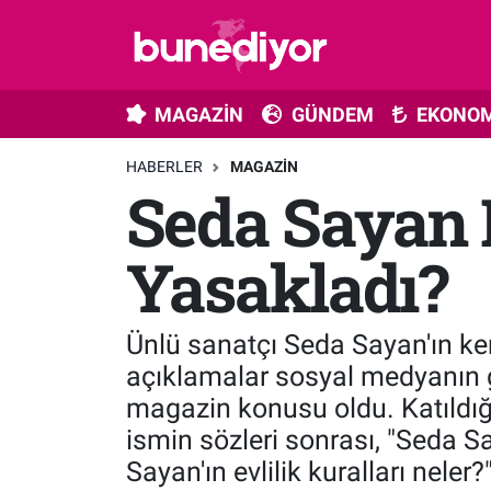
Astroloji
MAGAZİN
Hava Durumu
MAGAZİN
GÜNDEM
EKONOM
Diziler
GÜNDEM
Trafik Durumu
HABERLER
MAGAZIN
Seda Sayan E
Dünya
EKONOMİ
Süper Lig Puan Durumu ve Fikstür
Gündem
MÜZİK
Tüm Manşetler
Yasakladı?
Moda
MODA
Son Dakika Haberleri
Ünlü sanatçı Seda Sayan'ın kend
Kültür Sanat
SAĞLIK
Haber Arşivi
açıklamalar sosyal medyanın 
magazin konusu oldu. Katıldığı
Magazin
TEKNOLOJİ
ismin sözleri sonrası, "Seda Sa
Sayan'ın evlilik kuralları neler
Müzik
TV MEDYA