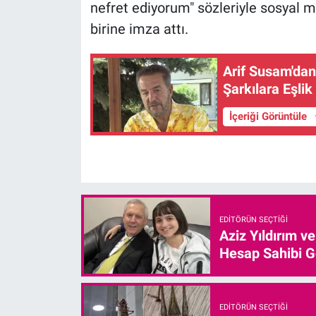
nefret ediyorum" sözleriyle sosyal 
birine imza attı.
Arif Susam'dan
Şarkılara Eşlik 
İçeriği Görüntüle
EDITÖRÜN SEÇTIĞI
Aziz Yıldırım v
Hesap Sahibi G
EDITÖRÜN SEÇTIĞI