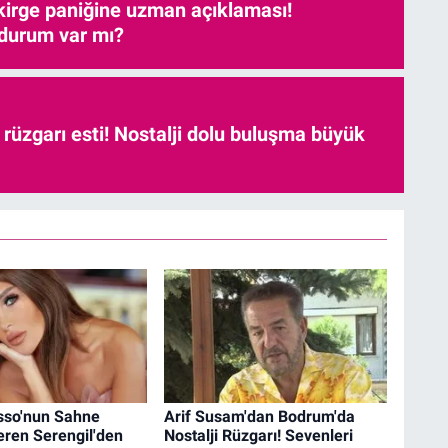
kirge paniğine uzman açıklaması!
 durum var mı?
r rüzgarı esti! Nostalji dolu buluşma büyük
so'nun Sahne
Arif Susam'dan Bodrum'da
eren Serengil'den
Nostalji Rüzgarı! Sevenleri