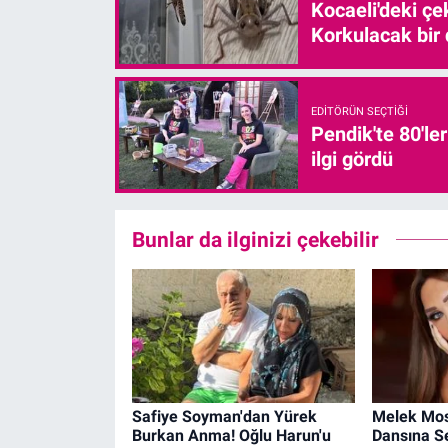
Kocaeli'deki çe
Korkulacak bir
EDITÖRÜN SEÇTIĞI
Pendik'te 80'le
ilgi gördü
Bunlar da ilginizi çekebilir
Safiye Soyman'dan Yürek
Melek Mos
Burkan Anma! Oğlu Harun'u
Dansına S