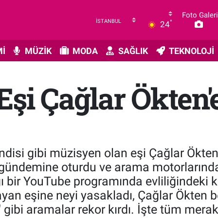
Foto Galeri
°
24
İ
MÜZİK
MODA
SAĞLIK
TEKNOLOJİ
şi Çağlar Ökten'
isi gibi müzisyen olan eşi Çağlar Ökten il
gündemine oturdu ve arama motorlarınd
 bir YouTube programında evliliğindeki ke
yan eşine neyi yasakladı, Çağlar Ökten be
?" gibi aramalar rekor kırdı. İşte tüm merak