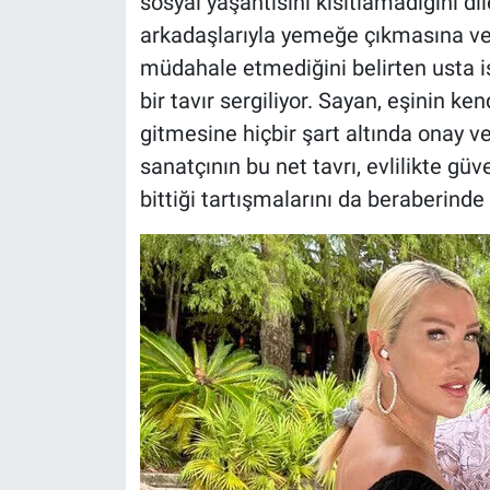
sosyal yaşantısını kısıtlamadığını dil
arkadaşlarıyla yemeğe çıkmasına ve
müdahale etmediğini belirten usta is
bir tavır sergiliyor. Sayan, eşinin ke
gitmesine hiçbir şart altında onay ve
sanatçının bu net tavrı, evlilikte gü
bittiği tartışmalarını da beraberinde 