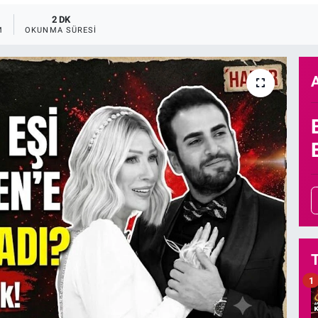
2 DK
M
OKUNMA SÜRESI
1