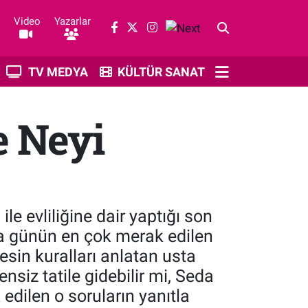
Video
Yazarlar
TV MEDYA
KÜLTÜR SANAT
e Neyi
e evliliğine dair yaptığı son
a günün en çok merak edilen
sin kuralları anlatan usta
nsiz tatile gidebilir mi, Seda
 edilen o soruların yanıtla