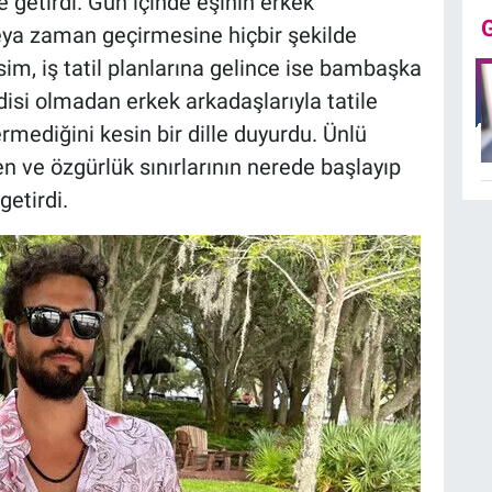
e getirdi. Gün içinde eşinin erkek
ya zaman geçirmesine hiçbir şekilde
im, iş tatil planlarına gelince ise bambaşka
ndisi olmadan erkek arkadaşlarıyla tatile
rmediğini kesin bir dille duyurdu. Ünlü
ven ve özgürlük sınırlarının nerede başlayıp
getirdi.