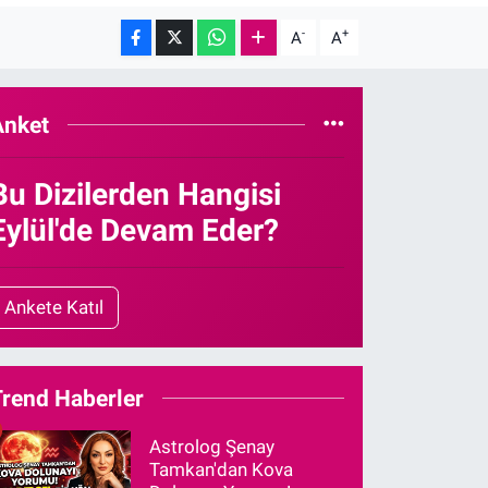
-
+
A
A
Anket
Bu Dizilerden Hangisi
Eylül'de Devam Eder?
Ankete Katıl
Trend Haberler
Astrolog Şenay
Tamkan'dan Kova