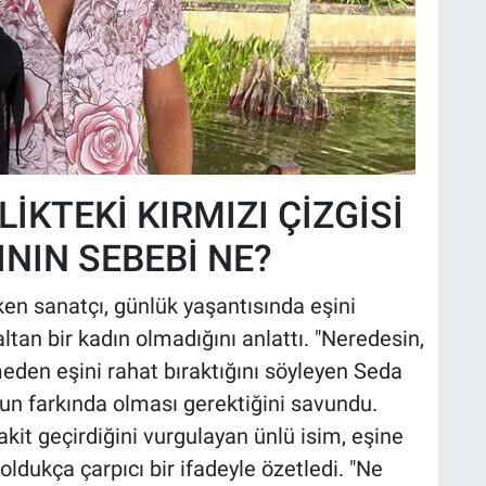
LİKTEKİ KIRMIZI ÇİZGİSİ
ININ SEBEBİ NE?
en sanatçı, günlük yaşantısında eşini
ltan bir kadın olmadığını anlattı. "Neredesin,
eden eşini rahat bıraktığını söyleyen Seda
n farkında olması gerektiğini savundu.
kit geçirdiğini vurgulayan ünlü isim, eşine
oldukça çarpıcı bir ifadeyle özetledi. "Ne