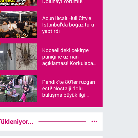
Dolunayı Yorumu!
"Kadersel Bir Yön
Değişimi Başlıyor"
Acun Ilıcalı Hull City'e
İstanbul'da boğaz turu
yaptırdı
Kocaeli'deki çekirge
paniğine uzman
açıklaması! Korkulacak
bir durum var mı?
Pendik'te 80'ler rüzgarı
esti! Nostalji dolu
buluşma büyük ilgi
gördü
ükleniyor...