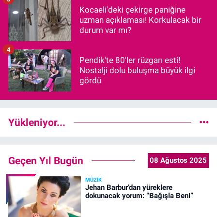
Kocaeli'deki çekirge paniğine
uzman açıklaması! Korkulacak bir
durum var mı?
4
Pendik'te 80'ler rüzgarı esti!
Nostalji dolu buluşma büyük ilgi
gördü
Yükleniyor...
Geçen Yıl Bugün
08 Ağustos 2025
MÜZIK
Jehan Barbur’dan yüreklere
dokunacak yorum: “Bağışla Beni”