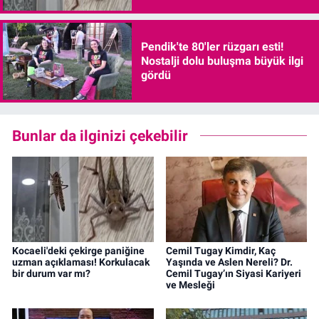
Pendik'te 80'ler rüzgarı esti!
Nostalji dolu buluşma büyük ilgi
gördü
Bunlar da ilginizi çekebilir
Kocaeli'deki çekirge paniğine
Cemil Tugay Kimdir, Kaç
uzman açıklaması! Korkulacak
Yaşında ve Aslen Nereli? Dr.
bir durum var mı?
Cemil Tugay’ın Siyasi Kariyeri
ve Mesleği