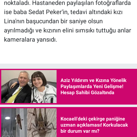
noktaladı. Hastaneden paylaşılan fotoğraflarda
ise baba Sedat Peker'in, tedavi altındaki kızı
Lina'nın başucundan bir saniye olsun
ayrılmadığı ve kızının elini sımsıkı tuttuğu anlar
kameralara yansıdı.
Aziz Yıldırım ve Kızına Yönelik
Paylaşımlarda Yeni Gelişme!
Hesap Sahibi Gözaltında
Kocaeli'deki çekirge paniğine
uzman açıklaması! Korkulacak
bir durum var mı?