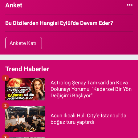
Anket
Bu Dizilerden Hangisi Eylül'de Devam Eder?
Ankete Katıl
Trend Haberler
1
Astrolog Şenay Tamkan'dan Kova
Dolunayı Yorumu! "Kadersel Bir Yön
Değişimi Başlıyor"
2
Acun Ilıcalı Hull City'e İstanbul'da
boğaz turu yaptırdı
3