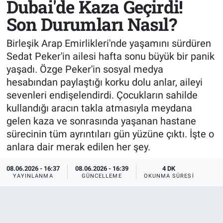
Dubai'de Kaza Geçirdi!
Son Durumları Nasıl?
Sağlık
KÜLTÜR SANAT
Birleşik Arap Emirlikleri'nde yaşamını sürdüren
Spor
Sedat Peker'in ailesi hafta sonu büyük bir panik
yaşadı. Özge Peker'in sosyal medya
Teknoloji
hesabından paylaştığı korku dolu anlar, aileyi
Tv Medya
sevenleri endişelendirdi. Çocukların sahilde
kullandığı aracın takla atmasıyla meydana
gelen kaza ve sonrasında yaşanan hastane
sürecinin tüm ayrıntıları gün yüzüne çıktı. İşte o
anlara dair merak edilen her şey.
08.06.2026 - 16:37
08.06.2026 - 16:39
4 DK
YAYINLANMA
GÜNCELLEME
OKUNMA SÜRESI