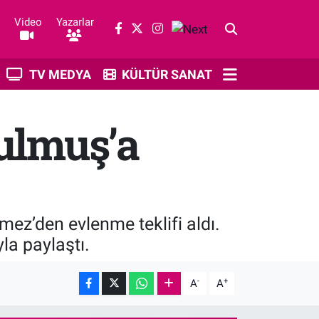
Video
Yazarlar
TV MEDYA
KÜLTÜR SANAT
tulmuş’a
mez’den evlenme teklifi aldı.
la paylaştı.
-
+
A
A