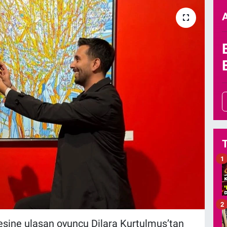
1
2
tlesine ulaşan oyuncu Dilara Kurtulmuş’tan