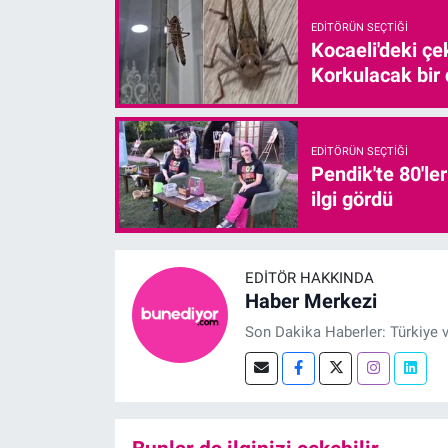
EDITÖRÜN SEÇTIĞI
Kocaeli'deki çe
Korkulacak bir
EDITÖRÜN SEÇTIĞI
Pendik'te 80'le
ilgi gördü
EDITÖR HAKKINDA
Haber Merkezi
Son Dakika Haberler: Türkiye 