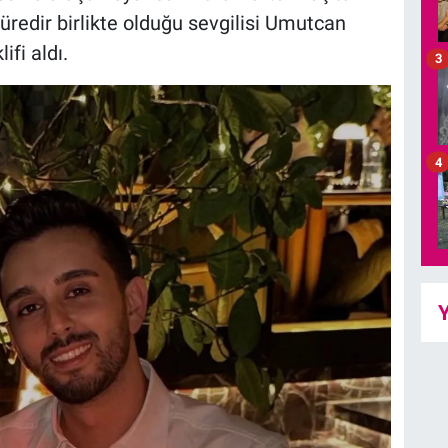
üredir birlikte olduğu sevgilisi Umutcan
fi aldı.
3
4
Y