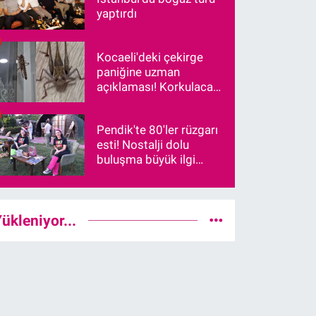
yaptırdı
Kocaeli'deki çekirge
paniğine uzman
açıklaması! Korkulacak
bir durum var mı?
Pendik'te 80'ler rüzgarı
esti! Nostalji dolu
buluşma büyük ilgi
gördü
ükleniyor...