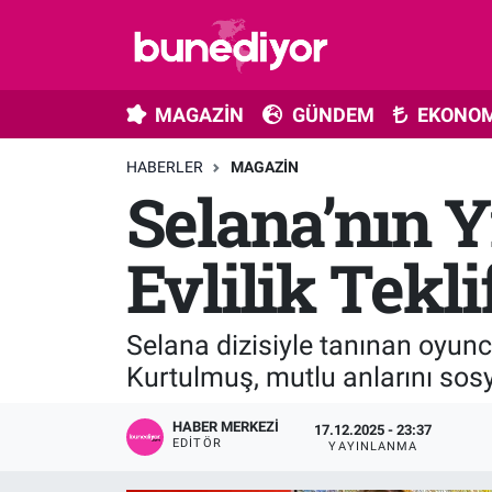
Astroloji
MAGAZİN
Hava Durumu
MAGAZİN
GÜNDEM
EKONOM
Diziler
GÜNDEM
Trafik Durumu
HABERLER
MAGAZIN
Selana’nın Y
Dünya
EKONOMİ
Süper Lig Puan Durumu ve Fikstür
Gündem
MÜZİK
Tüm Manşetler
Evlilik Teklif
Moda
MODA
Son Dakika Haberleri
Selana dizisiyle tanınan oyunc
Kültür Sanat
SAĞLIK
Haber Arşivi
Kurtulmuş, mutlu anlarını sos
Magazin
TEKNOLOJİ
HABER MERKEZI
17.12.2025 - 23:37
EDITÖR
YAYINLANMA
Müzik
TV MEDYA