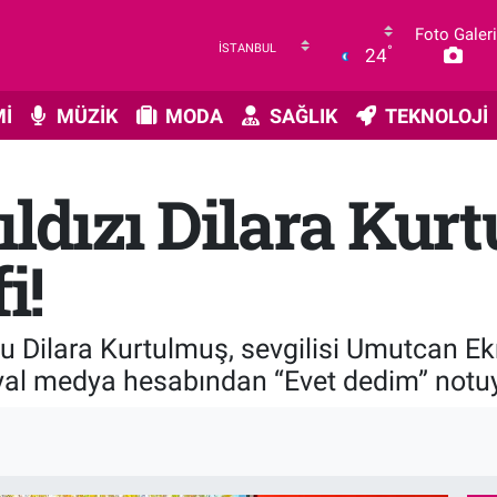
Foto Galeri
°
24
İ
MÜZİK
MODA
SAĞLIK
TEKNOLOJİ
ıldızı Dilara Kur
i!
u Dilara Kurtulmuş, sevgilisi Umutcan Ek
yal medya hesabından “Evet dedim” notuy