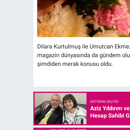
Dilara Kurtulmuş ile Umutcan Ekmez’i
magazin dünyasında da gündem olurken
şimdiden merak konusu oldu.
EDITÖRÜN SEÇTIĞI
Aziz Yıldırım v
Hesap Sahibi G