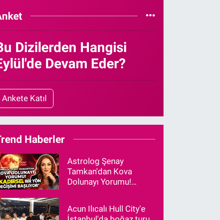
Anket
Bu Dizilerden Hangisi
Eylül'de Devam Eder?
Ankete Katıl
Trend Haberler
Astrolog Şenay
Tamkan'dan Kova
Dolunayı Yorumu!
"Kadersel Bir Yön
Değişimi Başlıyor"
Acun Ilıcalı Hull City'e
İstanbul'da boğaz turu