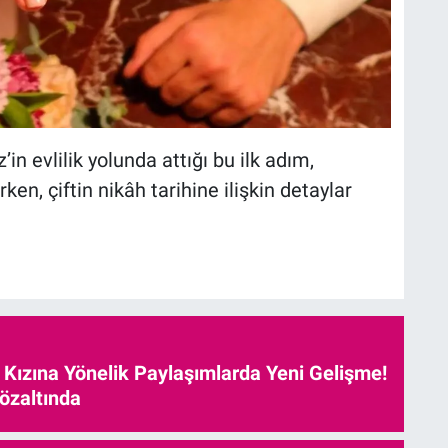
n evlilik yolunda attığı bu ilk adım,
, çiftin nikâh tarihine ilişkin detaylar
e Kızına Yönelik Paylaşımlarda Yeni Gelişme!
özaltında