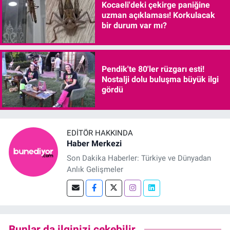
Kocaeli'deki çekirge paniğine
uzman açıklaması! Korkulacak
bir durum var mı?
Pendik'te 80'ler rüzgarı esti!
Nostalji dolu buluşma büyük ilgi
gördü
EDITÖR HAKKINDA
Haber Merkezi
Son Dakika Haberler: Türkiye ve Dünyadan
Anlık Gelişmeler
Bunlar da ilginizi çekebilir