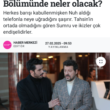
Bölümünde neler olacak?
Sağlık
KÜLTÜR SANAT
Herkes barışı kabullenmişken Nuh aldığı
telefonla neye uğradığını şaşırır. Tahsin’in
Spor
ortada olmadığını gören Sumru ve ikizler çok
endişelidirler.
Teknoloji
HABER MERKEZI
27.02.2025 - 09:53
Tv Medya
EDITÖR
YAYINLANMA