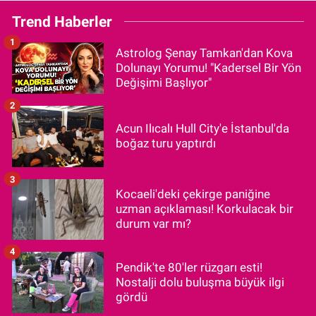
Trend Haberler
1
Astrolog Şenay Tamkan'dan Kova
Dolunayı Yorumu! "Kadersel Bir Yön
Değişimi Başlıyor"
2
Acun Ilıcalı Hull City'e İstanbul'da
boğaz turu yaptırdı
3
Kocaeli'deki çekirge paniğine
uzman açıklaması! Korkulacak bir
durum var mı?
4
Pendik'te 80'ler rüzgarı esti!
Nostalji dolu buluşma büyük ilgi
gördü