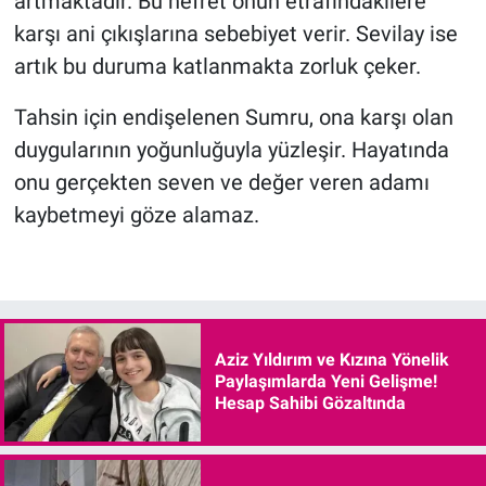
artmaktadır. Bu nefret onun etrafındakilere
karşı ani çıkışlarına sebebiyet verir. Sevilay ise
artık bu duruma katlanmakta zorluk çeker.
Tahsin için endişelenen Sumru, ona karşı olan
duygularının yoğunluğuyla yüzleşir. Hayatında
onu gerçekten seven ve değer veren adamı
kaybetmeyi göze alamaz.
Aziz Yıldırım ve Kızına Yönelik
Paylaşımlarda Yeni Gelişme!
Hesap Sahibi Gözaltında