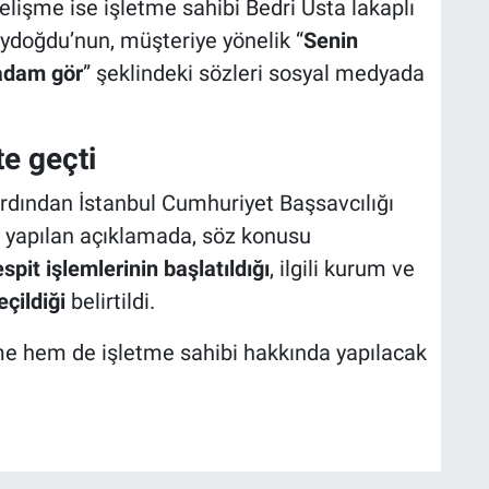
lişme ise işletme sahibi Bedri Usta lakaplı
Aydoğdu’nun, müşteriye yönelik “
Senin
 adam gör
” şeklindeki sözleri sosyal medyada
te geçti
 ardından İstanbul Cumhuriyet Başsavcılığı
n yapılan açıklamada, söz konusu
espit işlemlerinin başlatıldığı
, ilgili kurum ve
eçildiği
belirtildi.
 hem de işletme sahibi hakkında yapılacak