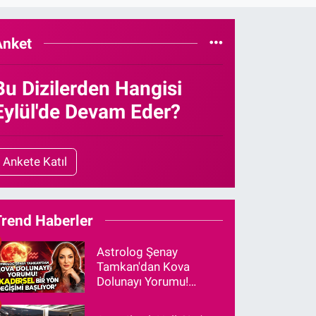
Anket
Bu Dizilerden Hangisi
Eylül'de Devam Eder?
Ankete Katıl
Trend Haberler
Astrolog Şenay
Tamkan'dan Kova
Dolunayı Yorumu!
"Kadersel Bir Yön
Değişimi Başlıyor"