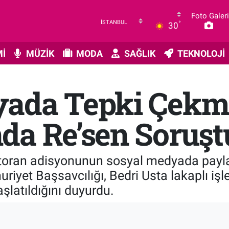
Foto Galeri
°
30
İ
MÜZİK
MODA
SAĞLIK
TEKNOLOJİ
ada Tepki Çekmiş
da Re’sen Soruş
estoran adisyonunun sosyal medyada payl
uriyet Başsavcılığı, Bedri Usta lakaplı i
şlatıldığını duyurdu.