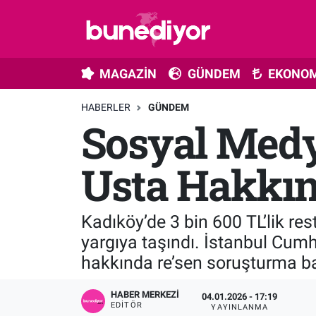
Astroloji
MAGAZİN
Hava Durumu
MAGAZİN
GÜNDEM
EKONOM
Diziler
GÜNDEM
Trafik Durumu
HABERLER
GÜNDEM
Sosyal Medy
Dünya
EKONOMİ
Süper Lig Puan Durumu ve Fikstür
Gündem
MÜZİK
Tüm Manşetler
Usta Hakkın
Moda
MODA
Son Dakika Haberleri
Kadıköy’de 3 bin 600 TL’lik r
Kültür Sanat
SAĞLIK
Haber Arşivi
yargıya taşındı. İstanbul Cumh
hakkında re’sen soruşturma ba
Magazin
TEKNOLOJİ
HABER MERKEZI
04.01.2026 - 17:19
Müzik
TV MEDYA
EDITÖR
YAYINLANMA