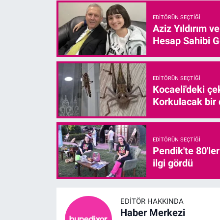
EDITÖRÜN SEÇTIĞI
Aziz Yıldırım v
Hesap Sahibi G
EDITÖRÜN SEÇTIĞI
Kocaeli'deki çe
Korkulacak bir
EDITÖRÜN SEÇTIĞI
Pendik'te 80'le
ilgi gördü
EDITÖR HAKKINDA
Haber Merkezi