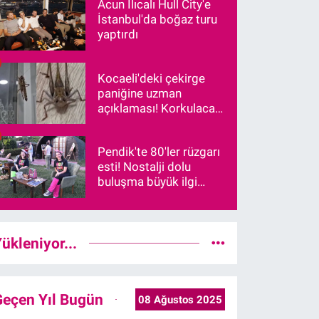
Acun Ilıcalı Hull City'e
İstanbul'da boğaz turu
yaptırdı
Kocaeli'deki çekirge
paniğine uzman
açıklaması! Korkulacak
bir durum var mı?
Pendik'te 80'ler rüzgarı
esti! Nostalji dolu
buluşma büyük ilgi
gördü
ükleniyor...
Geçen Yıl Bugün
08 Ağustos 2025