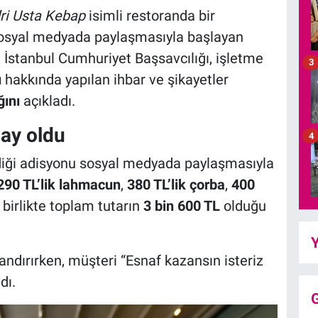
ri Usta Kebap
isimli restoranda bir
 sosyal medyada paylaşmasıyla başlayan
 İstanbul Cumhuriyet Başsavcılığı, işletme
3
u
hakkında yapılan ihbar ve şikayetler
ğını
açıkladı.
lay oldu
4
ediği adisyonu sosyal medyada paylaşmasıyla
290 TL’lik lahmacun
,
380 TL’lik çorba
,
400
birlikte toplam tutarın
3 bin 600 TL
olduğu
Y
ndırırken, müşteri “Esnaf kazansın isteriz
dı.