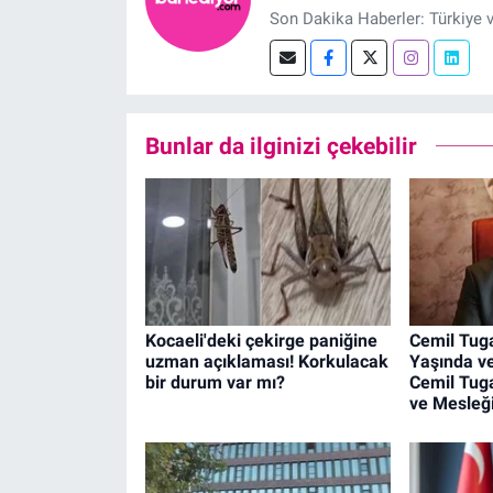
Son Dakika Haberler: Türkiye 
Bunlar da ilginizi çekebilir
Kocaeli'deki çekirge paniğine
Cemil Tuga
uzman açıklaması! Korkulacak
Yaşında ve
bir durum var mı?
Cemil Tuga
ve Mesleğ