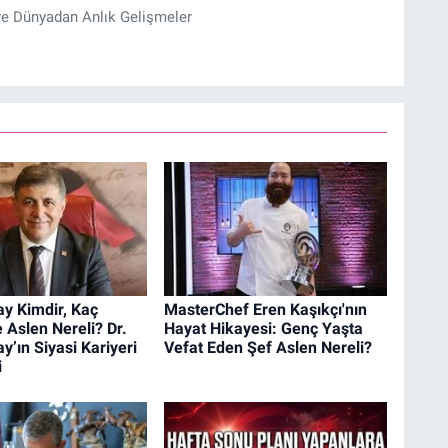
ve Dünyadan Anlık Gelişmeler
y Kimdir, Kaç
MasterChef Eren Kaşıkçı'nın
 Aslen Nereli? Dr.
Hayat Hikayesi: Genç Yaşta
y’ın Siyasi Kariyeri
Vefat Eden Şef Aslen Nereli?
i