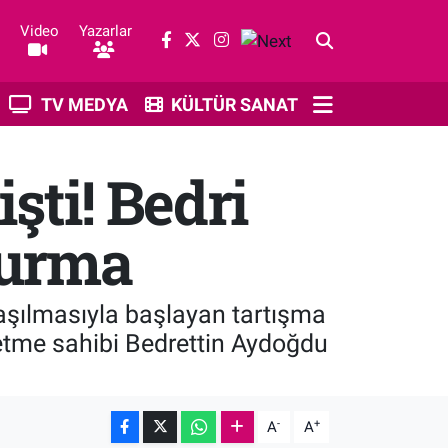
Video
Yazarlar
TV MEDYA
KÜLTÜR SANAT
ti! Bedri
turma
aşılmasıyla başlayan tartışma
şletme sahibi Bedrettin Aydoğdu
-
+
A
A