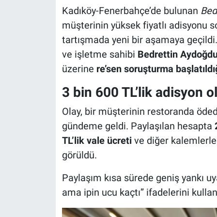
Kadıköy-Fenerbahçe’de bulunan
Bed
müşterinin yüksek fiyatlı adisyonu
tartışmada yeni bir aşamaya geçildi.
ve işletme sahibi
Bedrettin Aydoğd
üzerine
re’sen soruşturma başlatıldı
3 bin 600 TL’lik adisyon o
Olay, bir müşterinin restoranda öd
gündeme geldi. Paylaşılan hesapta
TL’lik vale ücreti
ve diğer kalemlerle 
görüldü.
Paylaşım kısa sürede geniş yankı uya
ama ipin ucu kaçtı” ifadelerini kullan