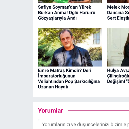
Safiye Soyman'dan Yürek
Melek Mos
Burkan Anma! Oğlu Harun'u
Dansına S
Gözyaşlarıyla Andı
Sert Eleştir
Emre Matraş Kimdir? Deri
Hülya Avşa
İmparatorluğunun
Çilingiroğ
Veliahtından Pop Şarkıcılığına
Değişim! 
Uzanan Hayatı
Yorumlar