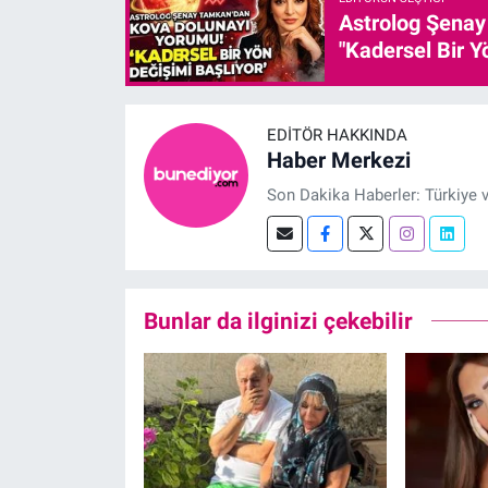
Astrolog Şenay
"Kadersel Bir Y
EDITÖR HAKKINDA
Haber Merkezi
Son Dakika Haberler: Türkiye 
Bunlar da ilginizi çekebilir