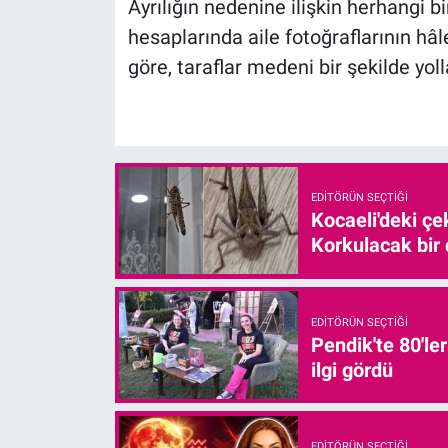
Ayrılığın nedenine ilişkin herhangi 
hesaplarında aile fotoğraflarının hâle
göre, taraflar medeni bir şekilde yol
EDITÖRÜN SEÇTIĞI
Kocaeli'deki çe
Korkulacak bir
EDITÖRÜN SEÇTIĞI
Pendik'te 80'le
ilgi gördü
EDITÖRÜN SEÇTIĞI