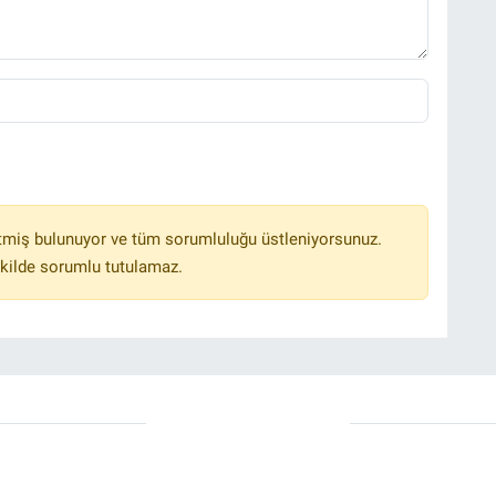
tmiş bulunuyor ve tüm sorumluluğu üstleniyorsunuz.
kilde sorumlu tutulamaz.