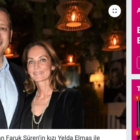
1
2
 Faruk Süren’in kızı Yelda Elmas ile