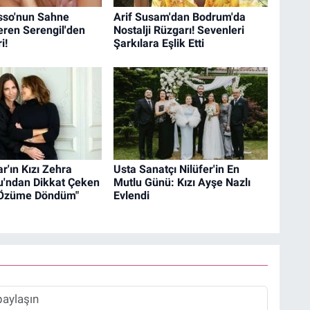
so'nun Sahne
Arif Susam'dan Bodrum'da
eren Serengil'den
Nostalji Rüzgarı! Sevenleri
i!
Şarkılara Eşlik Etti
r'ın Kızı Zehra
Usta Sanatçı Nilüfer'in En
lu'ndan Dikkat Çeken
Mutlu Günü: Kızı Ayşe Nazlı
"Özüme Döndüm"
Evlendi