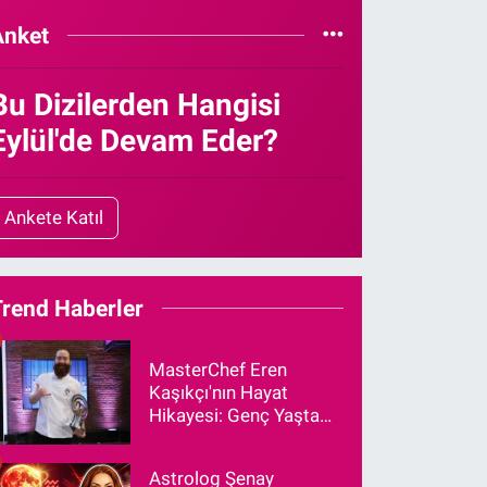
Anket
Bu Dizilerden Hangisi
Eylül'de Devam Eder?
Ankete Katıl
Trend Haberler
MasterChef Eren
Kaşıkçı'nın Hayat
Hikayesi: Genç Yaşta
Vefat Eden Şef Aslen
Nereli?
Astrolog Şenay