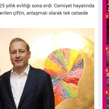
 yıllık evliliği sona erdi. Cemiyet hayatında
erilen çiftin, anlaşmalı olarak tek celsede
3
4
5
6