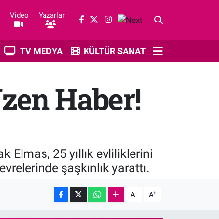
Video
Yazarlar
TV MEDYA
KÜLTÜR SANAT
Üzen Haber!
Elmas, 25 yıllık evliliklerini
relerinde şaşkınlık yarattı.
-
+
A
A