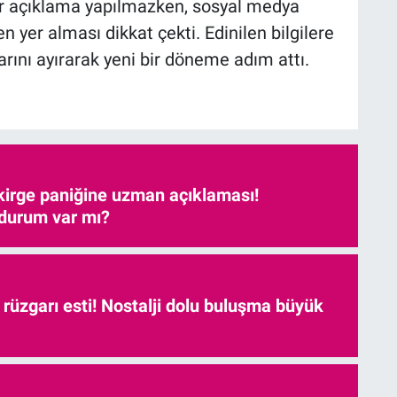
bir açıklama yapılmazken, sosyal medya
n yer alması dikkat çekti. Edinilen bilgilere
larını ayırarak yeni bir döneme adım attı.
kirge paniğine uzman açıklaması!
 durum var mı?
r rüzgarı esti! Nostalji dolu buluşma büyük