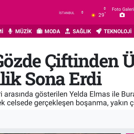
Foto Galeri
°
29
İ
MÜZİK
MODA
SAĞLIK
TEKNOLOJİ
Gözde Çiftinden 
ilik Sona Erdi
 arasında gösterilen Yelda Elmas ile Burak 
ek celsede gerçekleşen boşanma, yakın çev