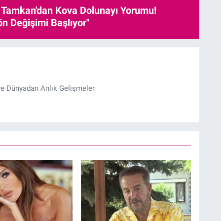
 Tamkan'dan Kova Dolunayı Yorumu!
ön Değişimi Başlıyor"
ve Dünyadan Anlık Gelişmeler