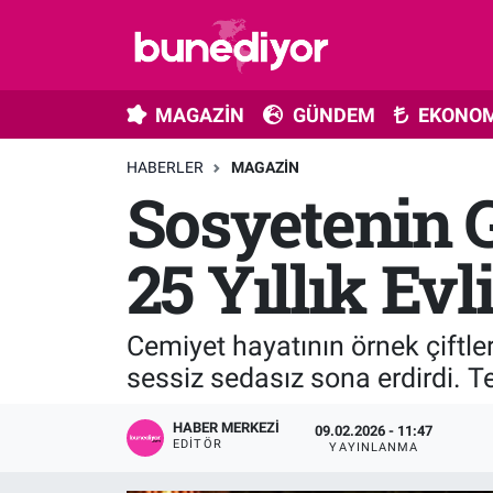
Astroloji
MAGAZİN
Hava Durumu
MAGAZİN
GÜNDEM
EKONOM
Diziler
GÜNDEM
Trafik Durumu
HABERLER
MAGAZIN
Sosyetenin 
Dünya
EKONOMİ
Süper Lig Puan Durumu ve Fikstür
Gündem
MÜZİK
Tüm Manşetler
25 Yıllık Evl
Moda
MODA
Son Dakika Haberleri
Cemiyet hayatının örnek çiftleri
Kültür Sanat
SAĞLIK
Haber Arşivi
sessiz sedasız sona erdirdi. T
Magazin
TEKNOLOJİ
HABER MERKEZI
09.02.2026 - 11:47
EDITÖR
YAYINLANMA
Müzik
TV MEDYA