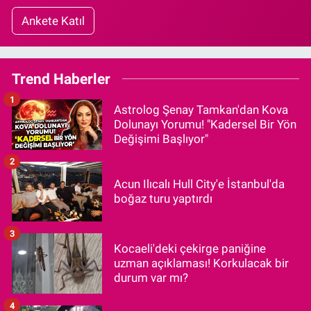
Ankete Katıl
Trend Haberler
1
Astrolog Şenay Tamkan'dan Kova
Dolunayı Yorumu! "Kadersel Bir Yön
Değişimi Başlıyor"
2
Acun Ilıcalı Hull City'e İstanbul'da
boğaz turu yaptırdı
3
Kocaeli'deki çekirge paniğine
uzman açıklaması! Korkulacak bir
durum var mı?
4