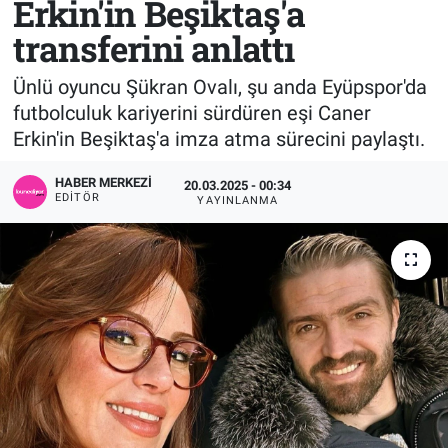
Erkin'in Beşiktaş'a
transferini anlattı
Sağlık
KÜLTÜR SANAT
Ünlü oyuncu Şükran Ovalı, şu anda Eyüpspor'da
Spor
futbolculuk kariyerini sürdüren eşi Caner
Erkin'in Beşiktaş'a imza atma sürecini paylaştı.
Teknoloji
HABER MERKEZI
20.03.2025 - 00:34
Tv Medya
EDITÖR
YAYINLANMA