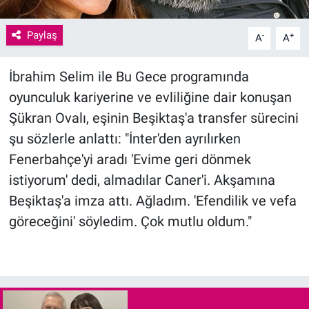
Paylaş
-
+
A
A
İbrahim Selim ile Bu Gece programında
oyunculuk kariyerine ve evliliğine dair konuşan
Şükran Ovalı, eşinin Beşiktaş'a transfer sürecini
şu sözlerle anlattı: "İnter'den ayrılırken
Fenerbahçe'yi aradı 'Evime geri dönmek
istiyorum' dedi, almadılar Caner'i. Akşamına
Beşiktaş'a imza attı. Ağladım. 'Efendilik ve vefa
göreceğini' söyledim. Çok mutlu oldum."