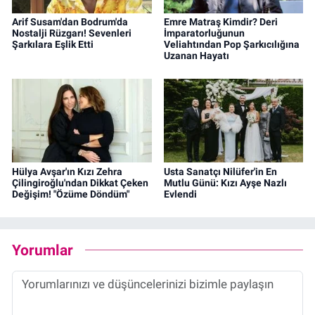
Arif Susam'dan Bodrum'da
Emre Matraş Kimdir? Deri
Nostalji Rüzgarı! Sevenleri
İmparatorluğunun
Şarkılara Eşlik Etti
Veliahtından Pop Şarkıcılığına
Uzanan Hayatı
Hülya Avşar'ın Kızı Zehra
Usta Sanatçı Nilüfer'in En
Çilingiroğlu'ndan Dikkat Çeken
Mutlu Günü: Kızı Ayşe Nazlı
Değişim! "Özüme Döndüm"
Evlendi
Yorumlar