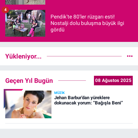
4
Pendik'te 80'ler rüzgarı esti!
Nostalji dolu buluşma büyük ilgi
gördü
Yükleniyor...
Geçen Yıl Bugün
08 Ağustos 2025
MÜZIK
Jehan Barbur’dan yüreklere
dokunacak yorum: “Bağışla Beni”