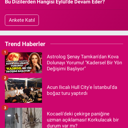
Bu Dizilerden Hangisi Eylül'de Devam Eder?
Ankete Katıl
Trend Haberler
1
Astrolog Şenay Tamkan'dan Kova
Dolunayı Yorumu! "Kadersel Bir Yön
Değişimi Başlıyor"
2
Acun Ilıcalı Hull City'e İstanbul'da
boğaz turu yaptırdı
3
Kocaeli'deki çekirge paniğine
uzman açıklaması! Korkulacak bir
durum var mı?