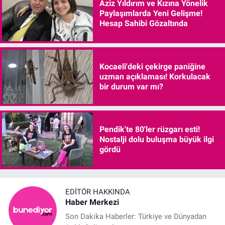
Aziz Yıldırım ve Kızına Yönelik
Paylaşımlarda Yeni Gelişme!
Hesap Sahibi Gözaltında
Kocaeli'deki çekirge paniğine
uzman açıklaması! Korkulacak
bir durum var mı?
Pendik'te 80'ler rüzgarı esti!
Nostalji dolu buluşma büyük ilgi
gördü
EDITÖR HAKKINDA
Haber Merkezi
Son Dakika Haberler: Türkiye ve Dünyadan