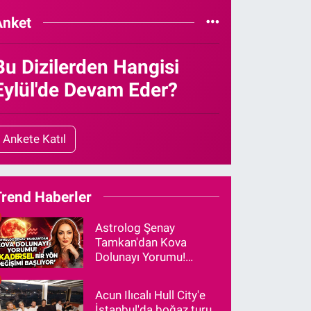
Anket
Bu Dizilerden Hangisi
Eylül'de Devam Eder?
Ankete Katıl
Trend Haberler
Astrolog Şenay
Tamkan'dan Kova
Dolunayı Yorumu!
"Kadersel Bir Yön
Değişimi Başlıyor"
Acun Ilıcalı Hull City'e
İstanbul'da boğaz turu