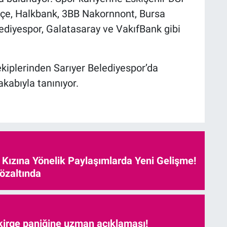
çe, Halkbank, 3BB Nakornnont, Bursa
ediyespor, Galatasaray ve VakıfBank gibi
ekiplerinden Sarıyer Belediyespor’da
kabıyla tanınıyor.
e Kızına Yönelik Paylaşımlarda Yeni Gelişme!
özaltında
kirge paniğine uzman açıklaması!