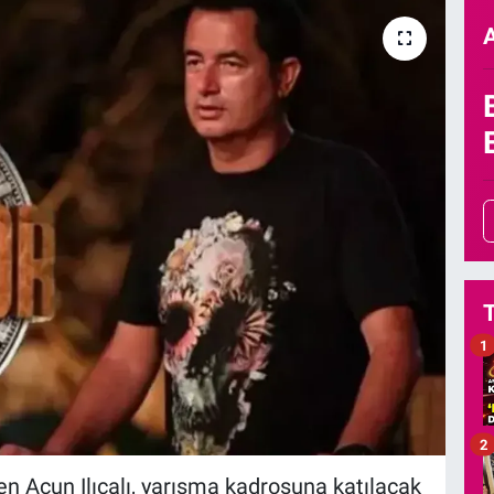
1
2
en Acun Ilıcalı, yarışma kadrosuna katılacak