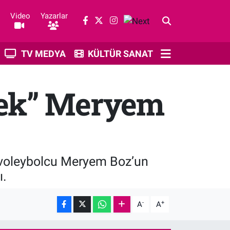
Video
Yazarlar
TV MEDYA
KÜLTÜR SANAT
şek” Meryem
li voleybolcu Meryem Boz’un
ı.
-
+
A
A