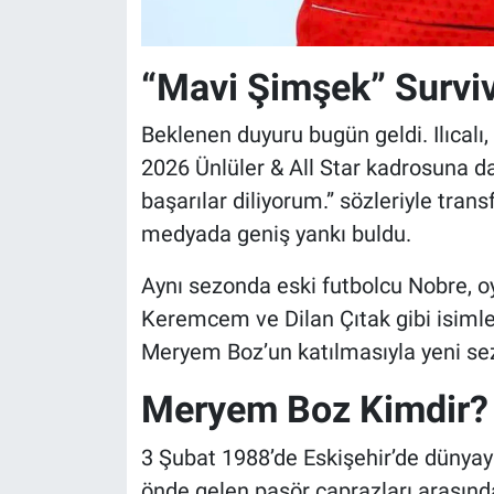
“Mavi Şimşek” Surviv
Beklenen duyuru bugün geldi. Ilıcal
2026 Ünlüler & All Star kadrosuna 
başarılar diliyorum.” sözleriyle trans
medyada geniş yankı buldu.
Aynı sezonda eski futbolcu Nobre, o
Keremcem ve Dilan Çıtak gibi isimle
Meryem Boz’un katılmasıyla yeni se
Meryem Boz Kimdir?
3 Şubat 1988’de Eskişehir’de dünya
önde gelen pasör çaprazları arasında