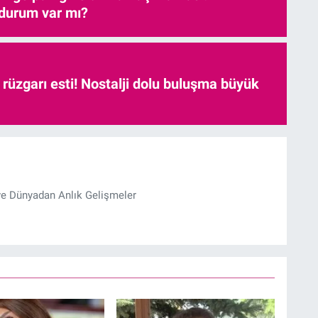
 durum var mı?
r rüzgarı esti! Nostalji dolu buluşma büyük
ve Dünyadan Anlık Gelişmeler