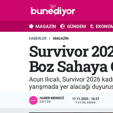
Astroloji
MAGAZİN
Hava Durumu
MAGAZİN
GÜNDEM
EKONOM
Diziler
GÜNDEM
Trafik Durumu
HABERLER
MAGAZIN
Survivor 20
Dünya
EKONOMİ
Süper Lig Puan Durumu ve Fikstür
Gündem
MÜZİK
Tüm Manşetler
Boz Sahaya 
Moda
MODA
Son Dakika Haberleri
Acun Ilıcalı, Survivor 2026 ka
Kültür Sanat
SAĞLIK
Haber Arşivi
yarışmada yer alacağı duyuru
Magazin
TEKNOLOJİ
HABER MERKEZI
17.11.2025 - 16:27
EDITÖR
YAYINLANMA
Müzik
TV MEDYA