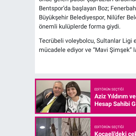
Bentspor’da başlayan Boz; Fenerbah
Büyükşehir Belediyespor, Nilüfer Bel
önemli kulüplerde forma giydi.
Tecrübeli voleybolcu, Sultanlar Ligi 
mücadele ediyor ve “Mavi Şimşek” la
EDITÖRÜN SEÇTIĞI
Aziz Yıldırım v
Hesap Sahibi G
EDITÖRÜN SEÇTIĞI
Kocaeli'deki çe