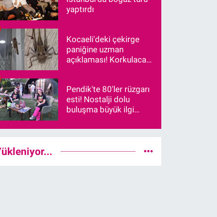
yaptırdı
Kocaeli'deki çekirge
paniğine uzman
açıklaması! Korkulacak
bir durum var mı?
Pendik'te 80'ler rüzgarı
esti! Nostalji dolu
buluşma büyük ilgi
gördü
ükleniyor...