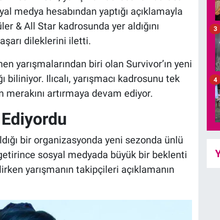
syal medya hesabından yaptığı açıklamayla
er & All Star kadrosunda yer aldığını
3
şarı dileklerini iletti.
enen yarışmalarından biri olan Survivor’ın yeni
iliniyor. Ilıcalı, yarışmacı kadrosunu tek
4
ın merakını artırmaya devam ediyor.
 Ediyordu
tıldığı bir organizasyonda yeni sezonda ünlü
Y
 getirince sosyal medyada büyük bir beklenti
rken yarışmanın takipçileri açıklamanın