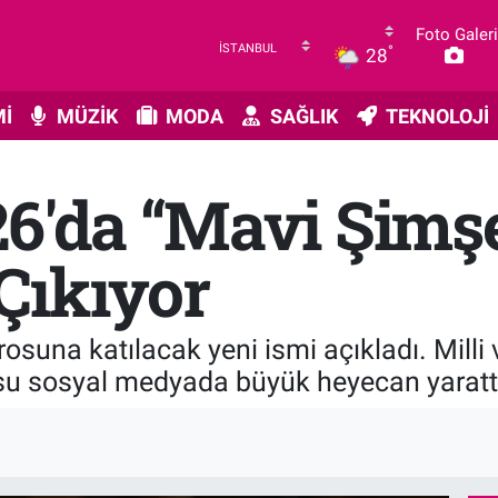
Foto Galeri
°
28
İ
MÜZİK
MODA
SAĞLIK
TEKNOLOJİ
26'da “Mavi Şim
Çıkıyor
drosuna katılacak yeni ismi açıkladı. Mil
su sosyal medyada büyük heyecan yaratt