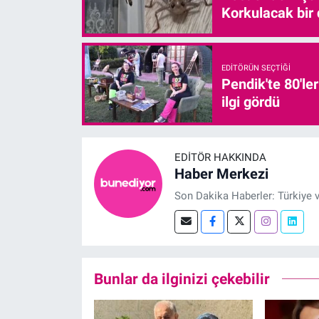
Korkulacak bir
EDITÖRÜN SEÇTIĞI
Pendik'te 80'le
ilgi gördü
EDITÖR HAKKINDA
Haber Merkezi
Son Dakika Haberler: Türkiye 
Bunlar da ilginizi çekebilir