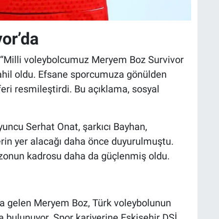
or’da
ı, “Milli voleybolcumuz Meryem Boz Survivor
dahil oldu. Efsane sporcumuza gönülden
feri resmileştirdi. Bu açıklama, sosyal
yuncu Serhat Onat, şarkıcı Bayhan,
rin yer alacağı daha önce duyurulmuştu.
zonun kadrosu daha da güçlenmiş oldu.
ya gelen Meryem Boz, Türk voleybolunun
 bulunuyor. Spor kariyerine Eskişehir DSİ