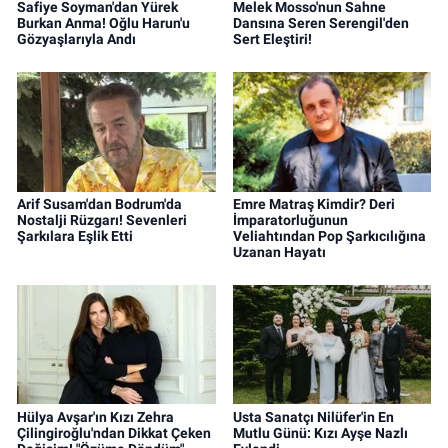
Safiye Soyman'dan Yürek
Melek Mosso'nun Sahne
Burkan Anma! Oğlu Harun'u
Dansına Seren Serengil'den
Gözyaşlarıyla Andı
Sert Eleştiri!
Arif Susam'dan Bodrum'da
Emre Matraş Kimdir? Deri
Nostalji Rüzgarı! Sevenleri
İmparatorluğunun
Şarkılara Eşlik Etti
Veliahtından Pop Şarkıcılığına
Uzanan Hayatı
Hülya Avşar'ın Kızı Zehra
Usta Sanatçı Nilüfer'in En
Çilingiroğlu'ndan Dikkat Çeken
Mutlu Günü: Kızı Ayşe Nazlı