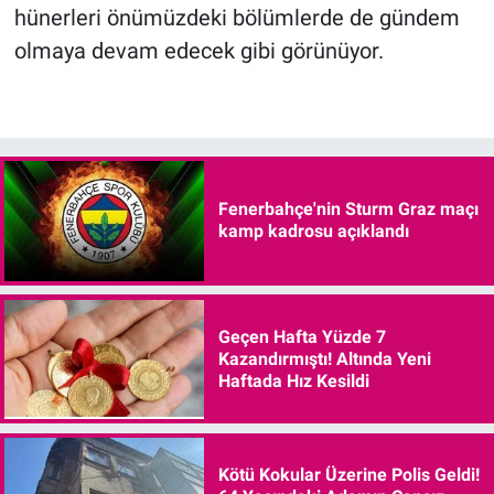
hünerleri önümüzdeki bölümlerde de gündem
olmaya devam edecek gibi görünüyor.
Fenerbahçe'nin Sturm Graz maçı
kamp kadrosu açıklandı
Geçen Hafta Yüzde 7
Kazandırmıştı! Altında Yeni
Haftada Hız Kesildi
Kötü Kokular Üzerine Polis Geldi!