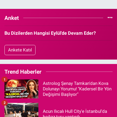
Anket
Bu Dizilerden Hangisi Eylül'de Devam Eder?
Ankete Katıl
Trend Haberler
1
Astrolog Şenay Tamkan'dan Kova
Dolunayı Yorumu! "Kadersel Bir Yön
Değişimi Başlıyor"
2
Acun Ilıcalı Hull City'e İstanbul'da
boğaz turu yaptırdı