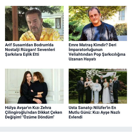
Arif Susam'dan Bodrum'da
Emre Matraş Kimdir? Deri
Nostalji Rüzgarı! Sevenleri
İmparatorluğunun
Şarkılara Eşlik Etti
Veliahtından Pop Şarkıcılığına
Uzanan Hayatı
Hülya Avşar'ın Kızı Zehra
Usta Sanatçı Nilüfer'in En
Çilingiroğlu'ndan Dikkat Çeken
Mutlu Günü: Kızı Ayşe Nazlı
Değişim! "Özüme Döndüm"
Evlendi