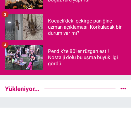
3
Kocaeli'deki çekirge paniğine
uzman açıklaması! Korkulacak bir
durum var mı?
4
Pendik'te 80'ler rüzgarı esti!
Nostalji dolu buluşma büyük ilgi
gördü
Yükleniyor...