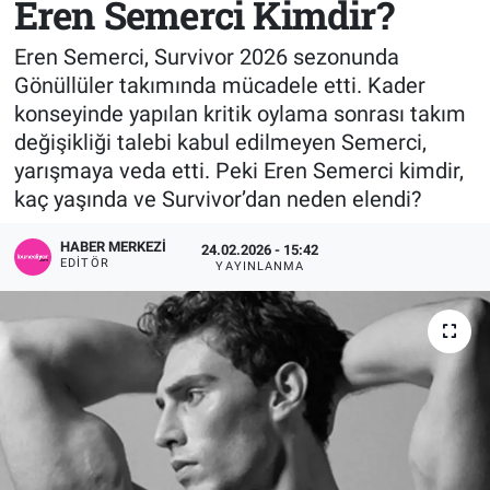
Eren Semerci Kimdir?
Sağlık
KÜLTÜR SANAT
Eren Semerci, Survivor 2026 sezonunda
Gönüllüler takımında mücadele etti. Kader
Spor
konseyinde yapılan kritik oylama sonrası takım
değişikliği talebi kabul edilmeyen Semerci,
Teknoloji
yarışmaya veda etti. Peki Eren Semerci kimdir,
kaç yaşında ve Survivor’dan neden elendi?
Tv Medya
HABER MERKEZI
24.02.2026 - 15:42
EDITÖR
YAYINLANMA