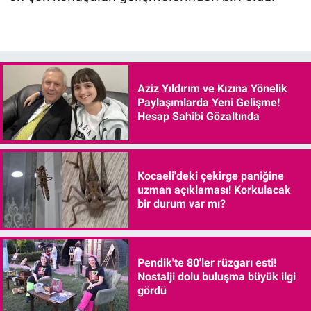
Aziz Yıldırım ve Kızına Yönelik
Paylaşımlarda Yeni Gelişme!
Hesap Sahibi Gözaltında
Kocaeli'deki çekirge paniğine
uzman açıklaması! Korkulacak
bir durum var mı?
Pendik'te 80'ler rüzgarı esti!
Nostalji dolu buluşma büyük ilgi
gördü