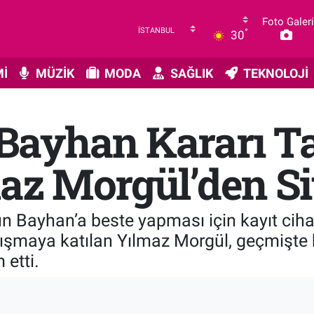
Foto Galeri
°
30
İ
MÜZİK
MODA
SAĞLIK
TEKNOLOJİ
 Bayhan Kararı T
maz Morgül’den S
Acun Bayhan’a beste yapması için kayıt ci
ışmaya katılan Yılmaz Morgül, geçmişte 
 etti.