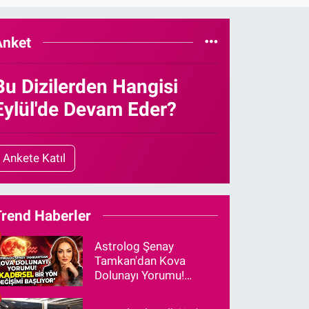
Anket
Bu Dizilerden Hangisi
Eylül'de Devam Eder?
Ankete Katıl
Trend Haberler
Astrolog Şenay
Tamkan'dan Kova
Dolunayı Yorumu!
"Kadersel Bir Yön
Değişimi Başlıyor"