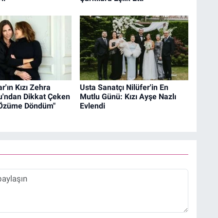
r'ın Kızı Zehra
Usta Sanatçı Nilüfer'in En
lu'ndan Dikkat Çeken
Mutlu Günü: Kızı Ayşe Nazlı
"Özüme Döndüm"
Evlendi