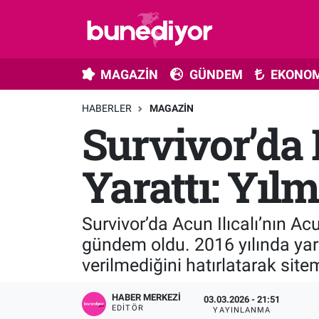
Astroloji
MAGAZİN
Hava Durumu
MAGAZİN
GÜNDEM
EKONOM
Diziler
GÜNDEM
Trafik Durumu
HABERLER
MAGAZIN
Survivor’da
Dünya
EKONOMİ
Süper Lig Puan Durumu ve Fikstür
Gündem
MÜZİK
Tüm Manşetler
Yarattı: Yıl
Moda
MODA
Son Dakika Haberleri
Survivor’da Acun Ilıcalı’nın 
Kültür Sanat
SAĞLIK
Haber Arşivi
gündem oldu. 2016 yılında yar
verilmediğini hatırlatarak sitem
Magazin
TEKNOLOJİ
HABER MERKEZI
03.03.2026 - 21:51
Müzik
TV MEDYA
EDITÖR
YAYINLANMA