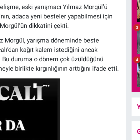
elişme, eski yarışmacı Yılmaz Morgül’ü
’nın, adada yeni besteler yapabilmesi için
Morgül’ün dikkatini çekti.
3
maz Morgül, yarışma döneminde beste
lı’dan kağıt kalem istediğini ancak
adı. Bu duruma o dönem çok üzüldüğünü
4
le birlikte kırgınlığının arttığını ifade etti.
Y