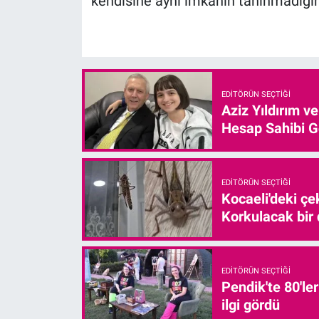
kendisine aynı imkânın tanınmadığını 
EDITÖRÜN SEÇTIĞI
Aziz Yıldırım v
Hesap Sahibi G
EDITÖRÜN SEÇTIĞI
Kocaeli'deki çe
Korkulacak bir
EDITÖRÜN SEÇTIĞI
Pendik'te 80'le
ilgi gördü