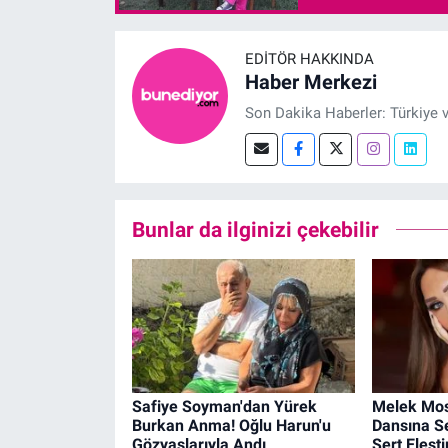
EDITÖR HAKKINDA
Haber Merkezi
Son Dakika Haberler: Türkiye 
Bunlar da ilginizi çekebilir
Safiye Soyman'dan Yürek
Melek Mos
Burkan Anma! Oğlu Harun'u
Dansına S
Gözyaşlarıyla Andı
Sert Eleştir