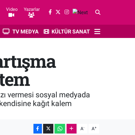
Video
Yazarlar
TV MEDYA
KÜLTÜR SANAT
artışma
item
hazı vermesi sosyal medyada
kendisine kağıt kalem
-
+
A
A