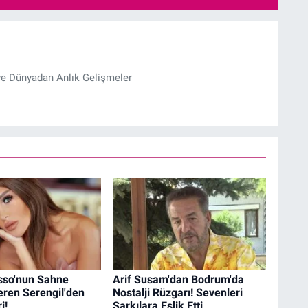
ve Dünyadan Anlık Gelişmeler
so'nun Sahne
Arif Susam'dan Bodrum'da
eren Serengil'den
Nostalji Rüzgarı! Sevenleri
i!
Şarkılara Eşlik Etti