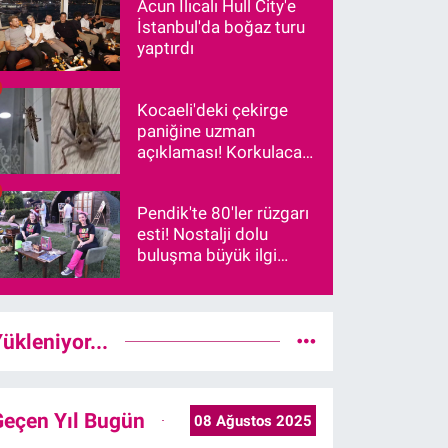
Acun Ilıcalı Hull City'e
İstanbul'da boğaz turu
yaptırdı
Kocaeli'deki çekirge
paniğine uzman
açıklaması! Korkulacak
bir durum var mı?
Pendik'te 80'ler rüzgarı
esti! Nostalji dolu
buluşma büyük ilgi
gördü
ükleniyor...
Geçen Yıl Bugün
08 Ağustos 2025