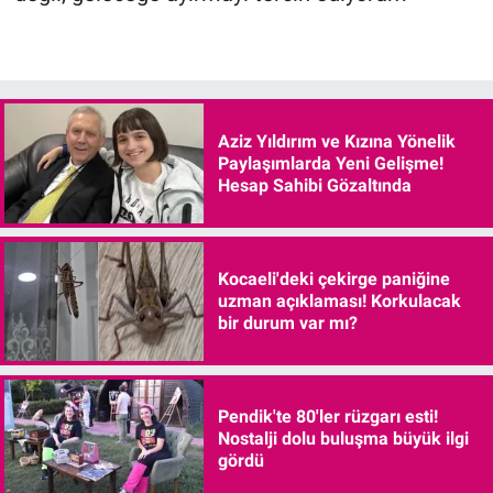
Aziz Yıldırım ve Kızına Yönelik
Paylaşımlarda Yeni Gelişme!
Hesap Sahibi Gözaltında
Kocaeli'deki çekirge paniğine
uzman açıklaması! Korkulacak
bir durum var mı?
Pendik'te 80'ler rüzgarı esti!
Nostalji dolu buluşma büyük ilgi
gördü