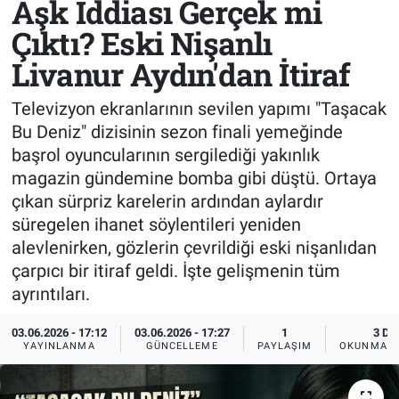
Aşk İddiası Gerçek mi
Çıktı? Eski Nişanlı
Sağlık
KÜLTÜR SANAT
Livanur Aydın'dan İtiraf
Spor
Televizyon ekranlarının sevilen yapımı "Taşacak
Teknoloji
Bu Deniz" dizisinin sezon finali yemeğinde
başrol oyuncularının sergilediği yakınlık
Tv Medya
magazin gündemine bomba gibi düştü. Ortaya
çıkan sürpriz karelerin ardından aylardır
süregelen ihanet söylentileri yeniden
alevlenirken, gözlerin çevrildiği eski nişanlıdan
çarpıcı bir itiraf geldi. İşte gelişmenin tüm
ayrıntıları.
03.06.2026 - 17:12
03.06.2026 - 17:27
1
3 DK
YAYINLANMA
GÜNCELLEME
PAYLAŞIM
OKUNMA S