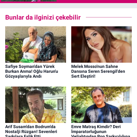
Bunlar da ilginizi çekebilir
Safiye Soyman'dan Yürek
Melek Mosso'nun Sahne
Burkan Anma! Oğlu Harun'u
Dansına Seren Serengil'den
Gözyaşlarıyla Andı
Sert Eleştiri!
Arif Susam'dan Bodrum'da
Emre Matraş Kimdir? Deri
Nostalji Rüzgarı! Sevenleri
İmparatorluğunun
Şarkılara Eşlik Etti
Veliahtından Pop Şarkıcılığına