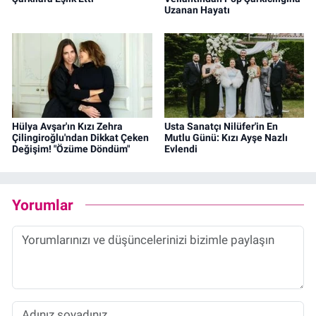
Uzanan Hayatı
Hülya Avşar'ın Kızı Zehra
Usta Sanatçı Nilüfer'in En
Çilingiroğlu'ndan Dikkat Çeken
Mutlu Günü: Kızı Ayşe Nazlı
Değişim! "Özüme Döndüm"
Evlendi
Yorumlar