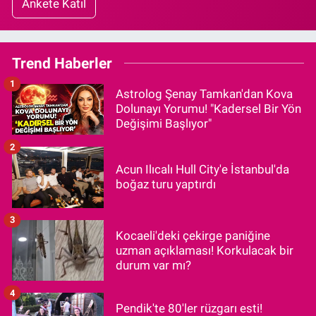
Ankete Katıl
Trend Haberler
1
Astrolog Şenay Tamkan'dan Kova
Dolunayı Yorumu! "Kadersel Bir Yön
Değişimi Başlıyor"
2
Acun Ilıcalı Hull City'e İstanbul'da
boğaz turu yaptırdı
3
Kocaeli'deki çekirge paniğine
uzman açıklaması! Korkulacak bir
durum var mı?
4
Pendik'te 80'ler rüzgarı esti!