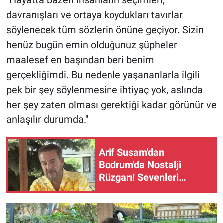
"Hayatta bazen insanların seçimleri,
davranışları ve ortaya koydukları tavırlar
söylenecek tüm sözlerin önüne geçiyor. Sizin
henüz bugün emin olduğunuz şüpheler
maalesef en başından beri benim
gerçekliğimdi. Bu nedenle yaşananlarla ilgili
pek bir şey söylenmesine ihtiyaç yok, aslında
her şey zaten olması gerektiği kadar görünür ve
anlaşılır durumda."
Arif Susam'dan
Bodrum'da Nostalji
Rüzgarı! Sevenleri
Şarkılara Eşlik Etti