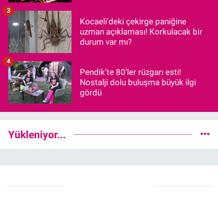
3
Kocaeli'deki çekirge paniğine
uzman açıklaması! Korkulacak bir
durum var mı?
4
Pendik'te 80'ler rüzgarı esti!
Nostalji dolu buluşma büyük ilgi
gördü
Yükleniyor...