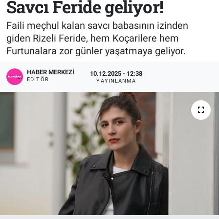
Savcı Feride geliyor!
Sağlık
KÜLTÜR SANAT
Faili meçhul kalan savcı babasının izinden
giden Rizeli Feride, hem Koçarilere hem
Spor
Furtunalara zor günler yaşatmaya geliyor.
Teknoloji
HABER MERKEZI
10.12.2025 - 12:38
EDITÖR
YAYINLANMA
Tv Medya