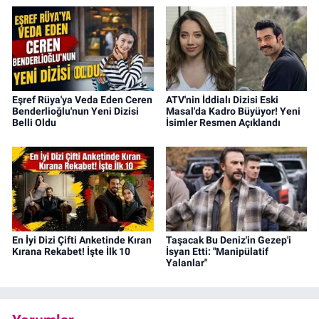
Eşref Rüya'ya Veda Eden Ceren
ATV'nin İddialı Dizisi Eski
Benderlioğlu'nun Yeni Dizisi
Masal'da Kadro Büyüyor! Yeni
Belli Oldu
İsimler Resmen Açıklandı
En İyi Dizi Çifti Anketinde Kıran
Taşacak Bu Deniz'in Gezep'i
Kırana Rekabet! İşte İlk 10
İsyan Etti: "Manipülatif
Yalanlar"