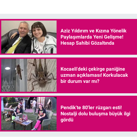
Aziz Yıldırım ve Kızına Yönelik
Paylaşımlarda Yeni Gelişme!
Hesap Sahibi Gözaltında
Kocaeli'deki çekirge paniğine
uzman açıklaması! Korkulacak
bir durum var mı?
Pendik'te 80'ler rüzgarı esti!
Nostalji dolu buluşma büyük ilgi
gördü