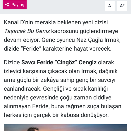
Paylaş
-
+
A
A
Kanal D’nin merakla beklenen yeni dizisi
Taşacak Bu Deniz
kadrosunu güçlendirmeye
devam ediyor. Genç oyuncu Naz Çağla Irmak,
dizide “Feride” karakterine hayat verecek.
Dizide
Savcı Feride “Cingöz” Cengiz
olarak
izleyici karşısına çıkacak olan Irmak, dağınık
ama güçlü bir zekâya sahip genç bir savcıyı
canlandıracak. Gençliği ve sıcak kanlılığı
nedeniyle çevresinde çoğu zaman ciddiye
alınmayan Feride, buna rağmen suça bulaşan
herkes için gerçek bir kabusa dönüşüyor.