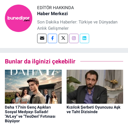
EDITÖR HAKKINDA
Haber Merkezi
Son Dakika Haberler: Türkiye ve Dünyadan
Anlık Gelişmeler
Bunlar da ilginizi çekebilir
Daha 17'nin Genç Aşıkları
Kızılcık Şerbeti Oyuncusu Aşk
Sosyal Medyayı Salladı!
ve Taht Dizisinde
"ArLey" ve "TeoDen" Fırtınası
Büyüyor