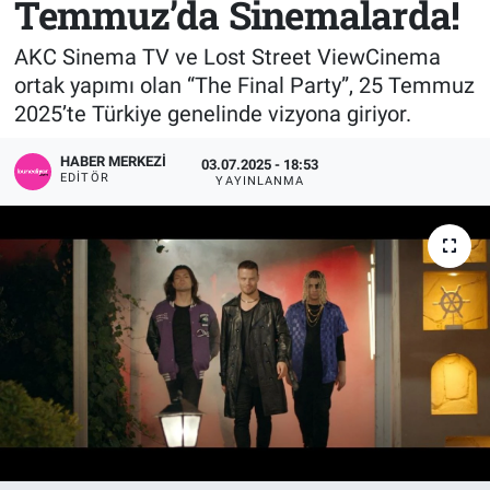
Temmuz’da Sinemalarda!
Sağlık
KÜLTÜR SANAT
AKC Sinema TV ve Lost Street ViewCinema
ortak yapımı olan “The Final Party”, 25 Temmuz
Spor
2025’te Türkiye genelinde vizyona giriyor.
Teknoloji
HABER MERKEZI
03.07.2025 - 18:53
EDITÖR
YAYINLANMA
Tv Medya