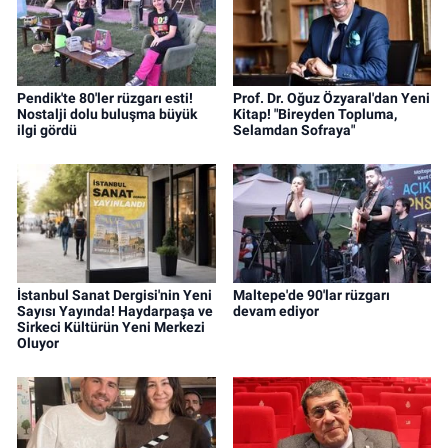
Pendik'te 80'ler rüzgarı esti!
Prof. Dr. Oğuz Özyaral'dan Yeni
Nostalji dolu buluşma büyük
Kitap! "Bireyden Topluma,
ilgi gördü
Selamdan Sofraya"
İstanbul Sanat Dergisi'nin Yeni
Maltepe'de 90'lar rüzgarı
Sayısı Yayında! Haydarpaşa ve
devam ediyor
Sirkeci Kültürün Yeni Merkezi
Oluyor