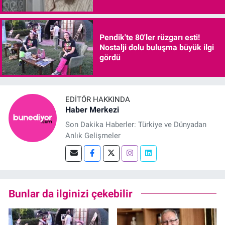
Pendik'te 80'ler rüzgarı esti!
Nostalji dolu buluşma büyük ilgi
gördü
EDITÖR HAKKINDA
Haber Merkezi
Son Dakika Haberler: Türkiye ve Dünyadan
Anlık Gelişmeler
Bunlar da ilginizi çekebilir