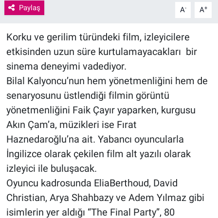
Paylaş
-
+
A
A
Korku ve gerilim türündeki film, izleyicilere
etkisinden uzun süre kurtulamayacakları bir
sinema deneyimi vadediyor.
Bilal Kalyoncu’nun hem yönetmenliğini hem de
senaryosunu üstlendiği filmin görüntü
yönetmenliğini Faik Çayır yaparken, kurgusu
Akın Çam’a, müzikleri ise Fırat
Haznedaroğlu’na ait. Yabancı oyuncularla
İngilizce olarak çekilen film alt yazılı olarak
izleyici ile buluşacak.
Oyuncu kadrosunda EliaBerthoud, David
Christian, Arya Shahbazy ve Adem Yılmaz gibi
isimlerin yer aldığı “The Final Party”, 80