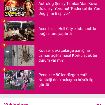
Astrolog Şenay Tamkan'dan Kova
Dolunayı Yorumu! "Kadersel Bir Yön
Değişimi Başlıyor"
2
Acun Ilıcalı Hull City'e İstanbul'da
boğaz turu yaptırdı
3
Kocaeli'deki çekirge paniğine
uzman açıklaması! Korkulacak bir
durum var mı?
4
Pendik'te 80'ler rüzgarı esti!
Nostalji dolu buluşma büyük ilgi
gördü
Yükleniyor...