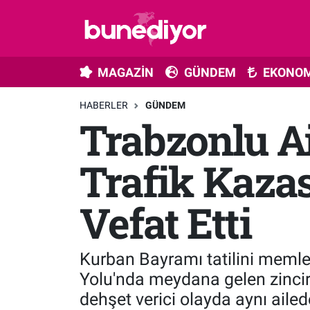
Astroloji
MAGAZİN
Hava Durumu
MAGAZİN
GÜNDEM
EKONOM
Diziler
GÜNDEM
Trafik Durumu
HABERLER
GÜNDEM
Trabzonlu Ai
Dünya
EKONOMİ
Süper Lig Puan Durumu ve Fikstür
Gündem
MÜZİK
Tüm Manşetler
Trafik Kazas
Moda
MODA
Son Dakika Haberleri
Vefat Etti
Kültür Sanat
SAĞLIK
Haber Arşivi
Kurban Bayramı tatilini memlek
Magazin
TEKNOLOJİ
Yolu'nda meydana gelen zincirl
dehşet verici olayda aynı ailed
Müzik
TV MEDYA