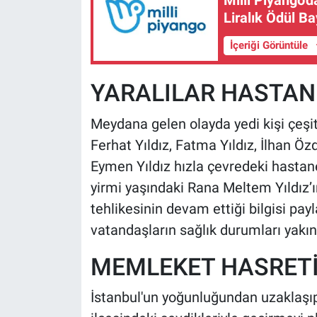
Milli Piyango'
Liralık Ödül Ba
İçeriği Görüntüle
YARALILAR HASTANE
Meydana gelen olayda yedi kişi çeşitl
Ferhat Yıldız, Fatma Yıldız, İlhan Öz
Eymen Yıldız hızla çevredeki hastane
yirmi yaşındaki Rana Meltem Yıldız’ı
tehlikesinin devam ettiği bilgisi pay
vatandaşların sağlık durumları yakınd
MEMLEKET HASRETİ
İstanbul'un yoğunluğundan uzaklaşı