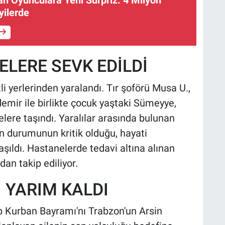
dan Oyunculara Yeni Sürpriz: 4 Milyon
yilerde
LERE SEVK EDİLDİ
i yerlerinden yaralandı. Tır şoförü Musa U.,
demir ile birlikte çocuk yaştaki Sümeyye,
lere taşındı. Yaralılar arasında bulunan
n durumunun kritik olduğu, hayati
laşıldı. Hastanelerde tedavi altına alınan
an takip ediliyor.
 YARIM KALDI
p Kurban Bayramı'nı Trabzon'un Arsin