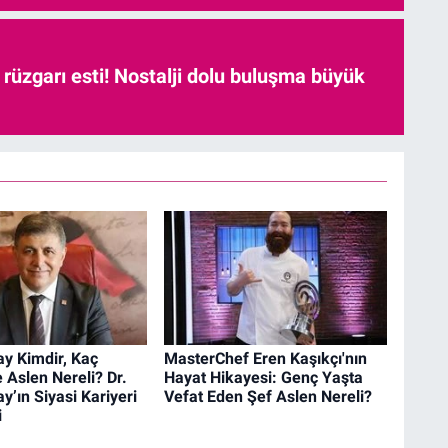
r rüzgarı esti! Nostalji dolu buluşma büyük
y Kimdir, Kaç
MasterChef Eren Kaşıkçı'nın
 Aslen Nereli? Dr.
Hayat Hikayesi: Genç Yaşta
y’ın Siyasi Kariyeri
Vefat Eden Şef Aslen Nereli?
i