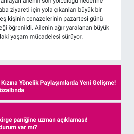
planlayan ailenin son yolculuğu hedefine
a ziyareti için yola çıkanları büyük bir
ş kişinin cenazelerinin pazartesi günü
i öğrenildi. Ailenin ağır yaralanan büyük
daki yaşam mücadelesi sürüyor.
e Kızına Yönelik Paylaşımlarda Yeni Gelişme!
özaltında
kirge paniğine uzman açıklaması!
 durum var mı?