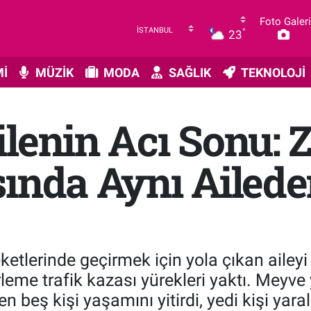
Foto Galeri
°
23
İ
MÜZİK
MODA
SAĞLIK
TEKNOLOJİ
lenin Acı Sonu: 
ında Aynı Aileden
etlerinde geçirmek için yola çıkan aileyi
eme trafik kazası yürekleri yaktı. Meyve 
en beş kişi yaşamını yitirdi, yedi kişi yara