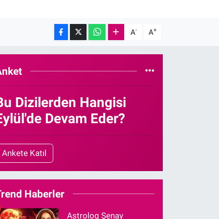
-
+
A
A
Anket
Bu Dizilerden Hangisi
Eylül'de Devam Eder?
Ankete Katıl
Trend Haberler
Astrolog Şenay