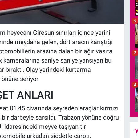
2
 heyecanı Giresun sınırları içinde yerini
lerinde meydana gelen, dört aracın karıştığı
 otomobillerin arasına dalan bir ağır vasıta
3
k kameralarına saniye saniye yansıyan bu
r bıraktı. Olay yerindeki kurtarma
 önüne seriyor.
4
ŞET ANLARI
t 01.45 civarında seyreden araçlar kırmızı
 bir darbeyle sarsıldı. Trabzon yönüne doğru
U. idaresindeki meyve taşıyan tır
Y
 otomobile arkadan şiddetle çarptı.