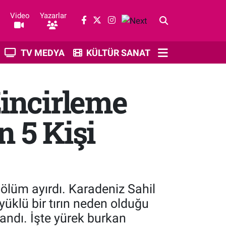
Video
Yazarlar
TV MEDYA
KÜLTÜR SANAT
Zincirleme
 5 Kişi
 ölüm ayırdı. Karadeniz Sahil
yüklü bir tırın neden olduğu
landı. İşte yürek burkan