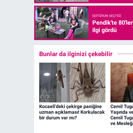
EDITÖRÜN SEÇTIĞI
Pendik'te 80'le
ilgi gördü
Bunlar da ilginizi çekebilir
Kocaeli'deki çekirge paniğine
Cemil Tuga
uzman açıklaması! Korkulacak
Yaşında ve
bir durum var mı?
Cemil Tuga
ve Mesleğ