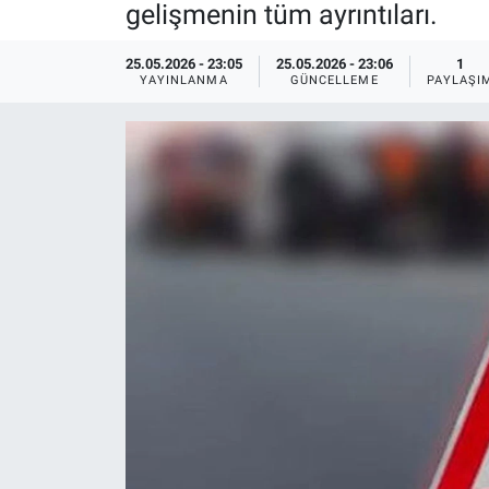
gelişmenin tüm ayrıntıları.
Sağlık
KÜLTÜR SANAT
25.05.2026 - 23:05
25.05.2026 - 23:06
1
YAYINLANMA
GÜNCELLEME
PAYLAŞI
Spor
Teknoloji
Tv Medya