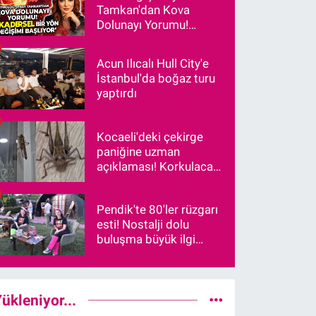
Tamkan'dan Kova
Dolunayı Yorumu!
"Kadersel Bir Yön
Değişimi Başlıyor"
Acun Ilıcalı Hull City'e
İstanbul'da boğaz turu
yaptırdı
Kocaeli'deki çekirge
paniğine uzman
açıklaması! Korkulacak
bir durum var mı?
Pendik'te 80'ler rüzgarı
esti! Nostalji dolu
buluşma büyük ilgi
gördü
ükleniyor...