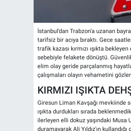
İstanbul'dan Trabzon'a uzanan bayram
tarifsiz bir acıya bıraktı. Gece saat
trafik kazası kırmızı ışıkta bekleyen
sebebiyle felakete dönüştü. Güvenli
elim olay geride parçalanmış hayatla
çalışmaları olayın vehametini gözler
KIRMIZI IŞIKTA DEH
Giresun Liman Kavşağı mevkiinde saa
ışıkta durdukları sırada beklenmedik
ilerleyen elli dokuz yaşındaki Musa 
duramayarak Ali Yıldız'ın kullandığı