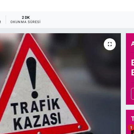
2 DK
M
OKUNMA SÜRESI
1