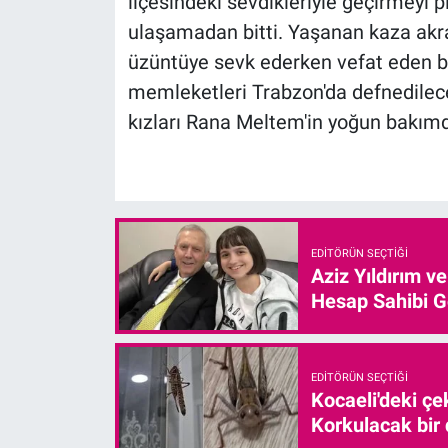
ilçesindeki sevdikleriyle geçirmeyi 
ulaşamadan bitti. Yaşanan kaza akrab
üzüntüye sevk ederken vefat eden be
memleketleri Trabzon'da defnedileceğ
kızları Rana Meltem'in yoğun bakım
EDITÖRÜN SEÇTIĞI
Aziz Yıldırım v
Hesap Sahibi G
EDITÖRÜN SEÇTIĞI
Kocaeli'deki çe
Korkulacak bir