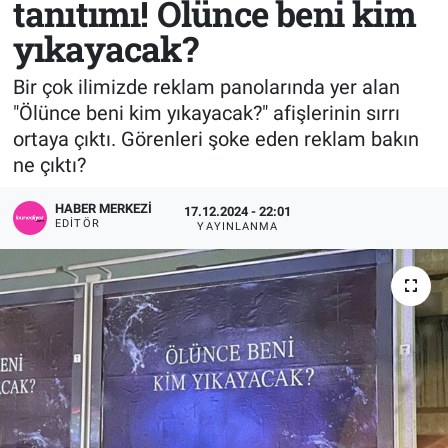
tanıtımı! Ölünce beni kim
yıkayacak?
Sağlık
KÜLTÜR SANAT
Bir çok ilimizde reklam panolarında yer alan
Spor
"Ölünce beni kim yıkayacak?" afişlerinin sırrı
ortaya çıktı. Görenleri şoke eden reklam bakın
Teknoloji
ne çıktı?
Tv Medya
HABER MERKEZI
17.12.2024 - 22:01
EDITÖR
YAYINLANMA