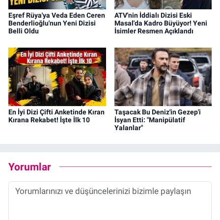
Eşref Rüya'ya Veda Eden Ceren
ATV'nin İddialı Dizisi Eski
Benderlioğlu'nun Yeni Dizisi
Masal'da Kadro Büyüyor! Yeni
Belli Oldu
İsimler Resmen Açıklandı
En İyi Dizi Çifti Anketinde Kıran
Taşacak Bu Deniz'in Gezep'i
Kırana Rekabet! İşte İlk 10
İsyan Etti: "Manipülatif
Yalanlar"
Yorumlar