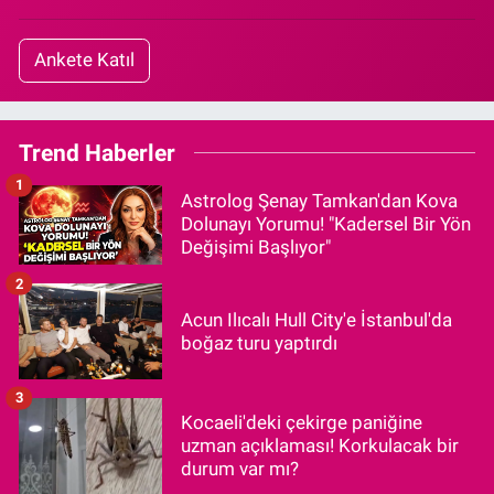
Ankete Katıl
Trend Haberler
1
Astrolog Şenay Tamkan'dan Kova
Dolunayı Yorumu! "Kadersel Bir Yön
Değişimi Başlıyor"
2
Acun Ilıcalı Hull City'e İstanbul'da
boğaz turu yaptırdı
3
Kocaeli'deki çekirge paniğine
uzman açıklaması! Korkulacak bir
durum var mı?