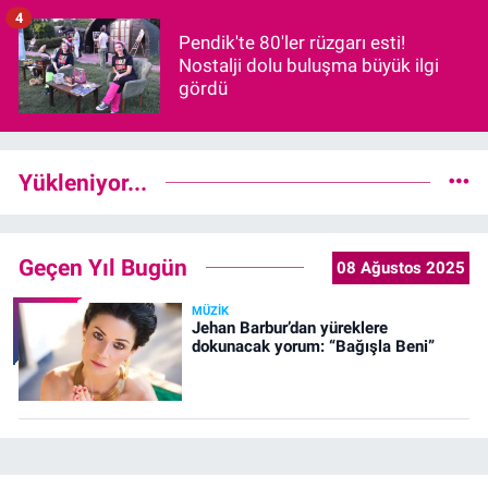
4
Pendik'te 80'ler rüzgarı esti!
Nostalji dolu buluşma büyük ilgi
gördü
Yükleniyor...
Geçen Yıl Bugün
08 Ağustos 2025
MÜZIK
Jehan Barbur’dan yüreklere
dokunacak yorum: “Bağışla Beni”