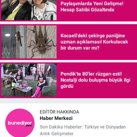
Paylaşımlarda Yeni Gelişme!
Hesap Sahibi Gözaltında
Kocaeli'deki çekirge paniğine
uzman açıklaması! Korkulacak
bir durum var mı?
Pendik'te 80'ler rüzgarı esti!
Nostalji dolu buluşma büyük ilgi
gördü
EDITÖR HAKKINDA
Haber Merkezi
Son Dakika Haberler: Türkiye ve Dünyadan
Anlık Gelişmeler