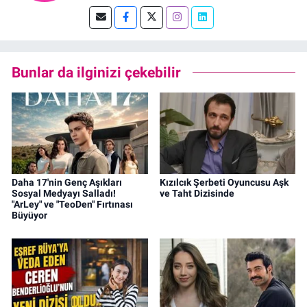
Bunlar da ilginizi çekebilir
Daha 17'nin Genç Aşıkları
Kızılcık Şerbeti Oyuncusu Aşk
Sosyal Medyayı Salladı!
ve Taht Dizisinde
"ArLey" ve "TeoDen" Fırtınası
Büyüyor