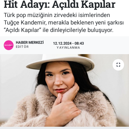
Hit Adayı: Açıldı Kapılar
Sağlık
KÜLTÜR SANAT
Türk pop müziğinin zirvedeki isimlerinden
Tuğçe Kandemir, merakla beklenen yeni şarkısı
Spor
‘’Açıldı Kapılar’’ ile dinleyicileriyle buluşuyor.
Teknoloji
HABER MERKEZI
12.12.2024 - 08:43
EDITÖR
YAYINLANMA
Tv Medya