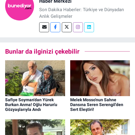
Haber Merkezi
Son Dakika Haberler: Türkiye ve Dünyadan
Anlık Gelişmeler
Bunlar da ilginizi çekebilir
Safiye Soyman'dan Yürek
Melek Mosso'nun Sahne
Burkan Anma! Oğlu Harun'u
Dansına Seren Serengil'den
Gözyaşlarıyla Andı
Sert Eleştiri!