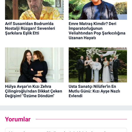
Arif Susam'dan Bodrum'da
Emre Matraş Kimdir? Deri
Nostalji Rüzgarı! Sevenleri
İmparatorluğunun
Şarkılara Eşlik Etti
Veliahtından Pop Şarkıcılığına
Uzanan Hayatı
Hülya Avşar'ın Kızı Zehra
Usta Sanatçı Nilüfer'in En
Çilingiroğlu'ndan Dikkat Çeken
Mutlu Günü: Kızı Ayşe Nazlı
Değişim! "Özüme Döndüm"
Evlendi
Yorumlar