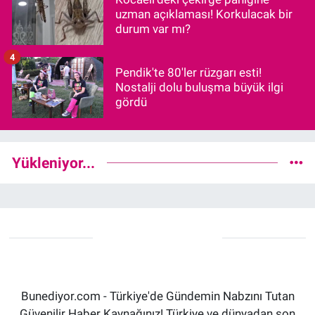
uzman açıklaması! Korkulacak bir
durum var mı?
4
Pendik'te 80'ler rüzgarı esti!
Nostalji dolu buluşma büyük ilgi
gördü
Yükleniyor...
Bunediyor.com - Türkiye'de Gündemin Nabzını Tutan
Güvenilir Haber Kaynağınız! Türkiye ve dünyadan son