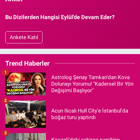
Bu Dizilerden Hangisi Eylül'de Devam Eder?
Ankete Katıl
Trend Haberler
1
Astrolog Şenay Tamkan'dan Kova
Dolunayı Yorumu! "Kadersel Bir Yön
Değişimi Başlıyor"
2
Acun Ilıcalı Hull City'e İstanbul'da
boğaz turu yaptırdı
3
Kocaeli'deki çekirge paniğine