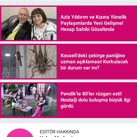
Aziz Yıldırım ve Kızına Yönelik
Paylaşımlarda Yeni Gelişme!
Hesap Sahibi Gözaltında
Kocaeli'deki çekirge paniğine
uzman açıklaması! Korkulacak
bir durum var mı?
Pendik'te 80'ler rüzgarı esti!
Nostalji dolu buluşma büyük ilgi
gördü
EDITÖR HAKKINDA