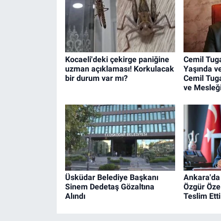
Kocaeli'deki çekirge paniğine
Cemil Tuga
uzman açıklaması! Korkulacak
Yaşında ve
bir durum var mı?
Cemil Tuga
ve Mesleğ
Üsküdar Belediye Başkanı
Ankara'da 
Sinem Dedetaş Gözaltına
Özgür Özel
Alındı
Teslim Etti