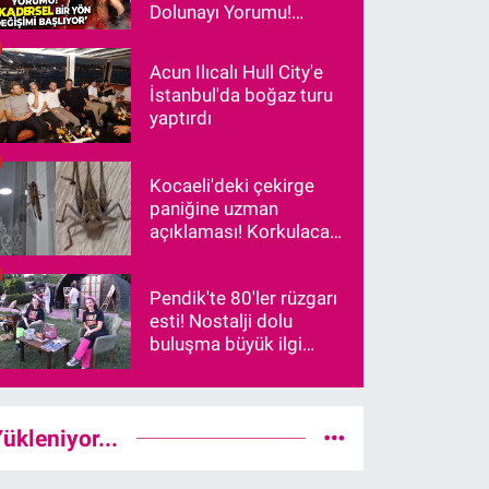
Dolunayı Yorumu!
"Kadersel Bir Yön
Değişimi Başlıyor"
Acun Ilıcalı Hull City'e
İstanbul'da boğaz turu
yaptırdı
Kocaeli'deki çekirge
paniğine uzman
açıklaması! Korkulacak
bir durum var mı?
Pendik'te 80'ler rüzgarı
esti! Nostalji dolu
buluşma büyük ilgi
gördü
ükleniyor...