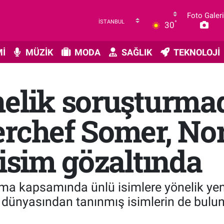
Foto Galeri
°
30
İ
MÜZİK
MODA
SAĞLIK
TEKNOLOJİ
nelik soruşturma
erchef Somer, No
 isim gözaltında
rma kapsamında ünlü isimlere yönelik yen
n dünyasından tanınmış isimlerin de bulu