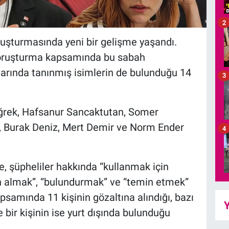
2
ruşturmasında yeni bir gelişme yaşandı.
 soruşturma kapsamında bu sabah
larında tanınmış isimlerin de bulunduğu 14
3
rek, Hafsanur Sancaktutan, Somer
u, Burak Deniz, Mert Demir ve Norm Ender
4
e, şüpheliler hakkında “kullanmak için
n almak”, “bulundurmak” ve “temin etmek”
psamında 11 kişinin gözaltına alındığı, bazı
Y
 bir kişinin ise yurt dışında bulunduğu