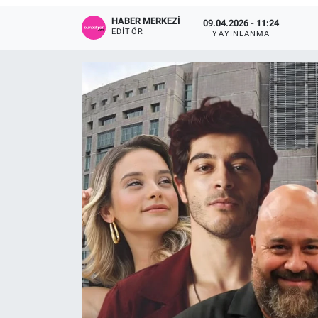
HABER MERKEZI
09.04.2026 - 11:24
Sağlık
KÜLTÜR SANAT
EDITÖR
YAYINLANMA
Spor
Teknoloji
Tv Medya