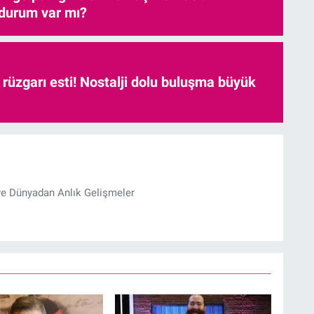
 durum var mı?
r rüzgarı esti! Nostalji dolu buluşma büyük
ve Dünyadan Anlık Gelişmeler