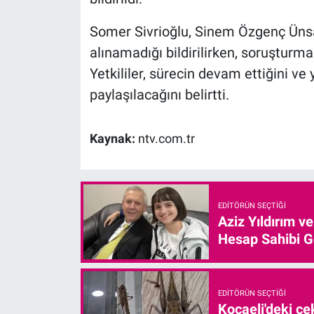
Somer Sivrioğlu, Sinem Özgenç Ünsa
alınamadığı bildirilirken, soruşturma
Yetkililer, sürecin devam ettiğini v
paylaşılacağını belirtti.
Kaynak:
ntv.com.tr
EDITÖRÜN SEÇTIĞI
Aziz Yıldırım v
Hesap Sahibi G
EDITÖRÜN SEÇTIĞI
Kocaeli'deki çe