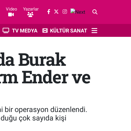
Video
Yazarlar
TV MEDYA
KÜLTÜR SANAT
da Burak
rm Ender ve
i bir operasyon düzenlendi.
nduğu çok sayıda kişi