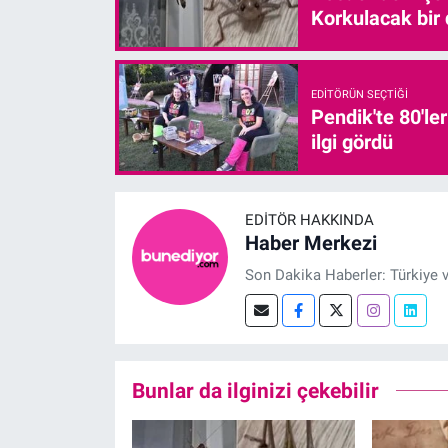
Korkulacak bir
EDITÖRÜN SEÇTIĞI
Pendik'te 80'le
ilgi gördü
EDITÖR HAKKINDA
Haber Merkezi
Son Dakika Haberler: Türkiye 
Bunlar da ilginizi çekebilir