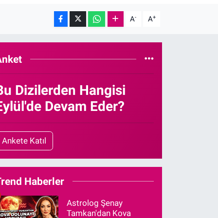
-
+
A
A
Anket
Bu Dizilerden Hangisi
Eylül'de Devam Eder?
Ankete Katıl
Trend Haberler
Astrolog Şenay
Tamkan'dan Kova