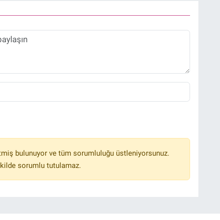
tmiş bulunuyor ve tüm sorumluluğu üstleniyorsunuz.
kilde sorumlu tutulamaz.