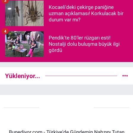
3
Kocaeli'deki çekirge paniğine
uzman açıklaması! Korkulacak bir
durum var mı?
4
Pendik'te 80'ler rüzgarı esti!
Nostalji dolu buluşma büyük ilgi
gördü
Yükleniyor...
Bunediyor.com - Türkiye'de Gündemin Nabzını Tutan