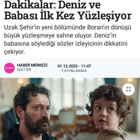
Dakikalar: Deniz ve
Babası İlk Kez Yüzleşiyor
Sağlık
KÜLTÜR SANAT
Uzak Şehir’in yeni bölümünde Boran’ın dönüşü
Spor
büyük yüzleşmeye sahne oluyor. Deniz’in
babasına söylediği sözler izleyicinin dikkatini
Teknoloji
çekiyor.
Tv Medya
HABER MERKEZI
01.12.2025 - 11:47
EDITÖR
YAYINLANMA