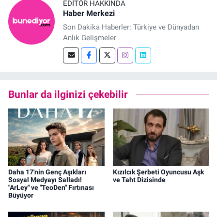
EDITÖR HAKKINDA
Haber Merkezi
Son Dakika Haberler: Türkiye ve Dünyadan
Anlık Gelişmeler
Bunlar da ilginizi çekebilir
Daha 17'nin Genç Aşıkları
Kızılcık Şerbeti Oyuncusu Aşk
Sosyal Medyayı Salladı!
ve Taht Dizisinde
"ArLey" ve "TeoDen" Fırtınası
Büyüyor