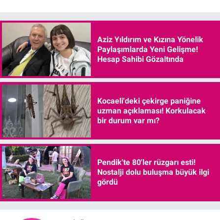
Aziz Yıldırım ve Kızına Yönelik
Paylaşımlarda Yeni Gelişme!
Hesap Sahibi Gözaltında
Kocaeli'deki çekirge paniğine
uzman açıklaması! Korkulacak
bir durum var mı?
Pendik'te 80'ler rüzgarı esti!
Nostalji dolu buluşma büyük ilgi
gördü