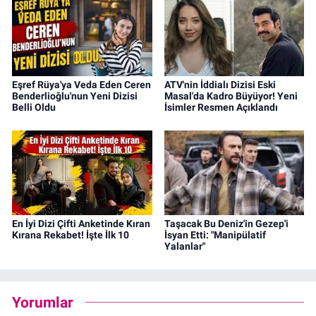
Eşref Rüya'ya Veda Eden Ceren
ATV'nin İddialı Dizisi Eski
Benderlioğlu'nun Yeni Dizisi
Masal'da Kadro Büyüyor! Yeni
Belli Oldu
İsimler Resmen Açıklandı
En İyi Dizi Çifti Anketinde Kıran
Taşacak Bu Deniz'in Gezep'i
Kırana Rekabet! İşte İlk 10
İsyan Etti: "Manipülatif
Yalanlar"
Yorumlar