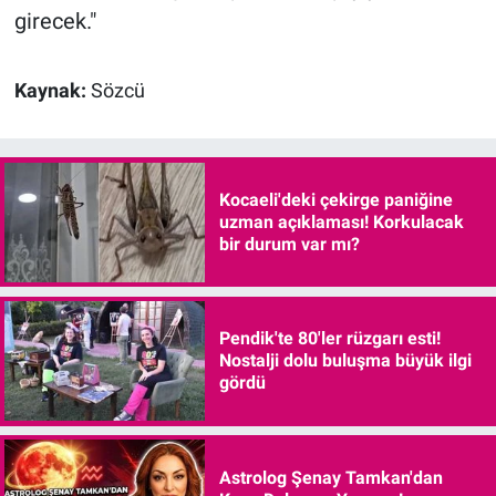
girecek."
Kaynak:
Sözcü
Kocaeli'deki çekirge paniğine
uzman açıklaması! Korkulacak
bir durum var mı?
Pendik'te 80'ler rüzgarı esti!
Nostalji dolu buluşma büyük ilgi
gördü
Astrolog Şenay Tamkan'dan