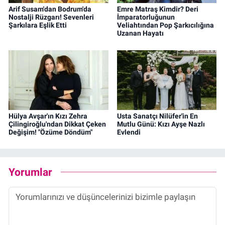
Arif Susam'dan Bodrum'da
Emre Matraş Kimdir? Deri
Nostalji Rüzgarı! Sevenleri
İmparatorluğunun
Şarkılara Eşlik Etti
Veliahtından Pop Şarkıcılığına
Uzanan Hayatı
Hülya Avşar'ın Kızı Zehra
Usta Sanatçı Nilüfer'in En
Çilingiroğlu'ndan Dikkat Çeken
Mutlu Günü: Kızı Ayşe Nazlı
Değişim! "Özüme Döndüm"
Evlendi
Yorumlar