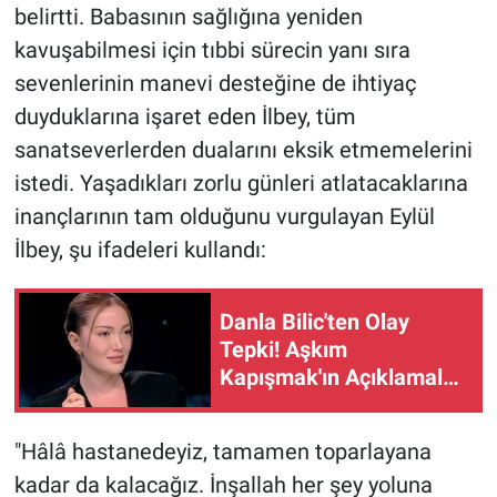
belirtti. Babasının sağlığına yeniden
kavuşabilmesi için tıbbi sürecin yanı sıra
sevenlerinin manevi desteğine de ihtiyaç
duyduklarına işaret eden İlbey, tüm
sanatseverlerden dualarını eksik etmemelerini
istedi. Yaşadıkları zorlu günleri atlatacaklarına
inançlarının tam olduğunu vurgulayan Eylül
İlbey, şu ifadeleri kullandı:
Danla Bilic'ten Olay
Tepki! Aşkım
Kapışmak'ın Açıklamaları
Tartışma Yarattı
"Hâlâ hastanedeyiz, tamamen toparlayana
kadar da kalacağız. İnşallah her şey yoluna