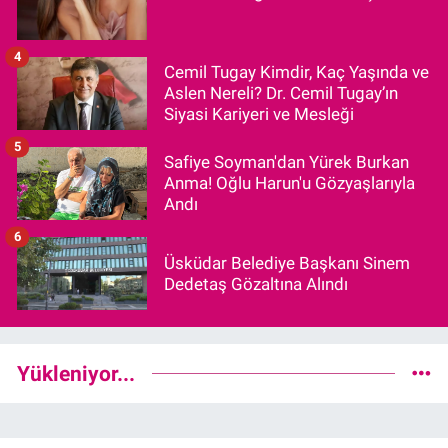
4
Cemil Tugay Kimdir, Kaç Yaşında ve
Aslen Nereli? Dr. Cemil Tugay’ın
Siyasi Kariyeri ve Mesleği
5
Safiye Soyman'dan Yürek Burkan
Anma! Oğlu Harun'u Gözyaşlarıyla
Andı
6
Üsküdar Belediye Başkanı Sinem
Dedetaş Gözaltına Alındı
Yükleniyor...