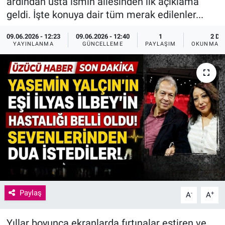
ardından usta ismin ailesinden ilk açıklama
geldi. İşte konuya dair tüm merak edilenler...
09.06.2026 - 12:23
09.06.2026 - 12:40
1
2 DK
YAYINLANMA
GÜNCELLEME
PAYLAŞIM
OKUNMA S
Paylaş
-
+
A
A
Yıllar boyunca ekranlarda fırtınalar estiren ve