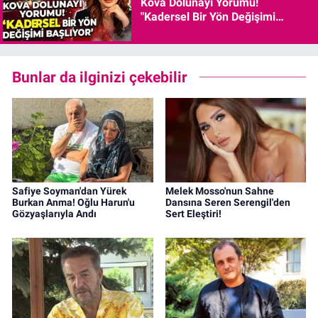
Kova Dolunayı Yorumu!
"Kadersel Bir Yön Değişimi
Başlıyor"
Bunlar da ilginizi çekebilir
Safiye Soyman'dan Yürek
Melek Mosso'nun Sahne
Burkan Anma! Oğlu Harun'u
Dansına Seren Serengil'den
Gözyaşlarıyla Andı
Sert Eleştiri!