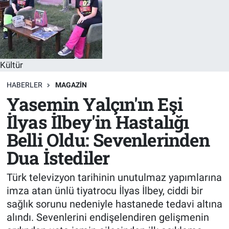
Sağlık
KÜLTÜR SANAT
Spor
Kültür
Teknoloji
HABERLER
MAGAZIN
Tv Medya
Yasemin Yalçın'ın Eşi
İlyas İlbey'in Hastalığı
Belli Oldu: Sevenlerinden
Dua İstediler
Türk televizyon tarihinin unutulmaz yapımlarına
imza atan ünlü tiyatrocu İlyas İlbey, ciddi bir
sağlık sorunu nedeniyle hastanede tedavi altına
alındı. Sevenlerini endişelendiren gelişmenin