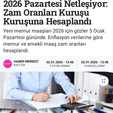
2026 Pazartesi Netleşiyor:
Zam Oranları Kuruşu
Sağlık
KÜLTÜR SANAT
Kuruşuna Hesaplandı
Spor
Yeni memur maaşları 2026 için gözler 5 Ocak
Teknoloji
Pazartesi gününde. Enflasyon verilerine göre
memur ve emekli maaş zam oranları
Tv Medya
hesaplandı.
HABER MERKEZI
02.01.2026 - 13:48
02.01.2026 - 13:48
EDITÖR
YAYINLANMA
GÜNCELLEME