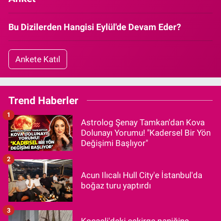
Bu Dizilerden Hangisi Eylül'de Devam Eder?
Ankete Katıl
Trend Haberler
1
Astrolog Şenay Tamkan'dan Kova
Dolunayı Yorumu! "Kadersel Bir Yön
Değişimi Başlıyor"
2
Acun Ilıcalı Hull City'e İstanbul'da
boğaz turu yaptırdı
3
Kocaeli'deki çekirge paniğine