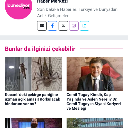
Haber Merkezi
Son Dakika Haberler: Türkiye ve Dünyadan
Anlık Gelişmeler
Bunlar da ilginizi çekebilir
Kocaeli'deki çekirge paniğine
Cemil Tugay Kimdir, Kaç
uzman açıklaması! Korkulacak
Yaşında ve Aslen Nereli? Dr.
bir durum var mı?
Cemil Tugay’ın Siyasi Kariyeri
ve Mesleği