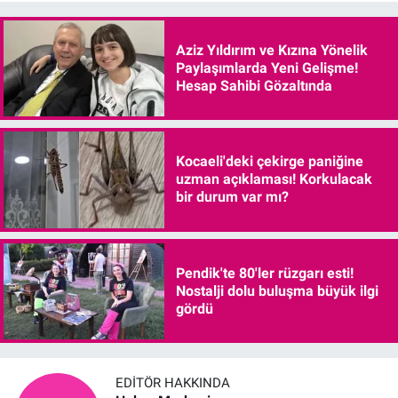
Aziz Yıldırım ve Kızına Yönelik
Paylaşımlarda Yeni Gelişme!
Hesap Sahibi Gözaltında
Kocaeli'deki çekirge paniğine
uzman açıklaması! Korkulacak
bir durum var mı?
Pendik'te 80'ler rüzgarı esti!
Nostalji dolu buluşma büyük ilgi
gördü
EDITÖR HAKKINDA