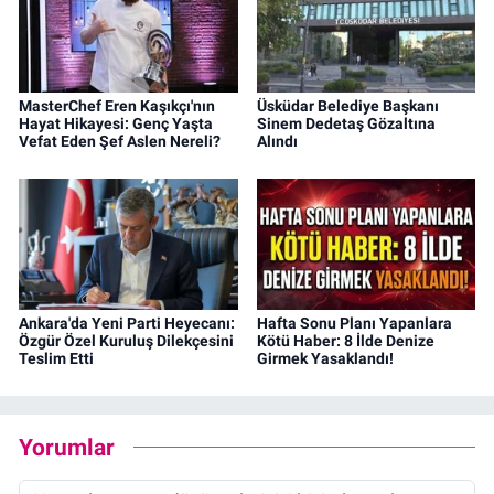
MasterChef Eren Kaşıkçı'nın
Üsküdar Belediye Başkanı
Hayat Hikayesi: Genç Yaşta
Sinem Dedetaş Gözaltına
Vefat Eden Şef Aslen Nereli?
Alındı
Ankara'da Yeni Parti Heyecanı:
Hafta Sonu Planı Yapanlara
Özgür Özel Kuruluş Dilekçesini
Kötü Haber: 8 İlde Denize
Teslim Etti
Girmek Yasaklandı!
Yorumlar