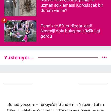
uzman açıklaması! Korkulacak bir
durum var mı?
4
Pendik'te 80'ler rüzgarı esti!
Nostalji dolu buluşma büyük ilgi
gördü
Yükleniyor...
Bunediyor.com - Türkiye'de Gündemin Nabzını Tutan
Güvenilir Haber Kaynağınız! Türkiye ve dünyadan son