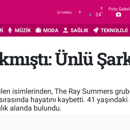
Foto Galeri
°
24
İ
MÜZİK
MODA
SAĞLIK
TEKNOLOJİ
kmıştı: Ünlü Şark
ilen isimlerinden, The Ray Summers grub
sırasında hayatını kaybetti. 41 yaşındaki
lık alanda bulundu.