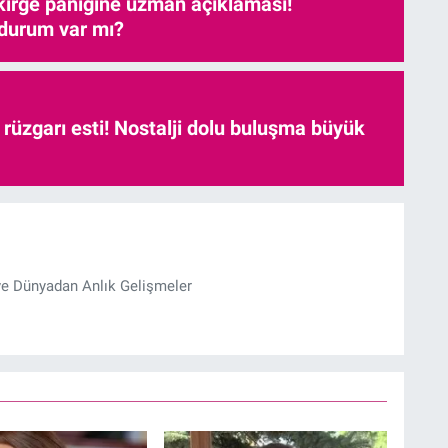
kirge paniğine uzman açıklaması!
 durum var mı?
r rüzgarı esti! Nostalji dolu buluşma büyük
ve Dünyadan Anlık Gelişmeler