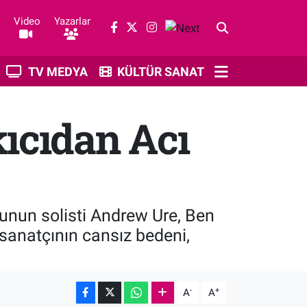
Video
Yazarlar
TV MEDYA
KÜLTÜR SANAT
ıcıdan Acı
unun solisti Andrew Ure, Ben
 sanatçının cansız bedeni,
-
+
A
A