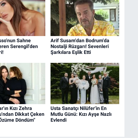
so'nun Sahne
Arif Susam'dan Bodrum'da
eren Serengil'den
Nostalji Rüzgarı! Sevenleri
i!
Şarkılara Eşlik Etti
r'ın Kızı Zehra
Usta Sanatçı Nilüfer'in En
lu'ndan Dikkat Çeken
Mutlu Günü: Kızı Ayşe Nazlı
"Özüme Döndüm"
Evlendi