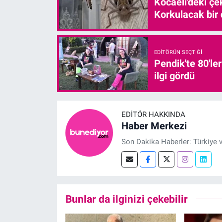
Kocaeli'deki çe
Korkulacak bir
EDITÖRÜN SEÇTIĞI
Pendik'te 80'le
ilgi gördü
EDITÖR HAKKINDA
Haber Merkezi
Son Dakika Haberler: Türkiye 
Bunlar da ilginizi çekebilir