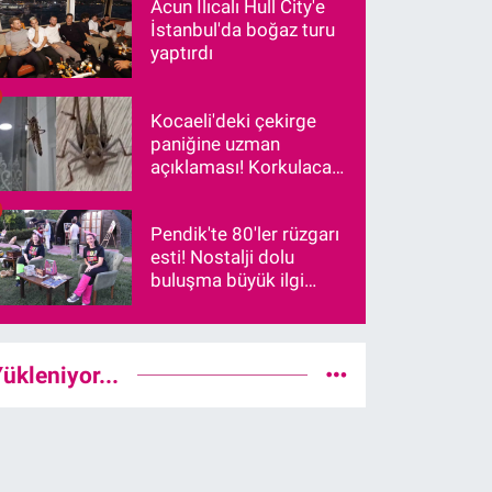
Acun Ilıcalı Hull City'e
İstanbul'da boğaz turu
yaptırdı
Kocaeli'deki çekirge
paniğine uzman
açıklaması! Korkulacak
bir durum var mı?
Pendik'te 80'ler rüzgarı
esti! Nostalji dolu
buluşma büyük ilgi
gördü
ükleniyor...