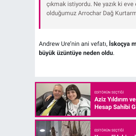
çıkmak istiyordu. Ne yazık ki eve
olduğumuz Arrochar Dağ Kurtarma 
Andrew Ure’nin ani vefatı,
İskoçya m
büyük üzüntüye neden oldu
.
EDITÖRÜN SEÇTIĞI
Aziz Yıldırım v
Hesap Sahibi G
EDITÖRÜN SEÇTIĞI