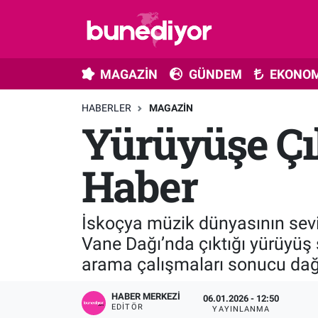
Astroloji
MAGAZİN
Hava Durumu
MAGAZİN
GÜNDEM
EKONOM
Diziler
GÜNDEM
Trafik Durumu
HABERLER
MAGAZIN
Yürüyüşe Çı
Dünya
EKONOMİ
Süper Lig Puan Durumu ve Fikstür
Gündem
MÜZİK
Tüm Manşetler
Haber
Moda
MODA
Son Dakika Haberleri
İskoçya müzik dünyasının sev
Kültür Sanat
SAĞLIK
Haber Arşivi
Vane Dağı’nda çıktığı yürüyüş 
arama çalışmaları sonucu dağ
Magazin
TEKNOLOJİ
HABER MERKEZI
06.01.2026 - 12:50
Müzik
TV MEDYA
EDITÖR
YAYINLANMA