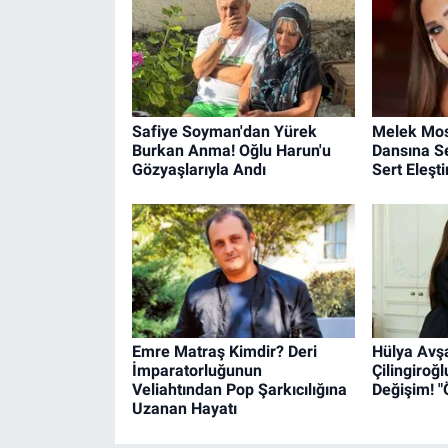
Safiye Soyman'dan Yürek
Melek Mos
Burkan Anma! Oğlu Harun'u
Dansına S
Gözyaşlarıyla Andı
Sert Eleştir
Emre Matraş Kimdir? Deri
Hülya Avşa
İmparatorluğunun
Çilingiroğ
Veliahtından Pop Şarkıcılığına
Değişim! 
Uzanan Hayatı