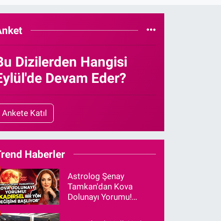
Anket
Bu Dizilerden Hangisi
Eylül'de Devam Eder?
Ankete Katıl
Trend Haberler
Astrolog Şenay
Tamkan'dan Kova
Dolunayı Yorumu!
"Kadersel Bir Yön
Değişimi Başlıyor"