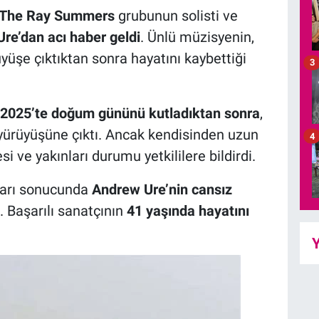
The Ray Summers
grubunun solisti ve
re’dan acı haber geldi
. Ünlü müzisyenin,
yüşe çıktıktan sonra hayatını kaybettiği
3
 2025’te doğum gününü kutladıktan sonra
,
yürüyüşüne çıktı. Ancak kendisinden uzun
4
 ve yakınları durumu yetkililere bildirdi.
ları sonucunda
Andrew Ure’nin cansız
. Başarılı sanatçının
41 yaşında hayatını
Y