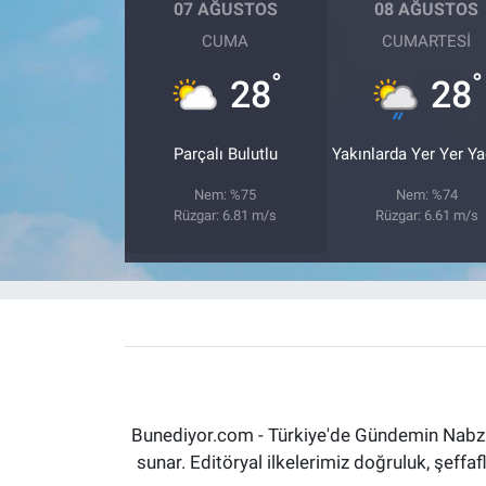
07 AĞUSTOS
08 AĞUSTOS
CUMA
CUMARTESI
°
°
28
28
Parçalı Bulutlu
Yakınlarda Yer Yer Y
Nem: %75
Nem: %74
Rüzgar: 6.81 m/s
Rüzgar: 6.61 m/s
Bunediyor.com - Türkiye'de Gündemin Nabzın
sunar. Editöryal ilkelerimiz doğruluk, şeff