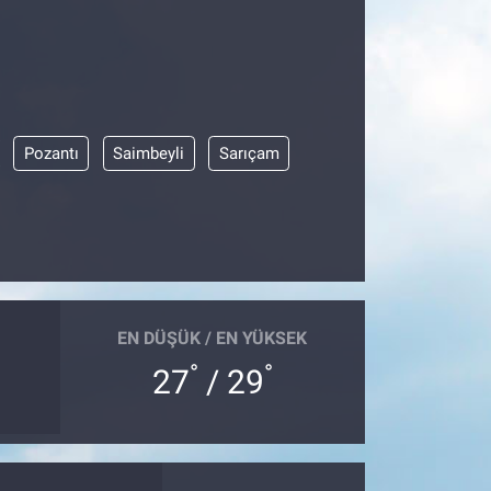
Pozantı
Saimbeyli
Sarıçam
EN DÜŞÜK / EN YÜKSEK
°
°
27
/ 29