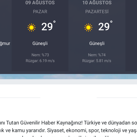
09 AĞUSTOS
10 AĞUSTOS
PAZAR
PAZARTESI
°
°
29
29
ağmur
Güneşli
Güneşli
Nem: %73
Nem: %74
Rüzgar: 6.19 m/s
Rüzgar: 5.81 m/s
ı Tutan Güvenilir Haber Kaynağınız! Türkiye ve dünyadan son
aflık ve kamu yararıdır. Siyaset, ekonomi, spor, teknoloji ve 