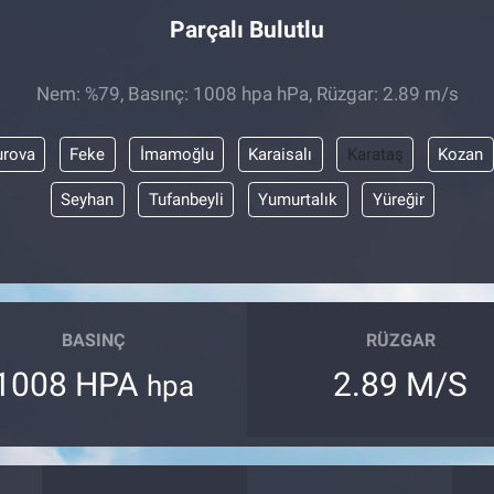
Parçalı Bulutlu
Nem: %79, Basınç: 1008 hpa hPa, Rüzgar: 2.89 m/s
rova
Feke
İmamoğlu
Karaisalı
Karataş
Kozan
Seyhan
Tufanbeyli
Yumurtalık
Yüreğir
BASINÇ
RÜZGAR
1008 HPA
2.89 M/S
hpa