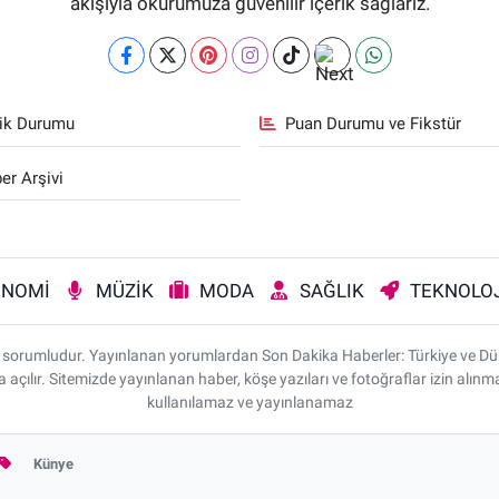
akışıyla okurumuza güvenilir içerik sağlarız.
fik Durumu
Puan Durumu ve Fikstür
er Arşivi
ONOMİ
MÜZİK
MODA
SAĞLIK
TEKNOLOJ
rı sorumludur. Yayınlanan yorumlardan Son Dakika Haberler: Türkiye ve D
da açılır. Sitemizde yayınlanan haber, köşe yazıları ve fotoğraflar izin alı
kullanılamaz ve yayınlanamaz
Künye