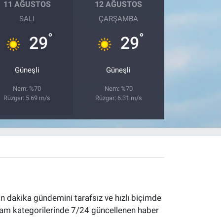
11 AĞUSTOS
12 AĞUSTOS
SALI
ÇARŞAMBA
°
°
29
29
Güneşli
Güneşli
Nem: %70
Nem: %70
Rüzgar: 5.69 m/s
Rüzgar: 6.31 m/s
 dakika gündemini tarafsız ve hızlı biçimde
yaşam kategorilerinde 7/24 güncellenen haber