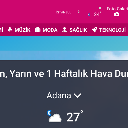
Foto Galeri
°
24
İ
MÜZİK
MODA
SAĞLIK
TEKNOLOJİ
n, Yarın ve 1 Haftalık Hava D
Adana
°
27