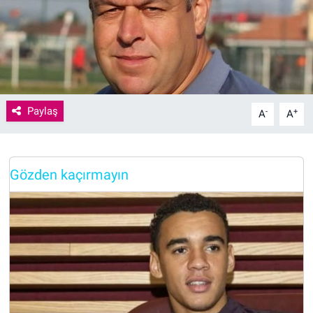
Paylaş
-
+
A
A
Gözden kaçırmayın