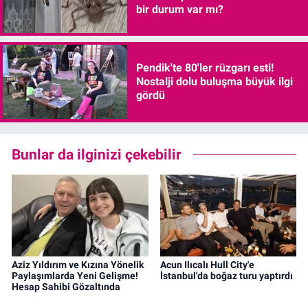
bir durum var mı?
Pendik'te 80'ler rüzgarı esti!
Nostalji dolu buluşma büyük ilgi
gördü
Bunlar da ilginizi çekebilir
Aziz Yıldırım ve Kızına Yönelik
Acun Ilıcalı Hull City'e
Paylaşımlarda Yeni Gelişme!
İstanbul'da boğaz turu yaptırdı
Hesap Sahibi Gözaltında