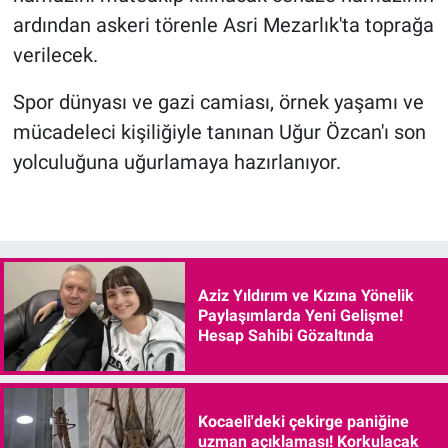
ardından askeri törenle Asri Mezarlık'ta toprağa
verilecek.
Spor dünyası ve gazi camiası, örnek yaşamı ve
mücadeleci kişiliğiyle tanınan Uğur Özcan'ı son
yolculuğuna uğurlamaya hazırlanıyor.
Aziz Yıldırım ve Kızına Yönelik
Paylaşımlarda Yeni Gelişme!
Hesap Sahibi Gözaltında
Kocaeli'deki çekirge paniğine
uzman açıklaması! Korkulacak