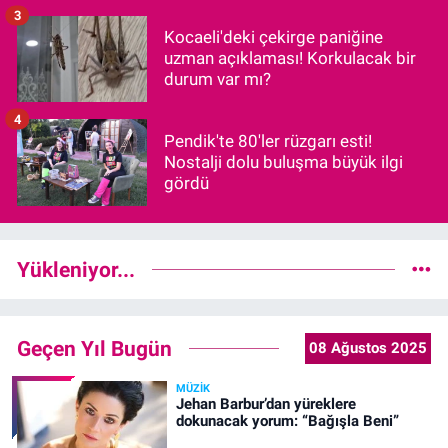
3
Kocaeli'deki çekirge paniğine
uzman açıklaması! Korkulacak bir
durum var mı?
4
Pendik'te 80'ler rüzgarı esti!
Nostalji dolu buluşma büyük ilgi
gördü
Yükleniyor...
Geçen Yıl Bugün
08 Ağustos 2025
MÜZIK
Jehan Barbur’dan yüreklere
dokunacak yorum: “Bağışla Beni”