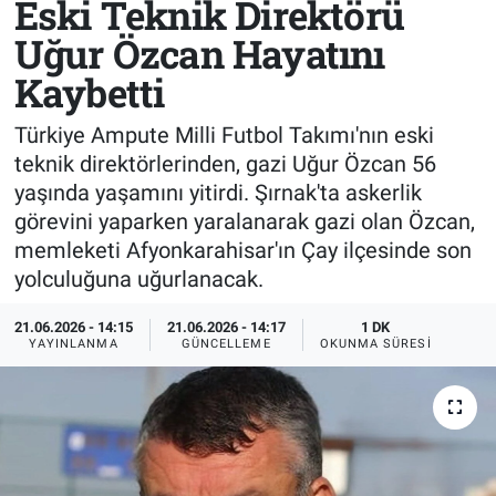
Eski Teknik Direktörü
Uğur Özcan Hayatını
Sağlık
KÜLTÜR SANAT
Kaybetti
Spor
Türkiye Ampute Milli Futbol Takımı'nın eski
Teknoloji
teknik direktörlerinden, gazi Uğur Özcan 56
yaşında yaşamını yitirdi. Şırnak'ta askerlik
Tv Medya
görevini yaparken yaralanarak gazi olan Özcan,
memleketi Afyonkarahisar'ın Çay ilçesinde son
yolculuğuna uğurlanacak.
21.06.2026 - 14:15
21.06.2026 - 14:17
1 DK
YAYINLANMA
GÜNCELLEME
OKUNMA SÜRESI