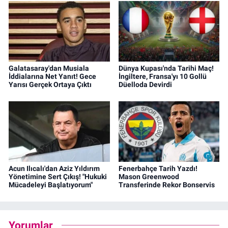
Galatasaray'dan Musiala
Dünya Kupası'nda Tarihi Maç!
İddialarına Net Yanıt! Gece
İngiltere, Fransa'yı 10 Gollü
Yarısı Gerçek Ortaya Çıktı
Düelloda Devirdi
Acun Ilıcalı'dan Aziz Yıldırım
Fenerbahçe Tarih Yazdı!
Yönetimine Sert Çıkış! "Hukuki
Mason Greenwood
Mücadeleyi Başlatıyorum"
Transferinde Rekor Bonservis
Yorumlar