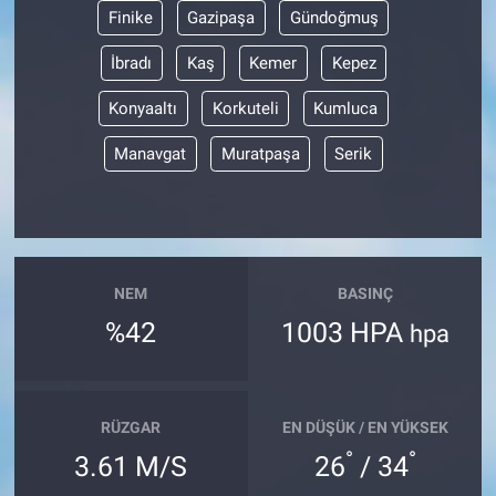
Finike
Gazipaşa
Gündoğmuş
İbradı
Kaş
Kemer
Kepez
Konyaaltı
Korkuteli
Kumluca
Manavgat
Muratpaşa
Serik
NEM
BASINÇ
%42
1003 HPA
hpa
RÜZGAR
EN DÜŞÜK / EN YÜKSEK
°
°
3.61 M/S
26
/ 34