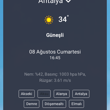
Antalya
Sağlık
KÜLTÜR SANAT
°
34
Spor
Teknoloji
Güneşli
Tv Medya
08 Ağustos Cumartesi
16:45
Nem: %42, Basınç: 1003 hpa hPa,
Rüzgar: 3.61 m/s
Akseki
Aksu
Alanya
Antalya
Demre
Döşemealtı
Elmalı