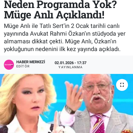
Neden Programda Yok?
Müge Anlı Açıklandı!
Sağlık
KÜLTÜR SANAT
Müge Anlı ile Tatlı Sert’in 2 Ocak tarihli canlı
Spor
yayınında Avukat Rahmi Özkan’ın stüdyoda yer
almaması dikkat çekti. Müge Anlı, Özkan’ın
Teknoloji
yokluğunun nedenini ilk kez yayında açıkladı.
Tv Medya
HABER MERKEZI
02.01.2026 - 17:37
EDITÖR
YAYINLANMA