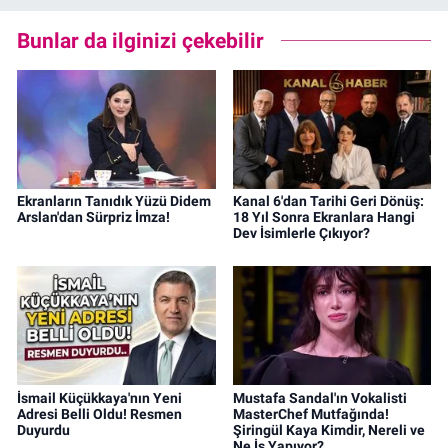
Bunlar da ilginizi çekebilir
Ekranların Tanıdık Yüzü Didem
Kanal 6'dan Tarihi Geri Dönüş:
Arslan'dan Sürpriz İmza!
18 Yıl Sonra Ekranlara Hangi
Dev İsimlerle Çıkıyor?
İsmail Küçükkaya'nın Yeni
Mustafa Sandal'ın Vokalisti
Adresi Belli Oldu! Resmen
MasterChef Mutfağında!
Duyurdu
Şiringül Kaya Kimdir, Nereli ve
Ne İş Yapıyor?