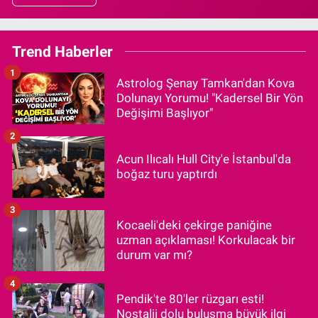
Trend Haberler
1
Astrolog Şenay Tamkan'dan Kova
Dolunayı Yorumu! "Kadersel Bir Yön
Değişimi Başlıyor"
2
Acun Ilıcalı Hull City'e İstanbul'da
boğaz turu yaptırdı
3
Kocaeli'deki çekirge paniğine
uzman açıklaması! Korkulacak bir
durum var mı?
4
Pendik'te 80'ler rüzgarı esti!
Nostalji dolu buluşma büyük ilgi