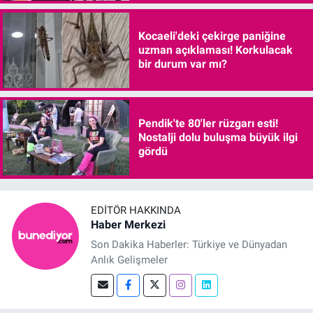
Kocaeli'deki çekirge paniğine
uzman açıklaması! Korkulacak
bir durum var mı?
Pendik'te 80'ler rüzgarı esti!
Nostalji dolu buluşma büyük ilgi
gördü
EDITÖR HAKKINDA
Haber Merkezi
Son Dakika Haberler: Türkiye ve Dünyadan
Anlık Gelişmeler