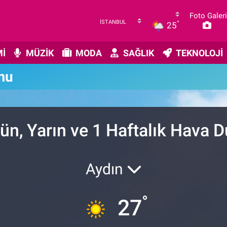
Foto Galeri
°
25
İ
MÜZİK
MODA
SAĞLIK
TEKNOLOJİ
mu
ün, Yarın ve 1 Haftalık Hava 
Aydın
°
27