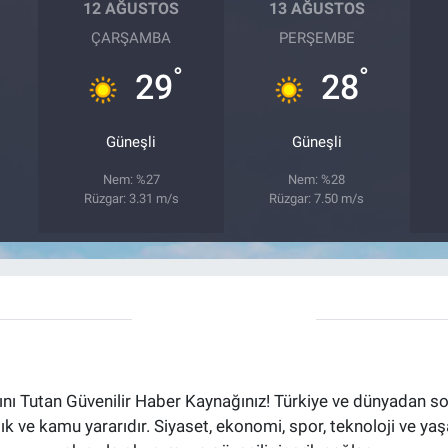
12 AĞUSTOS
13 AĞUSTOS
ÇARŞAMBA
PERŞEMBE
°
°
29
28
Güneşli
Güneşli
Nem: %27
Nem: %28
Rüzgar: 3.31 m/s
Rüzgar: 7.50 m/s
ı Tutan Güvenilir Haber Kaynağınız! Türkiye ve dünyadan son
aflık ve kamu yararıdır. Siyaset, ekonomi, spor, teknoloji ve 