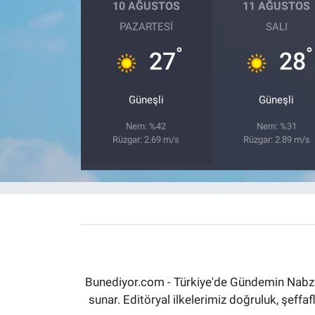
10 AĞUSTOS
11 AĞUSTOS
PAZARTESI
SALI
°
°
27
28
Güneşli
Güneşli
Nem: %42
Nem: %31
Rüzgar: 2.69 m/s
Rüzgar: 2.89 m/s
Bunediyor.com - Türkiye'de Gündemin Nabzın
sunar. Editöryal ilkelerimiz doğruluk, şeff