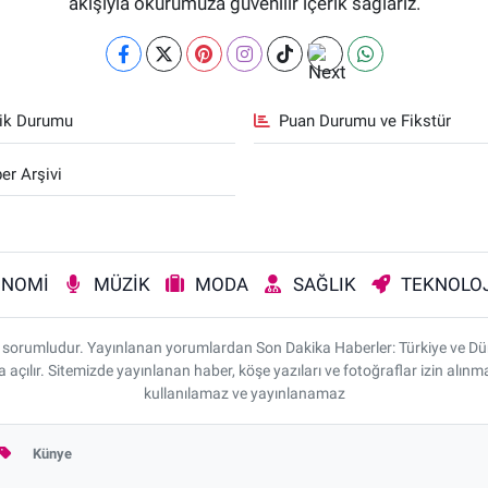
akışıyla okurumuza güvenilir içerik sağlarız.
fik Durumu
Puan Durumu ve Fikstür
er Arşivi
ONOMİ
MÜZİK
MODA
SAĞLIK
TEKNOLOJ
rı sorumludur. Yayınlanan yorumlardan Son Dakika Haberler: Türkiye ve D
da açılır. Sitemizde yayınlanan haber, köşe yazıları ve fotoğraflar izin alı
kullanılamaz ve yayınlanamaz
Künye