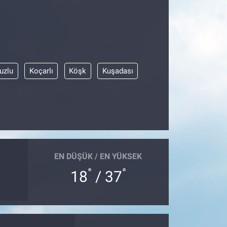
uzlu
Koçarlı
Köşk
Kuşadası
EN DÜŞÜK / EN YÜKSEK
°
°
18
/ 37