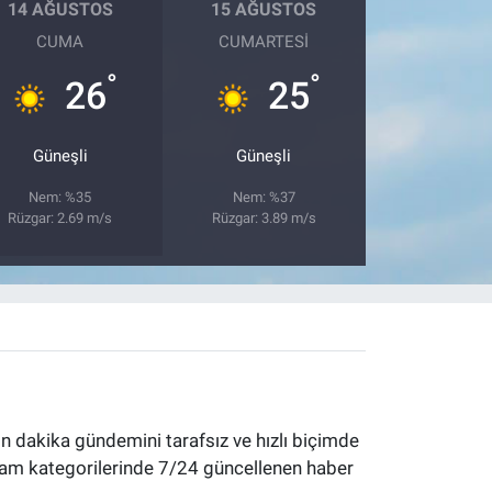
14 AĞUSTOS
15 AĞUSTOS
CUMA
CUMARTESI
°
°
26
25
Güneşli
Güneşli
Nem: %35
Nem: %37
Rüzgar: 2.69 m/s
Rüzgar: 3.89 m/s
 dakika gündemini tarafsız ve hızlı biçimde
yaşam kategorilerinde 7/24 güncellenen haber