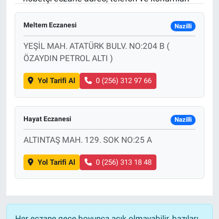
Sağlık
KÜLTÜR SANAT
Meltem Eczanesi
Nazilli
Spor
YEŞİL MAH. ATATÜRK BULV. NO:204 B (
ÖZAYDIN PETROL ALTI )
Teknoloji
Yol Tarifi Al
0 (256) 312 97 66
Tv Medya
Hayat Eczanesi
Nazilli
ALTINTAŞ MAH. 129. SOK NO:25 A
Yol Tarifi Al
0 (256) 313 18 48
Her eczane gece boyunca açık olmayabilir, bazıları