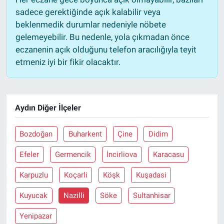
sadece gerektiğinde açık kalabilir veya
beklenmedik durumlar nedeniyle nöbete
gelemeyebilir. Bu nedenle, yola çıkmadan önce
eczanenin açık olduğunu telefon aracılığıyla teyit
etmeniz iyi bir fikir olacaktır.
Aydın Diğer İlçeler
Bozdoğan
Buharkent
Çine
Didim
Efeler
Germencik
İncirliova
Karacasu
Karpuzlu
Koçarli
Köşk
Kuşadasi
Kuyucak
Nazilli
Söke
Sultanhisar
Yenipazar