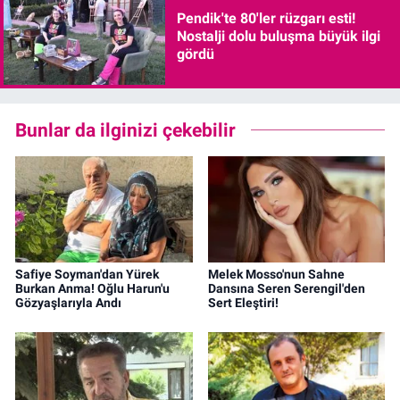
Pendik'te 80'ler rüzgarı esti!
Nostalji dolu buluşma büyük ilgi
gördü
Bunlar da ilginizi çekebilir
Safiye Soyman'dan Yürek
Melek Mosso'nun Sahne
Burkan Anma! Oğlu Harun'u
Dansına Seren Serengil'den
Gözyaşlarıyla Andı
Sert Eleştiri!