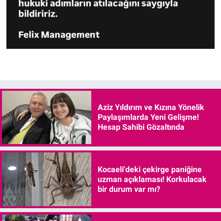
Aziz Yıldırım ve Kızına Yönelik
Paylaşımlarda Yeni Gelişme!
Hesap Sahibi Gözaltında
Kocaeli'deki çekirge paniğine
uzman açıklaması! Korkulacak
bir durum var mı?