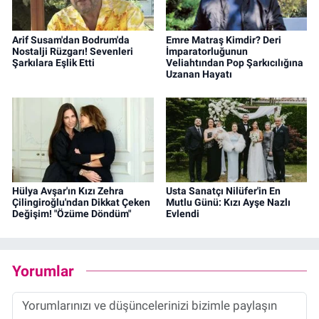
Arif Susam'dan Bodrum'da
Emre Matraş Kimdir? Deri
Nostalji Rüzgarı! Sevenleri
İmparatorluğunun
Şarkılara Eşlik Etti
Veliahtından Pop Şarkıcılığına
Uzanan Hayatı
Hülya Avşar'ın Kızı Zehra
Usta Sanatçı Nilüfer'in En
Çilingiroğlu'ndan Dikkat Çeken
Mutlu Günü: Kızı Ayşe Nazlı
Değişim! "Özüme Döndüm"
Evlendi
Yorumlar