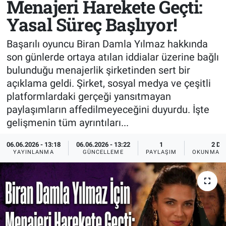
Menajeri Harekete Geçti:
Yasal Süreç Başlıyor!
Sağlık
KÜLTÜR SANAT
Başarılı oyuncu Biran Damla Yılmaz hakkında
Spor
son günlerde ortaya atılan iddialar üzerine bağlı
bulunduğu menajerlik şirketinden sert bir
Teknoloji
açıklama geldi. Şirket, sosyal medya ve çeşitli
Tv Medya
platformlardaki gerçeği yansıtmayan
paylaşımların affedilmeyeceğini duyurdu. İşte
gelişmenin tüm ayrıntıları...
06.06.2026 - 13:18
06.06.2026 - 13:22
1
2 DK
YAYINLANMA
GÜNCELLEME
PAYLAŞIM
OKUNMA S