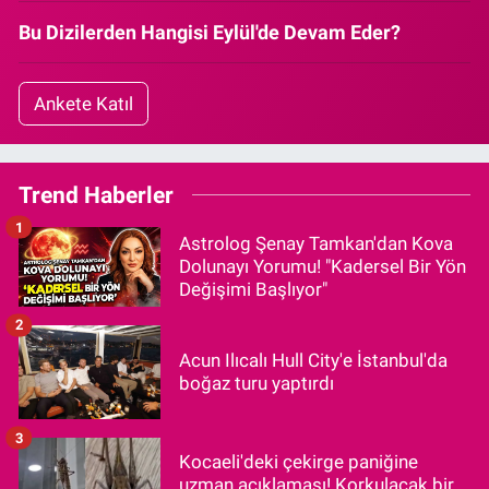
Bu Dizilerden Hangisi Eylül'de Devam Eder?
Ankete Katıl
Trend Haberler
1
Astrolog Şenay Tamkan'dan Kova
Dolunayı Yorumu! "Kadersel Bir Yön
Değişimi Başlıyor"
2
Acun Ilıcalı Hull City'e İstanbul'da
boğaz turu yaptırdı
3
Kocaeli'deki çekirge paniğine
uzman açıklaması! Korkulacak bir