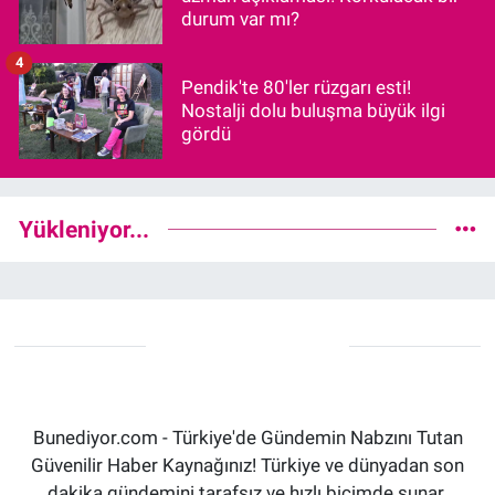
durum var mı?
4
Pendik'te 80'ler rüzgarı esti!
Nostalji dolu buluşma büyük ilgi
gördü
Yükleniyor...
Bunediyor.com - Türkiye'de Gündemin Nabzını Tutan
Güvenilir Haber Kaynağınız! Türkiye ve dünyadan son
dakika gündemini tarafsız ve hızlı biçimde sunar.