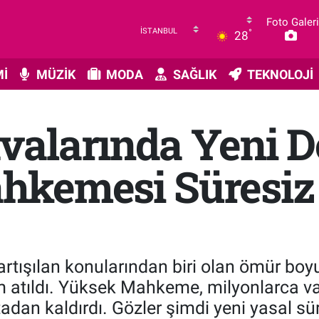
Foto Galeri
°
28
İ
MÜZİK
MODA
SAĞLIK
TEKNOLOJİ
alarında Yeni 
hkemesi Süresiz
rtışılan konularından biri olan ömür boy
 atıldı. Yüksek Mahkeme, milyonlarca va
dan kaldırdı. Gözler şimdi yeni yasal sür