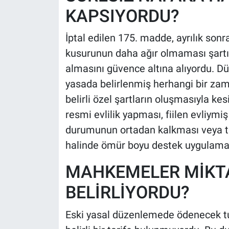
KAPSIYORDU?
İptal edilen 175. madde, ayrılık son
kusurunun daha ağır olmaması şartıy
almasını güvence altına alıyordu. 
yasada belirlenmiş herhangi bir za
belirli özel şartların oluşmasıyla kes
resmi evlilik yapması, fiilen evliymi
durumunun ortadan kalkması veya ta
halinde ömür boyu destek uygulamas
MAHKEMELER MİKTA
BELİRLİYORDU?
Eski yasal düzenlemede ödenecek tut