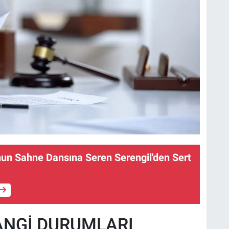
un Sahne Dansına Seren Serengil'den Sert
ANGİ DURUMLARI