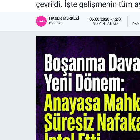
çevrildi. İşte gelişmenin tüm ayr
Sağlık
KÜLTÜR SANAT
HABER MERKEZI
06.06.2026 - 12:01
EDITÖR
YAYINLANMA
PAY
Spor
Teknoloji
Tv Medya