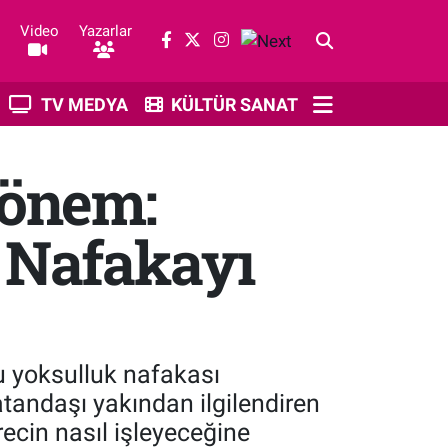
Video
Yazarlar
TV MEDYA
KÜLTÜR SANAT
Dönem:
 Nafakayı
u yoksulluk nafakası
tandaşı yakından ilgilendiren
ecin nasıl işleyeceğine