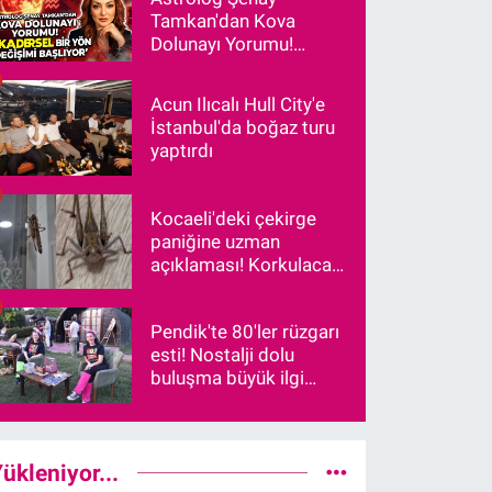
Tamkan'dan Kova
Dolunayı Yorumu!
"Kadersel Bir Yön
Değişimi Başlıyor"
Acun Ilıcalı Hull City'e
İstanbul'da boğaz turu
yaptırdı
Kocaeli'deki çekirge
paniğine uzman
açıklaması! Korkulacak
bir durum var mı?
Pendik'te 80'ler rüzgarı
esti! Nostalji dolu
buluşma büyük ilgi
gördü
ükleniyor...