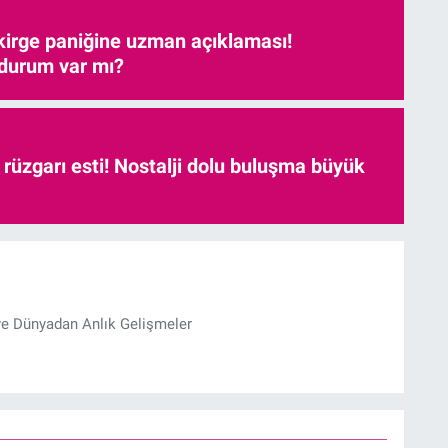
kirge paniğine uzman açıklaması!
 durum var mı?
r rüzgarı esti! Nostalji dolu buluşma büyük
ve Dünyadan Anlık Gelişmeler