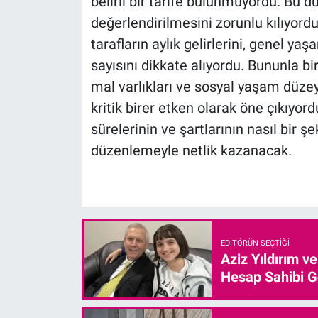
belirli bir tarife bulunmuyordu. Bu 
değerlendirilmesini zorunlu kılıyordu
tarafların aylık gelirlerini, genel ya
sayısını dikkate alıyordu. Bununla bi
mal varlıkları ve sosyal yaşam düze
kritik birer etken olarak öne çıkıyordu
sürelerinin ve şartlarının nasıl bir ş
düzenlemeyle netlik kazanacak.
EDITÖRÜN SEÇTIĞI
Aziz Yıldırım v
Hesap Sahibi G