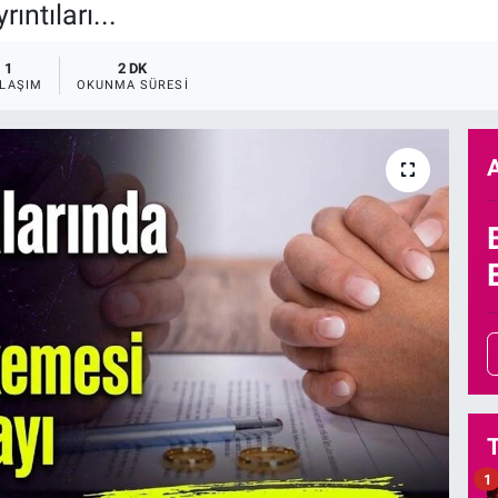
ıntıları...
1
2 DK
LAŞIM
OKUNMA SÜRESI
1