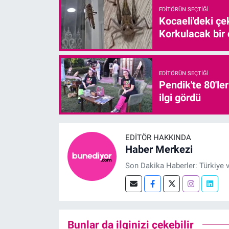
EDITÖRÜN SEÇTIĞI
Kocaeli'deki çe
Korkulacak bir
EDITÖRÜN SEÇTIĞI
Pendik'te 80'le
ilgi gördü
EDITÖR HAKKINDA
Haber Merkezi
Son Dakika Haberler: Türkiye 
Bunlar da ilginizi çekebilir