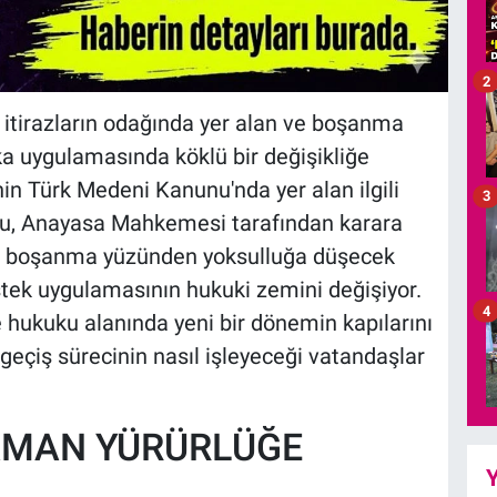
2
 itirazların odağında yer alan ve boşanma
ka uygulamasında köklü bir değişikliğe
nin Türk Medeni Kanunu'nda yer alan ilgili
3
su, Anayasa Mahkemesi tarafından karara
kte, boşanma yüzünden yoksulluğa düşecek
tek uygulamasının hukuki zemini değişiyor.
4
le hukuku alanında yeni bir dönemin kapılarını
geçiş sürecinin nasıl işleyeceği vatandaşlar
ZAMAN YÜRÜRLÜĞE
Y