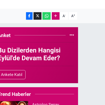
-
+
A
A
Anket
Bu Dizilerden Hangisi
Eylül'de Devam Eder?
Ankete Katıl
Trend Haberler
Astrolog Şenay