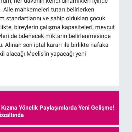
durum, her davanın kendi dinamikleri içinde
. Aile mahkemeleri tutarı belirlerken
şam standartlarını ve sahip oldukları çocuk
rlikte, bireylerin çalışma kapasiteleri, mevcut
yleri de ödenecek miktarın belirlenmesinde
. Alınan son iptal kararı ile birlikte nafaka
ekil alacağı Meclis'in yapacağı yeni
e Kızına Yönelik Paylaşımlarda Yeni Gelişme!
özaltında