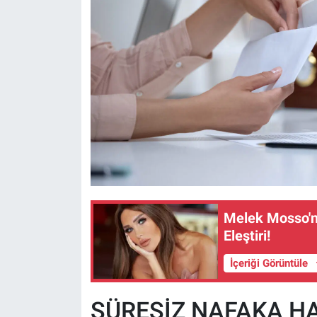
Melek Mosso'n
Eleştiri!
İçeriği Görüntüle
SÜRESİZ NAFAKA H