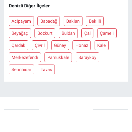
Denizli Diğer İlçeler
Acipayam
Babadağ
Baklan
Bekilli
Beyağaç
Bozkurt
Buldan
Çal
Çameli
Çardak
Çivril
Güney
Honaz
Kale
Merkezefendi
Pamukkale
Sarayköy
Serinhisar
Tavas