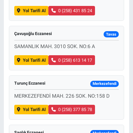
Yol Tarifi Al
0 (258) 431 85 24
Çavuşoğlu Eczanesi
Tavas
SAMANLIK MAH. 3010 SOK. NO:6 A
Yol Tarifi Al
0 (258) 613 14 17
Turunç Eczanesi
Merkezefendi
MERKEZEFENDİ MAH. 226 SOK. NO:158 D
Yol Tarifi Al
0 (258) 377 85 78
Saglık Eczanesi