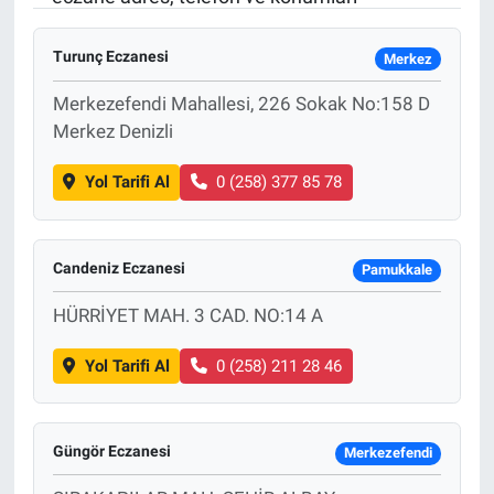
Sağlık
KÜLTÜR SANAT
Turunç Eczanesi
Merkez
Spor
Merkezefendi Mahallesi, 226 Sokak No:158 D
Merkez Denizli
Teknoloji
Yol Tarifi Al
0 (258) 377 85 78
Tv Medya
Candeniz Eczanesi
Pamukkale
HÜRRİYET MAH. 3 CAD. NO:14 A
Yol Tarifi Al
0 (258) 211 28 46
Güngör Eczanesi
Merkezefendi