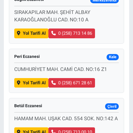
Merkezefendi
SIRAKAPILAR MAH. ŞEHİT ALBAY
KARAOĞLANOĞLU CAD. NO:10 A
Yol Tarifi Al
0 (258) 713 14 86
Peri Eczanesi
Kale
CUMHURİYET MAH. CAMİ CAD. NO:16 Z1
Yol Tarifi Al
0 (258) 671 28 61
Betül Eczanesi
Çivril
HAMAM MAH. UŞAK CAD. 554 SOK. NO:142 A
Yol Tarifi Al
0 (258) 713 00 10