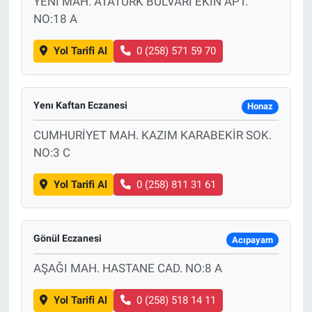
YENİ MAH. ATATÜRK BULVARI EKİN APT.
NO:18 A
Yol Tarifi Al
0 (258) 571 59 70
Yenı Kaftan Eczanesi
Honaz
CUMHURİYET MAH. KAZIM KARABEKİR SOK.
NO:3 C
Yol Tarifi Al
0 (258) 811 31 61
Gönül Eczanesi
Acıpayam
AŞAĞI MAH. HASTANE CAD. NO:8 A
Yol Tarifi Al
0 (258) 518 14 11