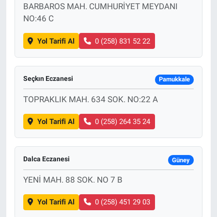
BARBAROS MAH. CUMHURİYET MEYDANI
NO:46 C
Yol Tarifi Al
0 (258) 831 52 22
Seçkın Eczanesi
Pamukkale
TOPRAKLIK MAH. 634 SOK. NO:22 A
Yol Tarifi Al
0 (258) 264 35 24
Dalca Eczanesi
Güney
YENİ MAH. 88 SOK. NO 7 B
Yol Tarifi Al
0 (258) 451 29 03