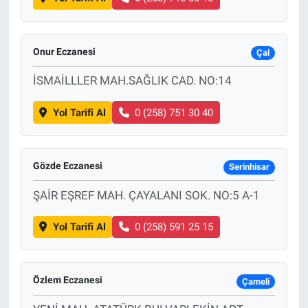
Onur Eczanesi
Çal
İSMAİLLLER MAH.SAĞLIK CAD. NO:14
Yol Tarifi Al
0 (258) 751 30 40
Gözde Eczanesi
Serinhisar
ŞAİR EŞREF MAH. ÇAYALANI SOK. NO:5 A-1
Yol Tarifi Al
0 (258) 591 25 15
Özlem Eczanesi
Çameli