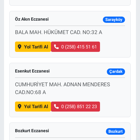
Öz Akın Eczanesi
Sarayköy
BALA MAH. HÜKÜMET CAD. NO:32 A
Yol Tarifi Al
0 (258) 415 51 61
Esenkut Eczanesi
Çardak
CUMHURİYET MAH. ADNAN MENDERES
CAD.NO:68 A
Yol Tarifi Al
0 (258) 851 22 23
Bozkurt Eczanesi
Bozkurt