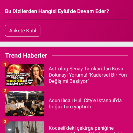
Bu Dizilerden Hangisi Eylül'de Devam Eder?
Ankete Katıl
Trend Haberler
1
Astrolog Şenay Tamkan'dan Kova
Dolunayı Yorumu! "Kadersel Bir Yön
Değişimi Başlıyor"
2
Acun Ilıcalı Hull City'e İstanbul'da
boğaz turu yaptırdı
3
Kocaeli'deki çekirge paniğine