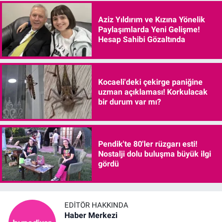
Aziz Yıldırım ve Kızına Yönelik
Paylaşımlarda Yeni Gelişme!
Hesap Sahibi Gözaltında
Kocaeli'deki çekirge paniğine
uzman açıklaması! Korkulacak
bir durum var mı?
Pendik'te 80'ler rüzgarı esti!
Nostalji dolu buluşma büyük ilgi
gördü
EDITÖR HAKKINDA
Haber Merkezi