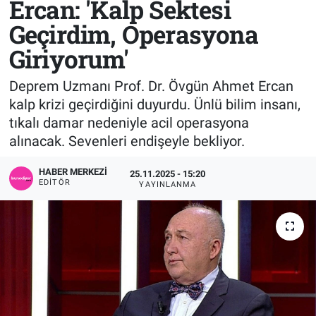
Ercan: 'Kalp Sektesi
Geçirdim, Operasyona
Sağlık
KÜLTÜR SANAT
Giriyorum'
Spor
Deprem Uzmanı Prof. Dr. Övgün Ahmet Ercan
Teknoloji
kalp krizi geçirdiğini duyurdu. Ünlü bilim insanı,
tıkalı damar nedeniyle acil operasyona
Tv Medya
alınacak. Sevenleri endişeyle bekliyor.
HABER MERKEZI
25.11.2025 - 15:20
EDITÖR
YAYINLANMA