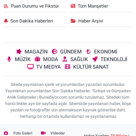
Puan Durumu ve Fikstür
Tüm Manşetler
Son Dakika Haberleri
Haber Arşivi
MAGAZİN
GÜNDEM
EKONOMİ
MÜZİK
MODA
SAĞLIK
TEKNOLOJİ
TV MEDYA
KÜLTÜR SANAT
Sitede yayınlanan içerik ve yorumlardan yazarları sorumludur.
Yayınlanan yorumlardan Son Dakika Haberler: Türkiye ve Dünyadan
Anlık Gelişmeler | Bunediyor.com sorumlu tutulamaz. Sitedeki tüm
harici linkler ayrı bir sayfada açılır. Sitemizde yayınlanan haber, köşe
yazıları ve fotoğraflar izin alınmaksızın kaynak gösterilse dahi,
herhangi bir ortamda kullanılamaz ve yayınlanamaz
Foto Galeri
Videolar
Haber Yazılımı:
TE Bilişim
|