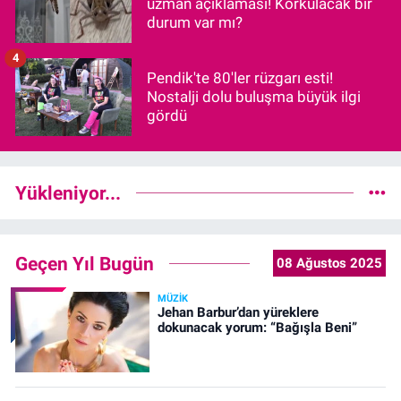
uzman açıklaması! Korkulacak bir
durum var mı?
4
Pendik'te 80'ler rüzgarı esti!
Nostalji dolu buluşma büyük ilgi
gördü
Yükleniyor...
Geçen Yıl Bugün
08 Ağustos 2025
MÜZIK
Jehan Barbur’dan yüreklere
dokunacak yorum: “Bağışla Beni”