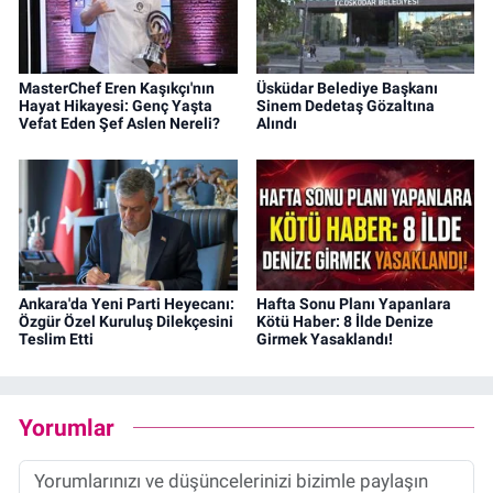
MasterChef Eren Kaşıkçı'nın
Üsküdar Belediye Başkanı
Hayat Hikayesi: Genç Yaşta
Sinem Dedetaş Gözaltına
Vefat Eden Şef Aslen Nereli?
Alındı
Ankara'da Yeni Parti Heyecanı:
Hafta Sonu Planı Yapanlara
Özgür Özel Kuruluş Dilekçesini
Kötü Haber: 8 İlde Denize
Teslim Etti
Girmek Yasaklandı!
Yorumlar