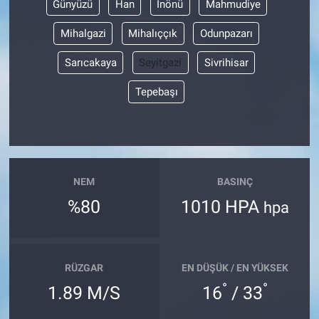
Günyüzü
Han
İnönü
Mahmudiye
Mihalgazi
Mihalıççık
Odunpazarı
Sarıcakaya
Seyitgazi
Sivrihisar
Tepebaşı
NEM
BASINÇ
%80
1010 HPA
hpa
RÜZGAR
EN DÜŞÜK / EN YÜKSEK
°
°
1.89 M/S
16
/ 33