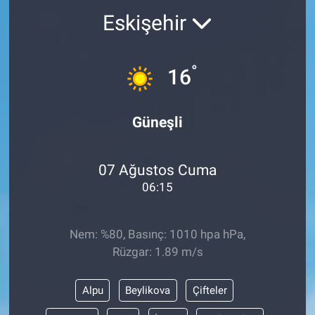
Eskişehir
Sağlık
KÜLTÜR SANAT
Spor
°
16
Teknoloji
Güneşli
Tv Medya
07 Ağustos Cuma
06:15
Nem: %80, Basınç: 1010 hpa hPa,
Rüzgar: 1.89 m/s
Alpu
Beylikova
Çifteler