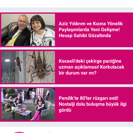
Aziz Yıldırım ve Kızına Yönelik
Paylaşımlarda Yeni Gelişme!
Hesap Sahibi Gözaltında
Kocaeli'deki çekirge paniğine
uzman açıklaması! Korkulacak
bir durum var mı?
Pendik'te 80'ler rüzgarı esti!
Nostalji dolu buluşma büyük ilgi
gördü