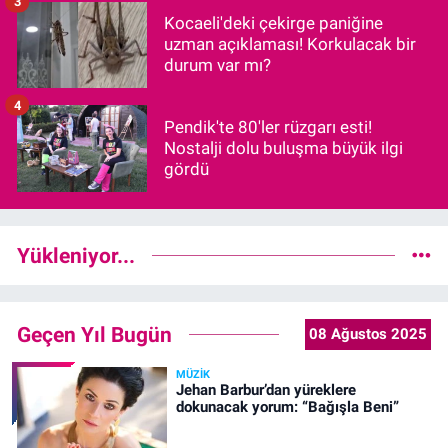
3
Kocaeli'deki çekirge paniğine
uzman açıklaması! Korkulacak bir
durum var mı?
4
Pendik'te 80'ler rüzgarı esti!
Nostalji dolu buluşma büyük ilgi
gördü
Yükleniyor...
Geçen Yıl Bugün
08 Ağustos 2025
MÜZIK
Jehan Barbur’dan yüreklere
dokunacak yorum: “Bağışla Beni”