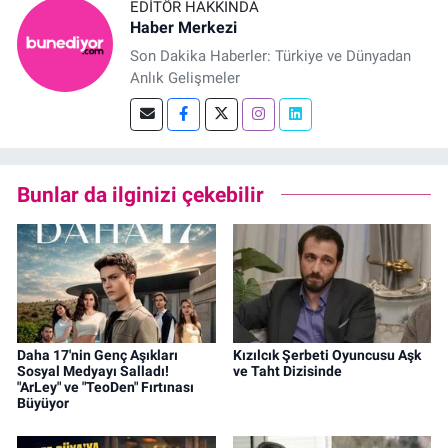
EDITÖR HAKKINDA
Haber Merkezi
Son Dakika Haberler: Türkiye ve Dünyadan
Anlık Gelişmeler
Bunlar da ilginizi çekebilir
Daha 17'nin Genç Aşıkları
Kızılcık Şerbeti Oyuncusu Aşk
Sosyal Medyayı Salladı!
ve Taht Dizisinde
"ArLey" ve "TeoDen" Fırtınası
Büyüyor