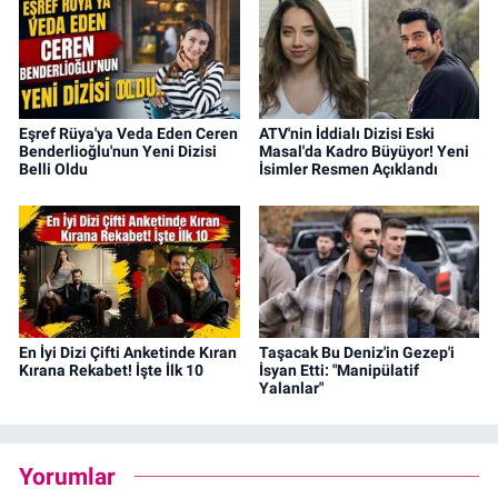
Eşref Rüya'ya Veda Eden Ceren
ATV'nin İddialı Dizisi Eski
Benderlioğlu'nun Yeni Dizisi
Masal'da Kadro Büyüyor! Yeni
Belli Oldu
İsimler Resmen Açıklandı
En İyi Dizi Çifti Anketinde Kıran
Taşacak Bu Deniz'in Gezep'i
Kırana Rekabet! İşte İlk 10
İsyan Etti: "Manipülatif
Yalanlar"
Yorumlar