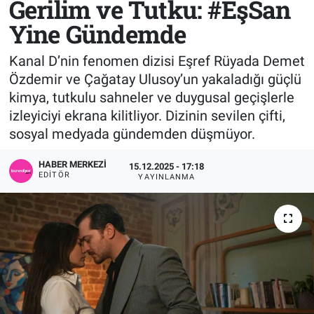
Gerilim ve Tutku: #EşSan
Yine Gündemde
Sağlık
KÜLTÜR SANAT
Kanal D’nin fenomen dizisi Eşref Rüyada Demet
Spor
Özdemir ve Çağatay Ulusoy’un yakaladığı güçlü
kimya, tutkulu sahneler ve duygusal geçişlerle
Teknoloji
izleyiciyi ekrana kilitliyor. Dizinin sevilen çifti,
Tv Medya
sosyal medyada gündemden düşmüyor.
HABER MERKEZI
15.12.2025 - 17:18
EDITÖR
YAYINLANMA