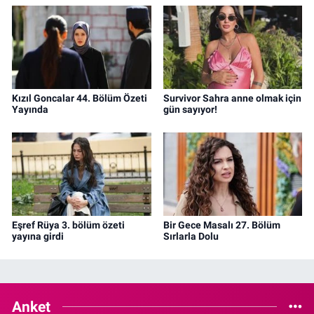
Kızıl Goncalar 44. Bölüm Özeti
Survivor Sahra anne olmak için
Yayında
gün sayıyor!
Eşref Rüya 3. bölüm özeti
Bir Gece Masalı 27. Bölüm
yayına girdi
Sırlarla Dolu
Anket