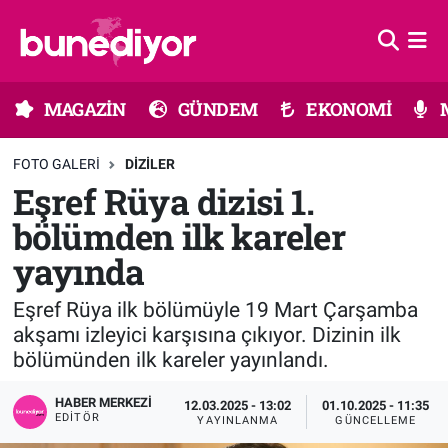
Astroloji
MAGAZİN
Hava Durumu
MAGAZİN
GÜNDEM
EKONOMİ
Diziler
GÜNDEM
Trafik Durumu
FOTO GALERI
DIZILER
Dünya
EKONOMİ
Süper Lig Puan Durumu ve Fikstür
Eşref Rüya dizisi 1.
bölümden ilk kareler
Gündem
MÜZİK
Tüm Manşetler
yayında
Moda
MODA
Son Dakika Haberleri
Eşref Rüya ilk bölümüyle 19 Mart Çarşamba
Kültür Sanat
SAĞLIK
Haber Arşivi
akşamı izleyici karşısına çıkıyor. Dizinin ilk
bölümünden ilk kareler yayınlandı.
Magazin
TEKNOLOJİ
HABER MERKEZI
12.03.2025 - 13:02
01.10.2025 - 11:35
EDITÖR
YAYINLANMA
GÜNCELLEME
Müzik
TV MEDYA