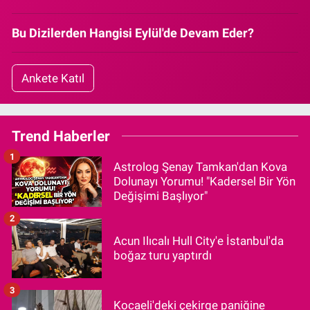
Bu Dizilerden Hangisi Eylül'de Devam Eder?
Ankete Katıl
Trend Haberler
1
Astrolog Şenay Tamkan'dan Kova
Dolunayı Yorumu! "Kadersel Bir Yön
Değişimi Başlıyor"
2
Acun Ilıcalı Hull City'e İstanbul'da
boğaz turu yaptırdı
3
Kocaeli'deki çekirge paniğine