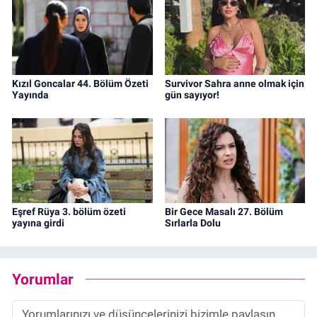
Kızıl Goncalar 44. Bölüm Özeti
Survivor Sahra anne olmak için
Yayında
gün sayıyor!
Eşref Rüya 3. bölüm özeti
Bir Gece Masalı 27. Bölüm
yayına girdi
Sırlarla Dolu
Yorumlar