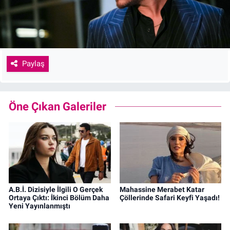
Paylaş
Öne Çıkan Galeriler
A.B.İ. Dizisiyle İlgili O Gerçek
Mahassine Merabet Katar
Ortaya Çıktı: İkinci Bölüm Daha
Çöllerinde Safari Keyfi Yaşadı!
Yeni Yayınlanmıştı