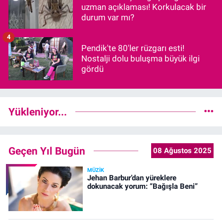
uzman açıklaması! Korkulacak bir
durum var mı?
4
Pendik'te 80'ler rüzgarı esti!
Nostalji dolu buluşma büyük ilgi
gördü
Yükleniyor...
Geçen Yıl Bugün
08 Ağustos 2025
MÜZIK
Jehan Barbur’dan yüreklere
dokunacak yorum: “Bağışla Beni”