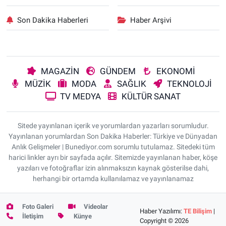
Son Dakika Haberleri
Haber Arşivi
MAGAZİN
GÜNDEM
EKONOMİ
MÜZİK
MODA
SAĞLIK
TEKNOLOJİ
TV MEDYA
KÜLTÜR SANAT
Sitede yayınlanan içerik ve yorumlardan yazarları sorumludur.
Yayınlanan yorumlardan Son Dakika Haberler: Türkiye ve Dünyadan
Anlık Gelişmeler | Bunediyor.com sorumlu tutulamaz. Sitedeki tüm
harici linkler ayrı bir sayfada açılır. Sitemizde yayınlanan haber, köşe
yazıları ve fotoğraflar izin alınmaksızın kaynak gösterilse dahi,
herhangi bir ortamda kullanılamaz ve yayınlanamaz
Foto Galeri
Videolar
Haber Yazılımı:
TE Bilişim
|
İletişim
Künye
Copyright © 2026