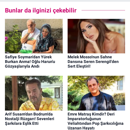
Bunlar da ilginizi çekebilir
Safiye Soyman'dan Yürek
Melek Mosso'nun Sahne
Burkan Anma! Oğlu Harun'u
Dansına Seren Serengil'den
Gözyaşlarıyla Andı
Sert Eleştiri!
Arif Susam'dan Bodrum'da
Emre Matraş Kimdir? Deri
Nostalji Rüzgarı! Sevenleri
İmparatorluğunun
Şarkılara Eşlik Etti
Veliahtından Pop Şarkıcılığına
Uzanan Hayatı