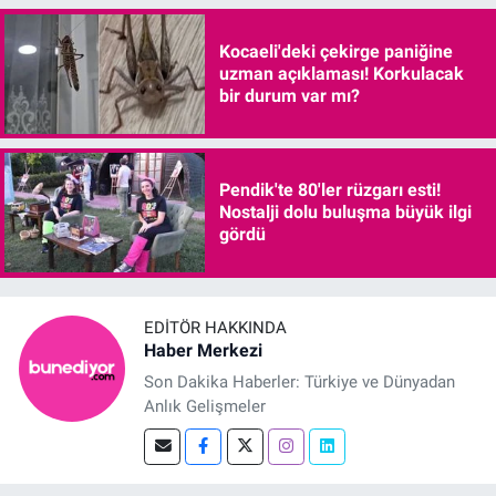
Kocaeli'deki çekirge paniğine
uzman açıklaması! Korkulacak
bir durum var mı?
Pendik'te 80'ler rüzgarı esti!
Nostalji dolu buluşma büyük ilgi
gördü
EDITÖR HAKKINDA
Haber Merkezi
Son Dakika Haberler: Türkiye ve Dünyadan
Anlık Gelişmeler