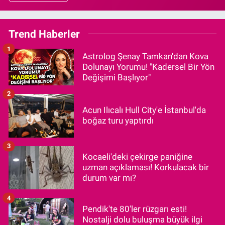
Trend Haberler
1
Astrolog Şenay Tamkan'dan Kova
Dolunayı Yorumu! "Kadersel Bir Yön
Değişimi Başlıyor"
2
Acun Ilıcalı Hull City'e İstanbul'da
boğaz turu yaptırdı
3
Kocaeli'deki çekirge paniğine
uzman açıklaması! Korkulacak bir
durum var mı?
4
Pendik'te 80'ler rüzgarı esti!
Nostalji dolu buluşma büyük ilgi