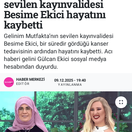
sevilen kayınvalidesi
Besime Ekici hayatını
Sağlık
KÜLTÜR SANAT
kaybetti
Spor
Gelinim Mutfakta’nın sevilen kayınvalidesi
Teknoloji
Besime Ekici, bir süredir gördüğü kanser
tedavisinin ardından hayatını kaybetti. Acı
Tv Medya
haberi gelini Gülcan Ekici sosyal medya
hesabından duyurdu.
HABER MERKEZI
09.12.2025 - 19:40
EDITÖR
YAYINLANMA