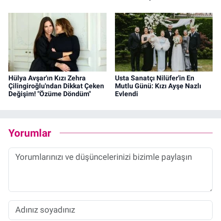
Hülya Avşar'ın Kızı Zehra
Usta Sanatçı Nilüfer'in En
Çilingiroğlu'ndan Dikkat Çeken
Mutlu Günü: Kızı Ayşe Nazlı
Değişim! "Özüme Döndüm"
Evlendi
Yorumlar