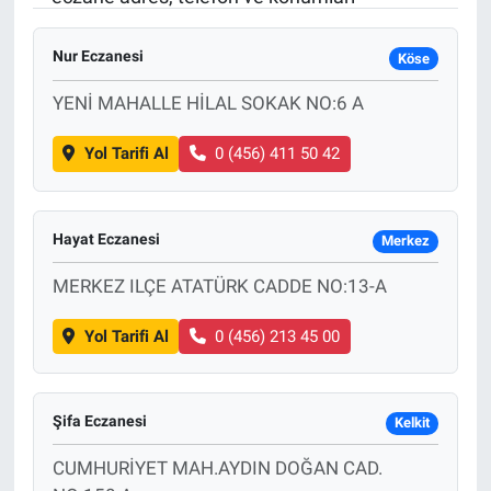
Sağlık
KÜLTÜR SANAT
Nur Eczanesi
Köse
Spor
YENİ MAHALLE HİLAL SOKAK NO:6 A
Teknoloji
Yol Tarifi Al
0 (456) 411 50 42
Tv Medya
Hayat Eczanesi
Merkez
MERKEZ ILÇE ATATÜRK CADDE NO:13-A
Yol Tarifi Al
0 (456) 213 45 00
Şifa Eczanesi
Kelkit
CUMHURİYET MAH.AYDIN DOĞAN CAD.