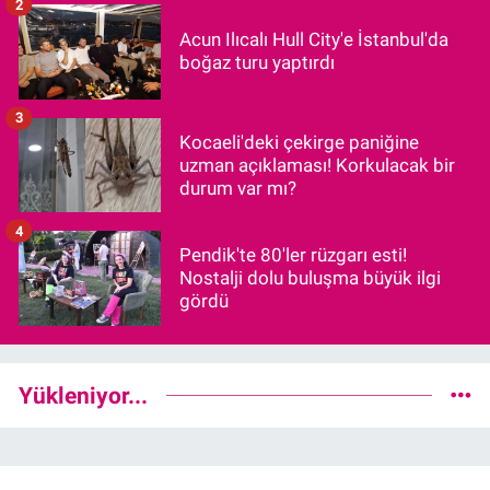
2
Acun Ilıcalı Hull City'e İstanbul'da
boğaz turu yaptırdı
3
Kocaeli'deki çekirge paniğine
uzman açıklaması! Korkulacak bir
durum var mı?
4
Pendik'te 80'ler rüzgarı esti!
Nostalji dolu buluşma büyük ilgi
gördü
Yükleniyor...