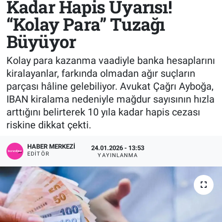
Kadar Hapis Uyarısı!
“Kolay Para” Tuzağı
Sağlık
KÜLTÜR SANAT
Büyüyor
Spor
Kolay para kazanma vaadiyle banka hesaplarını
Teknoloji
kiralayanlar, farkında olmadan ağır suçların
parçası hâline gelebiliyor. Avukat Çağrı Ayboğa,
Tv Medya
IBAN kiralama nedeniyle mağdur sayısının hızla
arttığını belirterek 10 yıla kadar hapis cezası
riskine dikkat çekti.
HABER MERKEZI
24.01.2026 - 13:53
EDITÖR
YAYINLANMA