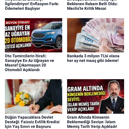
İlgilendiriyor! Enflasyon Farkı
Beklenen Rakam Belli Oldu:
Ödemeleri Başlıyor
Meclis'te Kritik Mesai
Oto Tamircilerin İtirafı:
Bankada 3 milyon TL'si olana
Sanayiye En Az Uğrayan ve
her ay net maaş gibi ödeme!
Masraf Çıkarmayan 20
Otomobil Açıklandı
Düğün Yapacaklara Devlet
Gram Altında Kimsenin
Desteği: Faizsiz Evlilik Kredisi
Beklemediği Seviye: İslam
İçin Yaş Sınırı ve Başvuru
Memiş Tarih Verip Açıkladı!