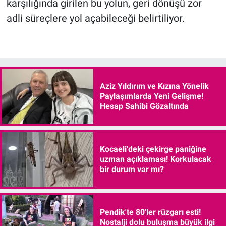
karşılığında girilen bu yolun, geri dönüşü zor
adli süreçlere yol açabileceği belirtiliyor.
Aziz Yıldırım ve Kızına Yönelik
Paylaşımlarda Yeni Gelişme!
Hesap Sahibi Gözaltında
Kocaeli'deki çekirge paniğine
uzman açıklaması! Korkulacak
bir durum var mı?
Pendik'te 80'ler rüzgarı esti!
Nostalji dolu buluşma büyük ilgi