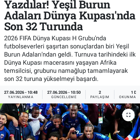
Yazdılar! Yeşil Burun
Adaları Dünya Kupası'nda
Sağlık
KÜLTÜR SANAT
Son 32 Turunda
Spor
2026 FIFA Dünya Kupası H Grubu'nda
Teknoloji
futbolseverleri şaşırtan sonuçlardan biri Yeşil
Burun Adaları'ndan geldi. Turnuva tarihindeki ilk
Tv Medya
Dünya Kupası macerasını yaşayan Afrika
temsilcisi, grubunu namağlup tamamlayarak
son 32 turuna yükselmeyi başardı.
27.06.2026 - 10:48
27.06.2026 - 10:50
2
1 DK
YAYINLANMA
GÜNCELLEME
PAYLAŞIM
OKUNMA S