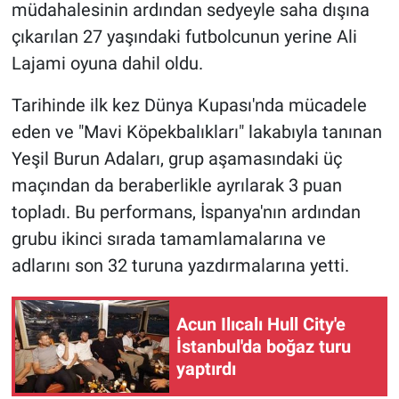
müdahalesinin ardından sedyeyle saha dışına
çıkarılan 27 yaşındaki futbolcunun yerine Ali
Lajami oyuna dahil oldu.
Tarihinde ilk kez Dünya Kupası'nda mücadele
eden ve "Mavi Köpekbalıkları" lakabıyla tanınan
Yeşil Burun Adaları, grup aşamasındaki üç
maçından da beraberlikle ayrılarak 3 puan
topladı. Bu performans, İspanya'nın ardından
grubu ikinci sırada tamamlamalarına ve
adlarını son 32 turuna yazdırmalarına yetti.
Acun Ilıcalı Hull City'e
İstanbul'da boğaz turu
yaptırdı