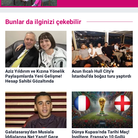
Bunlar da ilginizi çekebilir
Aziz Yıldırım ve Kızına Yönelik
Acun Ilıcalı Hull City'e
Paylaşımlarda Yeni Gelişme!
İstanbul'da boğaz turu yaptırdı
Hesap Sahibi Gözaltında
Galatasaray'dan Musiala
Dünya Kupası'nda Tarihi Maç!
İddialarına Net Yanıt! Gece
İngiltere, Fransa'yı 10 Gollü