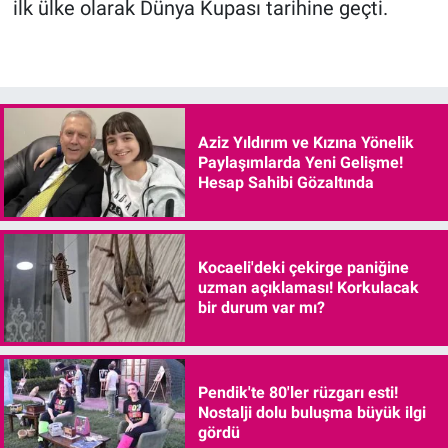
ilk ülke olarak Dünya Kupası tarihine geçti.
Aziz Yıldırım ve Kızına Yönelik
Paylaşımlarda Yeni Gelişme!
Hesap Sahibi Gözaltında
Kocaeli'deki çekirge paniğine
uzman açıklaması! Korkulacak
bir durum var mı?
Pendik'te 80'ler rüzgarı esti!
Nostalji dolu buluşma büyük ilgi
gördü