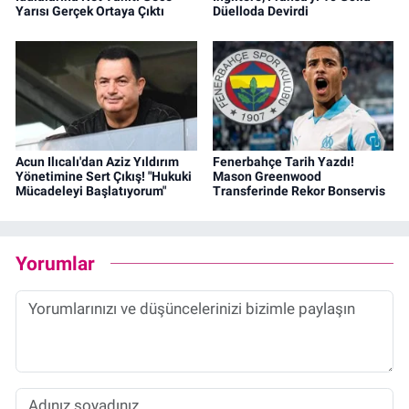
Yarısı Gerçek Ortaya Çıktı
Düelloda Devirdi
Acun Ilıcalı'dan Aziz Yıldırım
Fenerbahçe Tarih Yazdı!
Yönetimine Sert Çıkış! "Hukuki
Mason Greenwood
Mücadeleyi Başlatıyorum"
Transferinde Rekor Bonservis
Yorumlar