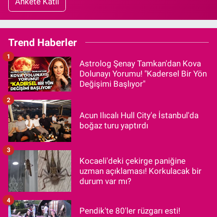
Ankete Katıl
Trend Haberler
1
Astrolog Şenay Tamkan'dan Kova
Dolunayı Yorumu! "Kadersel Bir Yön
Değişimi Başlıyor"
2
Acun Ilıcalı Hull City'e İstanbul'da
boğaz turu yaptırdı
3
Kocaeli'deki çekirge paniğine
uzman açıklaması! Korkulacak bir
durum var mı?
4
Pendik'te 80'ler rüzgarı esti!