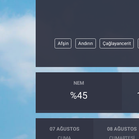
Sağlık
KÜLTÜR SANAT
Spor
Teknoloji
Afşin
Andırın
Çağlayancerit
Tv Medya
NEM
%45
07 AĞUSTOS
08 AĞUSTOS
CUMA
CUMARTESI