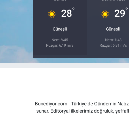
°
°
28
29
Güneşli
Güneşli
Nem: %45
Nem: %43
Rüzgar: 6.19 m/s
Rüzgar: 6.31 m/s
Bunediyor.com - Türkiye'de Gündemin Nabzın
sunar. Editöryal ilkelerimiz doğruluk, şeff