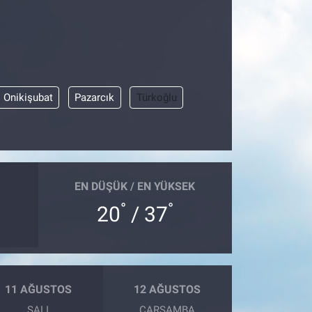
Onikişubat
Pazarcık
Türkoğlu
EN DÜŞÜK / EN YÜKSEK
°
°
20
/ 37
11 AĞUSTOS
12 AĞUSTOS
SALI
ÇARŞAMBA