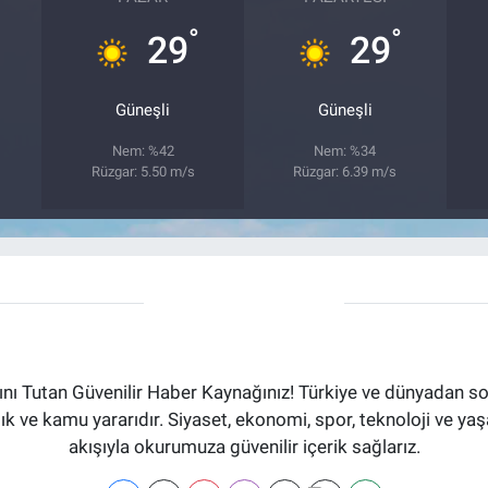
°
°
29
29
Güneşli
Güneşli
Nem: %42
Nem: %34
Rüzgar: 5.50 m/s
Rüzgar: 6.39 m/s
ı Tutan Güvenilir Haber Kaynağınız! Türkiye ve dünyadan son
aflık ve kamu yararıdır. Siyaset, ekonomi, spor, teknoloji ve 
akışıyla okurumuza güvenilir içerik sağlarız.