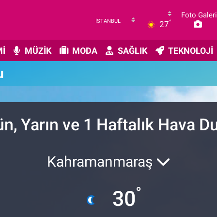
Foto Galeri
°
27
İ
MÜZİK
MODA
SAĞLIK
TEKNOLOJİ
u
n, Yarın ve 1 Haftalık Hava 
Kahramanmaraş
°
30