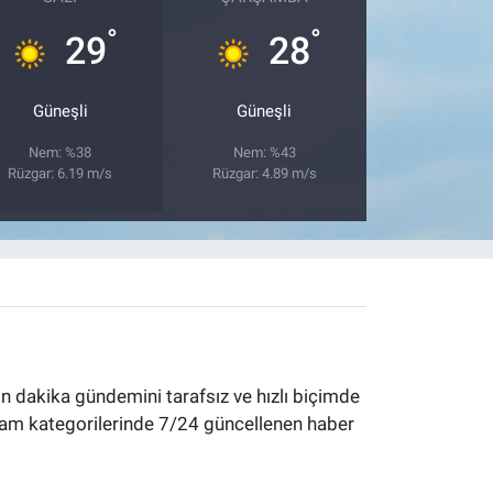
°
°
29
28
Güneşli
Güneşli
Nem: %38
Nem: %43
Rüzgar: 6.19 m/s
Rüzgar: 4.89 m/s
 dakika gündemini tarafsız ve hızlı biçimde
yaşam kategorilerinde 7/24 güncellenen haber