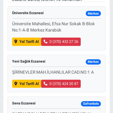
Sağlık
KÜLTÜR SANAT
Üniversite Eczanesi
Merkez
Spor
Üniversite Mahallesi, Efsa Nur Sokak B-Blok
No:1-A-B Merkez Karabük
Teknoloji
Yol Tarifi Al
0 (370) 433 27 26
Tv Medya
Yeni Sağlık Eczanesi
Merkez
ŞİRİNEVLER MAH.İLHANLILAR CAD.NO:1 A
Yol Tarifi Al
0 (370) 424 30 87
Sena Eczanesi
Safranbolu