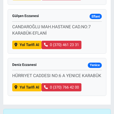
Gülşen Eczanesi
Eflani
CANDAROĞLU MAH.HASTANE CAD.NO:7
KARABÜK-EFLANİ
Yol Tarifi Al
0 (370) 461 23 31
Deniz Eczanesi
Yenice
HÜRRIYET CADDESI NO:6 A YENICE KARABÜK
Yol Tarifi Al
0 (370) 766 42 00