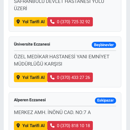
SAFRANBOLU DEVLET HASTANESİ YOLU
ÜZERİ
Yol Tarifi Al
0 (370) 725 32 92
Üniversite Eczanesi
Beşbinevler
ÖZEL MEDİKAR HASTANESİ YANI EMNİYET
MÜDÜRLÜĞÜ KARŞISI
Yol Tarifi Al
0 (370) 433 27 26
Alperen Eczanesi
Eskipazar
MERKEZ AMH. İNÖNÜ CAD. NO:7 A
Yol Tarifi Al
0 (370) 818 10 18